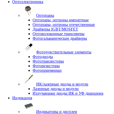
Оптоэлектроника
Оптопары
Оптопары, оптроны импортные
Оптопары, оптроны отечественные
Драйверы IGBT/MOSFET
Оптоволоконные трансиверы
Фотогальванические драйверы
Фоточувствительные элементы
Фотодиоды
Фототранзисторы
Фоторезисторы
Фотоприемники
ИК/лазерные диоды и модули
Лазерные диоды и модули
Излучающие диоды ИК и УФ диапазона
Индикация
Индикаторы и дисплеи