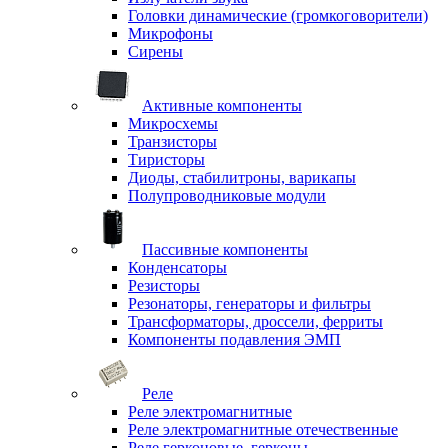
Головки динамические (громкоговорители)
Микрофоны
Сирены
Активные компоненты
Микросхемы
Транзисторы
Тиристоры
Диоды, стабилитроны, варикапы
Полупроводниковые модули
Пассивные компоненты
Конденсаторы
Резисторы
Резонаторы, генераторы и фильтры
Трансформаторы, дроссели, ферриты
Компоненты подавления ЭМП
Реле
Реле электромагнитные
Реле электромагнитные отечественные
Реле герконовые, герконы