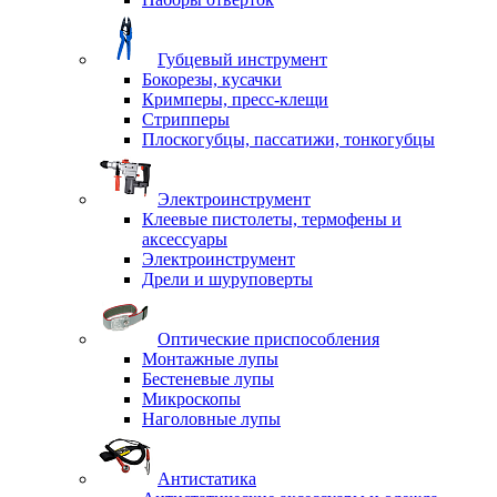
Губцевый инструмент
Бокорезы, кусачки
Кримперы, пресс-клещи
Стрипперы
Плоскогубцы, пассатижи, тонкогубцы
Электроинструмент
Клеевые пистолеты, термофены и
аксессуары
Электроинструмент
Дрели и шуруповерты
Оптические приспособления
Монтажные лупы
Бестеневые лупы
Микроскопы
Наголовные лупы
Антистатика