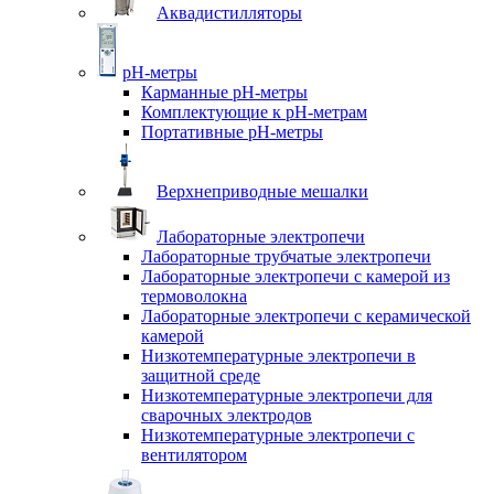
Аквадистилляторы
pH-метры
Карманные pH-метры
Комплектующие к pH-метрам
Портативные pH-метры
Верхнеприводные мешалки
Лабораторные электропечи
Лабораторные трубчатые электропечи
Лабораторные электропечи с камерой из
термоволокна
Лабораторные электропечи с керамической
камерой
Низкотемпературные электропечи в
защитной среде
Низкотемпературные электропечи для
cварочных электродов
Низкотемпературные электропечи с
вентилятором