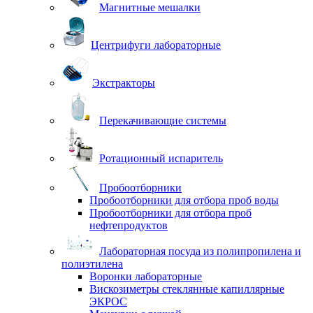
Магнитные мешалки
Центрифуги лабораторные
Экстракторы
Перекачивающие системы
Ротационный испаритель
Пробоотборники
Пробоотборники для отбора проб воды
Пробоотборники для отбора проб
нефтепродуктов
Лабораторная посуда из полипропилена и
полиэтилена
Воронки лабораторные
Вискозиметры стеклянные капиллярные
ЭКРОС