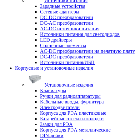
Источники питания
Зарядные устройства
Сетевые адаптеры
DC-DC преобразователи
DC-AC преобразователи
AC-DC источники питания
Источники питания для светодиодов
LED драйверы
Солнечные элементы
AC-DC преобразователи на печатную плату
DC-DC преобразователи
Источники питания/ИБП
Корпусные и установочные изделия
Установочные изделия
Клавиатуры
Ручки для радиоаппаратуры
Кабельные вводы, фурнитура
Электродвигатели
Корпуса для РЭА пластиковые
Батарейные отсеки и колодки
Замки для РЭА
Корпуса для РЭА металлические
DIN-рейки