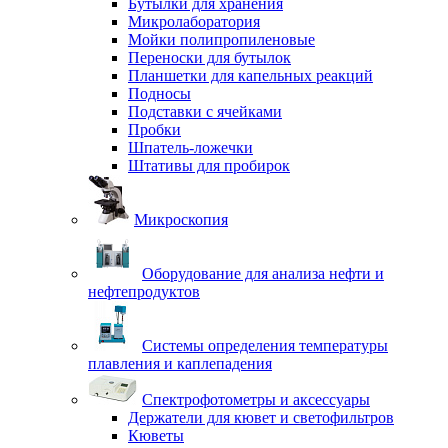
Бутылки для хранения
Микролаборатория
Мойки полипропиленовые
Переноски для бутылок
Планшетки для капельных реакций
Подносы
Подставки с ячейками
Пробки
Шпатель-ложечки
Штативы для пробирок
Микроскопия
Оборудование для анализа нефти и
нефтепродуктов
Системы определения температуры
плавления и каплепадения
Спектрофотометры и аксессуары
Держатели для кювет и светофильтров
Кюветы