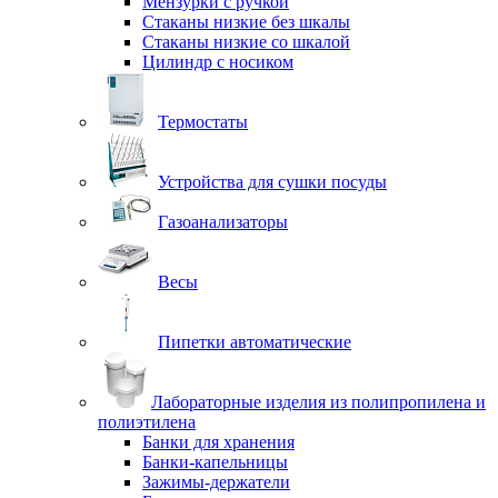
Мензурки с ручкой
Стаканы низкие без шкалы
Стаканы низкие со шкалой
Цилиндр с носиком
Термостаты
Устройства для сушки посуды
Газоанализаторы
Весы
Пипетки автоматические
Лабораторные изделия из полипропилена и
полиэтилена
Банки для хранения
Банки-капельницы
Зажимы-держатели