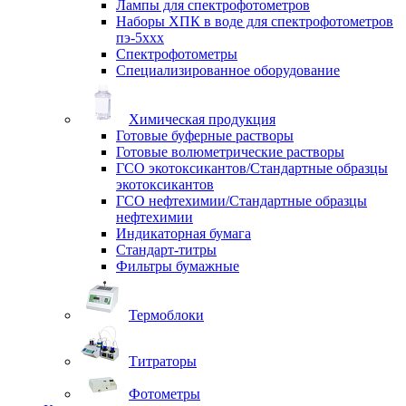
Лампы для спектрофотометров
Наборы ХПК в воде для спектрофотометров
пэ-5ххх
Спектрофотометры
Специализированное оборудование
Химическая продукция
Готовые буферные растворы
Готовые волюметрические растворы
ГСО экотоксикантов/Стандартные образцы
экотоксикантов
ГСО нефтехимии/Стандартные образцы
нефтехимии
Индикаторная бумага
Стандарт-титры
Фильтры бумажные
Термоблоки
Титраторы
Фотометры