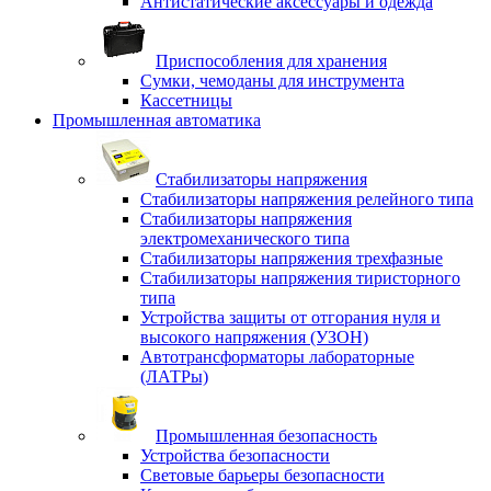
Антистатические аксессуары и одежда
Приспособления для хранения
Сумки, чемоданы для инструмента
Кассетницы
Промышленная автоматика
Стабилизаторы напряжения
Стабилизаторы напряжения релейного типа
Стабилизаторы напряжения
электромеханического типа
Стабилизаторы напряжения трехфазные
Стабилизаторы напряжения тиристорного
типа
Устройства защиты от отгорания нуля и
высокого напряжения (УЗОН)
Автотрансформаторы лабораторные
(ЛАТРы)
Промышленная безопасность
Устройства безопасности
Световые барьеры безопасности