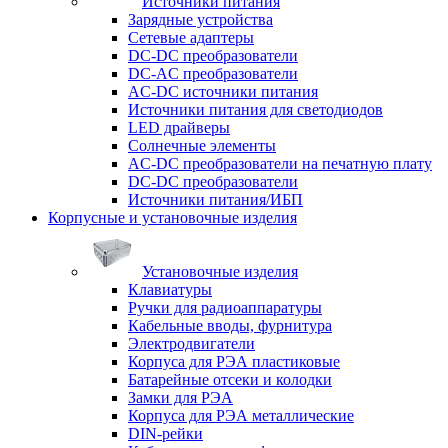
Источники питания
Зарядные устройства
Сетевые адаптеры
DC-DC преобразователи
DC-AC преобразователи
AC-DC источники питания
Источники питания для светодиодов
LED драйверы
Солнечные элементы
AC-DC преобразователи на печатную плату
DC-DC преобразователи
Источники питания/ИБП
Корпусные и установочные изделия
Установочные изделия
Клавиатуры
Ручки для радиоаппаратуры
Кабельные вводы, фурнитура
Электродвигатели
Корпуса для РЭА пластиковые
Батарейные отсеки и колодки
Замки для РЭА
Корпуса для РЭА металлические
DIN-рейки