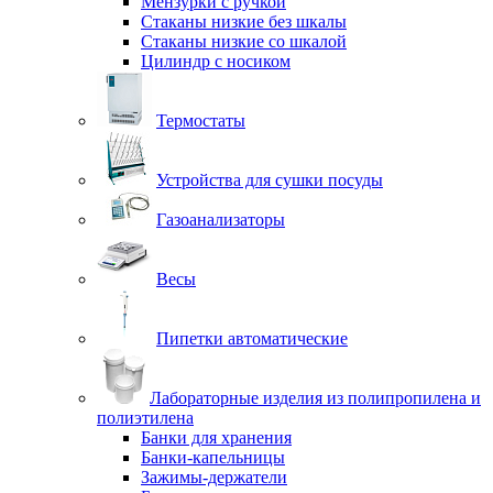
Мензурки с ручкой
Стаканы низкие без шкалы
Стаканы низкие со шкалой
Цилиндр с носиком
Термостаты
Устройства для сушки посуды
Газоанализаторы
Весы
Пипетки автоматические
Лабораторные изделия из полипропилена и
полиэтилена
Банки для хранения
Банки-капельницы
Зажимы-держатели