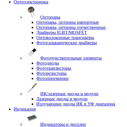
Оптоэлектроника
Оптопары
Оптопары, оптроны импортные
Оптопары, оптроны отечественные
Драйверы IGBT/MOSFET
Оптоволоконные трансиверы
Фотогальванические драйверы
Фоточувствительные элементы
Фотодиоды
Фототранзисторы
Фоторезисторы
Фотоприемники
ИК/лазерные диоды и модули
Лазерные диоды и модули
Излучающие диоды ИК и УФ диапазона
Индикация
Индикаторы и дисплеи