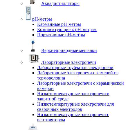
Аквадистилляторы
pH-метры
Карманные pH-метры
Комплектующие к pH-метрам
Портативные pH-метры
Верхнеприводные мешалки
Лабораторные электропечи
Лабораторные трубчатые электропечи
Лабораторные электропечи с камерой из
термоволокна
Лабораторные электропечи с керамической
камерой
Низкотемпературные электропечи в
защитной среде
Низкотемпературные электропечи для
cварочных электродов
Низкотемпературные электропечи с
вентилятором