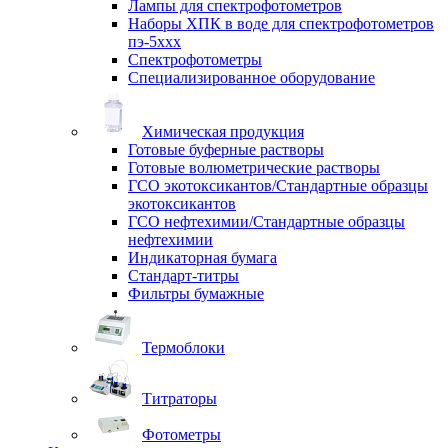
Лампы для спектрофотометров
Наборы ХПК в воде для спектрофотометров
пэ-5ххх
Спектрофотометры
Специализированное оборудование
Химическая продукция
Готовые буферные растворы
Готовые волюметрические растворы
ГСО экотоксикантов/Стандартные образцы
экотоксикантов
ГСО нефтехимии/Стандартные образцы
нефтехимии
Индикаторная бумага
Стандарт-титры
Фильтры бумажные
Термоблоки
Титраторы
Фотометры