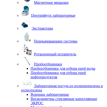
Магнитные мешалки
Центрифуги лабораторные
Экстракторы
Перекачивающие системы
Ротационный испаритель
Пробоотборники
Пробоотборники для отбора проб воды
Пробоотборники для отбора проб
нефтепродуктов
Лабораторная посуда из полипропилена и
полиэтилена
Воронки лабораторные
Вискозиметры стеклянные капиллярные
ЭКРОС