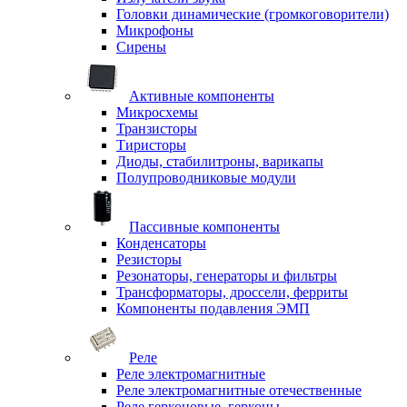
Головки динамические (громкоговорители)
Микрофоны
Сирены
Активные компоненты
Микросхемы
Транзисторы
Тиристоры
Диоды, стабилитроны, варикапы
Полупроводниковые модули
Пассивные компоненты
Конденсаторы
Резисторы
Резонаторы, генераторы и фильтры
Трансформаторы, дроссели, ферриты
Компоненты подавления ЭМП
Реле
Реле электромагнитные
Реле электромагнитные отечественные
Реле герконовые, герконы