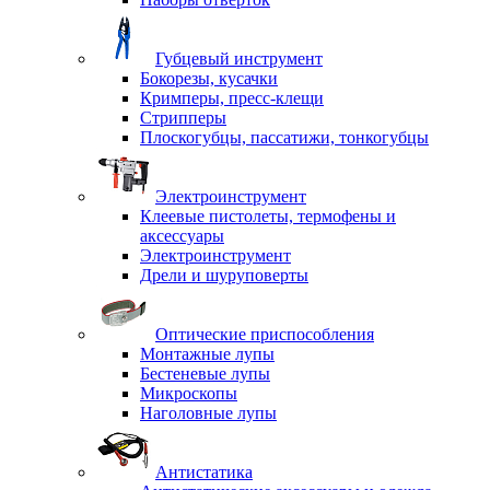
Губцевый инструмент
Бокорезы, кусачки
Кримперы, пресс-клещи
Стрипперы
Плоскогубцы, пассатижи, тонкогубцы
Электроинструмент
Клеевые пистолеты, термофены и
аксессуары
Электроинструмент
Дрели и шуруповерты
Оптические приспособления
Монтажные лупы
Бестеневые лупы
Микроскопы
Наголовные лупы
Антистатика