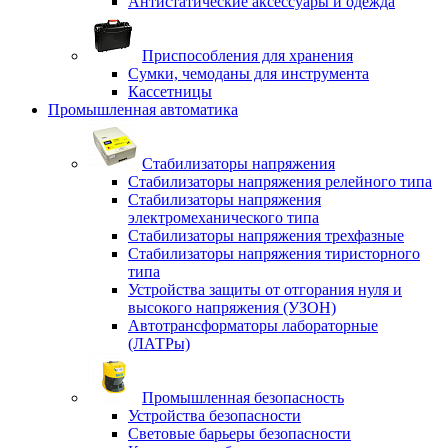
Антистатические аксессуары и одежда
Приспособления для хранения
Сумки, чемоданы для инструмента
Кассетницы
Промышленная автоматика
Стабилизаторы напряжения
Стабилизаторы напряжения релейного типа
Стабилизаторы напряжения
электромеханического типа
Стабилизаторы напряжения трехфазные
Стабилизаторы напряжения тиристорного
типа
Устройства защиты от отгорания нуля и
высокого напряжения (УЗОН)
Автотрансформаторы лабораторные
(ЛАТРы)
Промышленная безопасность
Устройства безопасности
Световые барьеры безопасности