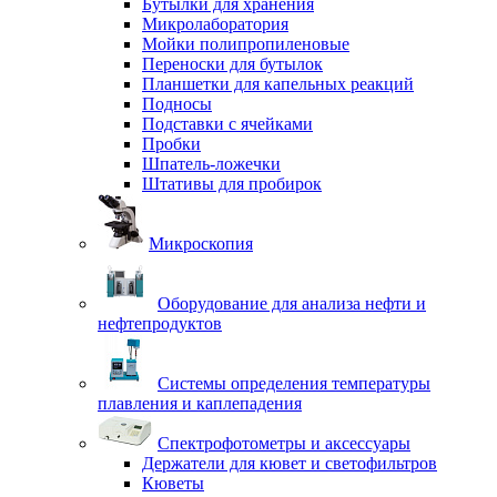
Бутылки для хранения
Микролаборатория
Мойки полипропиленовые
Переноски для бутылок
Планшетки для капельных реакций
Подносы
Подставки с ячейками
Пробки
Шпатель-ложечки
Штативы для пробирок
Микроскопия
Оборудование для анализа нефти и
нефтепродуктов
Системы определения температуры
плавления и каплепадения
Спектрофотометры и аксессуары
Держатели для кювет и светофильтров
Кюветы