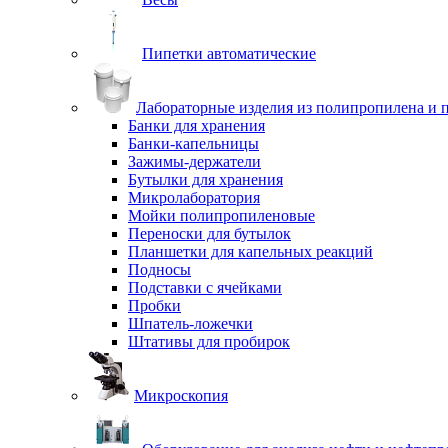
Пипетки автоматические
Лабораторные изделия из полипропилена и 
Банки для хранения
Банки-капельницы
Зажимы-держатели
Бутылки для хранения
Микролаборатория
Мойки полипропиленовые
Переноски для бутылок
Планшетки для капельных реакций
Подносы
Подставки с ячейками
Пробки
Шпатель-ложечки
Штативы для пробирок
Микроскопия