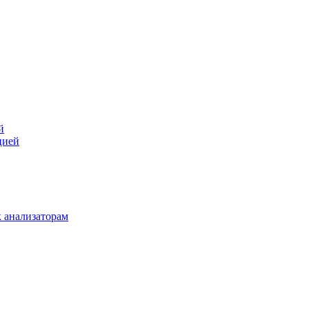
й
цией
 анализаторам