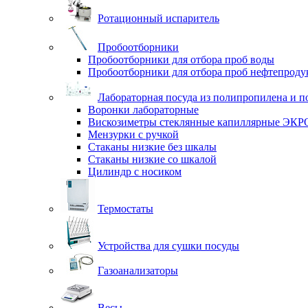
Ротационный испаритель
Пробоотборники
Пробоотборники для отбора проб воды
Пробоотборники для отбора проб нефтепроду
Лабораторная посуда из полипропилена и п
Воронки лабораторные
Вискозиметры стеклянные капиллярные ЭК
Мензурки с ручкой
Стаканы низкие без шкалы
Стаканы низкие со шкалой
Цилиндр с носиком
Термостаты
Устройства для сушки посуды
Газоанализаторы
Весы