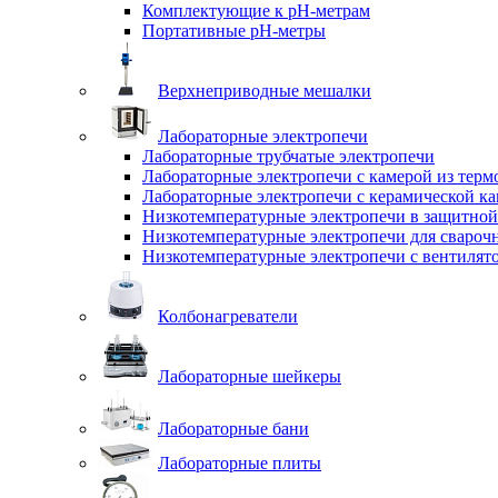
Комплектующие к pH-метрам
Портативные pH-метры
Верхнеприводные мешалки
Лабораторные электропечи
Лабораторные трубчатые электропечи
Лабораторные электропечи с камерой из терм
Лабораторные электропечи с керамической к
Низкотемпературные электропечи в защитной
Низкотемпературные электропечи для cвароч
Низкотемпературные электропечи с вентилят
Колбонагреватели
Лабораторные шейкеры
Лабораторные бани
Лабораторные плиты