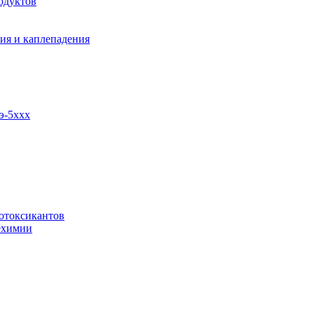
одуктов
ия и каплепадения
э-5ххх
отоксикантов
ехимии