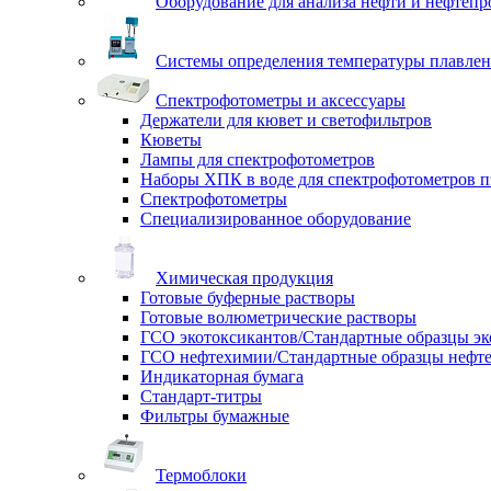
Оборудование для анализа нефти и нефтепр
Системы определения температуры плавлен
Спектрофотометры и аксессуары
Держатели для кювет и светофильтров
Кюветы
Лампы для спектрофотометров
Наборы ХПК в воде для спектрофотометров п
Спектрофотометры
Специализированное оборудование
Химическая продукция
Готовые буферные растворы
Готовые волюметрические растворы
ГСО экотоксикантов/Стандартные образцы эк
ГСО нефтехимии/Стандартные образцы нефт
Индикаторная бумага
Стандарт-титры
Фильтры бумажные
Термоблоки