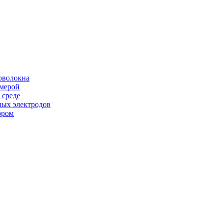
оволокна
амерой
 среде
ных электродов
ором