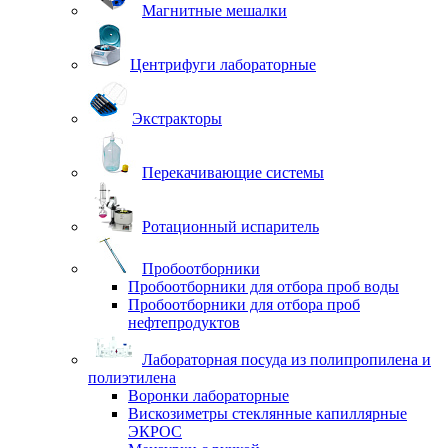
Магнитные мешалки
Центрифуги лабораторные
Экстракторы
Перекачивающие системы
Ротационный испаритель
Пробоотборники
Пробоотборники для отбора проб воды
Пробоотборники для отбора проб
нефтепродуктов
Лабораторная посуда из полипропилена и
полиэтилена
Воронки лабораторные
Вискозиметры стеклянные капиллярные
ЭКРОС