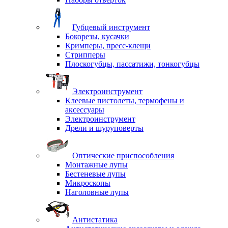
Губцевый инструмент
Бокорезы, кусачки
Кримперы, пресс-клещи
Стрипперы
Плоскогубцы, пассатижи, тонкогубцы
Электроинструмент
Клеевые пистолеты, термофены и
аксессуары
Электроинструмент
Дрели и шуруповерты
Оптические приспособления
Монтажные лупы
Бестеневые лупы
Микроскопы
Наголовные лупы
Антистатика