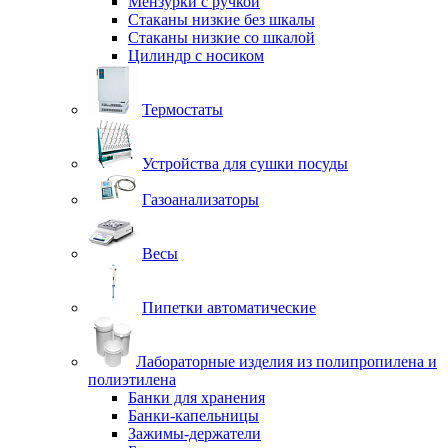
Мензурки с ручкой
Стаканы низкие без шкалы
Стаканы низкие со шкалой
Цилиндр с носиком
Термостаты
Устройства для сушки посуды
Газоанализаторы
Весы
Пипетки автоматические
Лабораторные изделия из полипропилена и
полиэтилена
Банки для хранения
Банки-капельницы
Зажимы-держатели