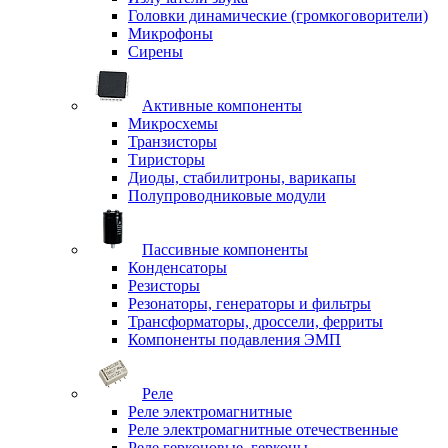
Головки динамические (громкоговорители)
Микрофоны
Сирены
Активные компоненты
Микросхемы
Транзисторы
Тиристоры
Диоды, стабилитроны, варикапы
Полупроводниковые модули
Пассивные компоненты
Конденсаторы
Резисторы
Резонаторы, генераторы и фильтры
Трансформаторы, дроссели, ферриты
Компоненты подавления ЭМП
Реле
Реле электромагнитные
Реле электромагнитные отечественные
Реле герконовые, герконы