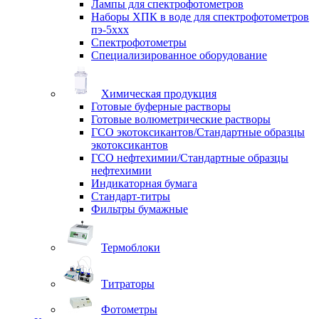
Лампы для спектрофотометров
Наборы ХПК в воде для спектрофотометров
пэ-5ххх
Спектрофотометры
Специализированное оборудование
Химическая продукция
Готовые буферные растворы
Готовые волюметрические растворы
ГСО экотоксикантов/Стандартные образцы
экотоксикантов
ГСО нефтехимии/Стандартные образцы
нефтехимии
Индикаторная бумага
Стандарт-титры
Фильтры бумажные
Термоблоки
Титраторы
Фотометры