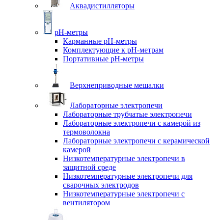
Аквадистилляторы
pH-метры
Карманные pH-метры
Комплектующие к pH-метрам
Портативные pH-метры
Верхнеприводные мешалки
Лабораторные электропечи
Лабораторные трубчатые электропечи
Лабораторные электропечи с камерой из
термоволокна
Лабораторные электропечи с керамической
камерой
Низкотемпературные электропечи в
защитной среде
Низкотемпературные электропечи для
cварочных электродов
Низкотемпературные электропечи с
вентилятором