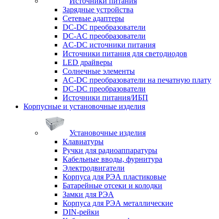
Источники питания
Зарядные устройства
Сетевые адаптеры
DC-DC преобразователи
DC-AC преобразователи
AC-DC источники питания
Источники питания для светодиодов
LED драйверы
Солнечные элементы
AC-DC преобразователи на печатную плату
DC-DC преобразователи
Источники питания/ИБП
Корпусные и установочные изделия
Установочные изделия
Клавиатуры
Ручки для радиоаппаратуры
Кабельные вводы, фурнитура
Электродвигатели
Корпуса для РЭА пластиковые
Батарейные отсеки и колодки
Замки для РЭА
Корпуса для РЭА металлические
DIN-рейки