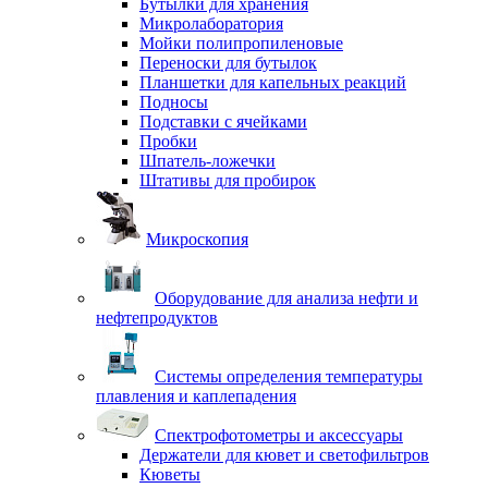
Бутылки для хранения
Микролаборатория
Мойки полипропиленовые
Переноски для бутылок
Планшетки для капельных реакций
Подносы
Подставки с ячейками
Пробки
Шпатель-ложечки
Штативы для пробирок
Микроскопия
Оборудование для анализа нефти и
нефтепродуктов
Системы определения температуры
плавления и каплепадения
Спектрофотометры и аксессуары
Держатели для кювет и светофильтров
Кюветы