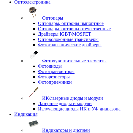
Оптоэлектроника
Оптопары
Оптопары, оптроны импортные
Оптопары, оптроны отечественные
Драйверы IGBT/MOSFET
Оптоволоконные трансиверы
Фотогальванические драйверы
Фоточувствительные элементы
Фотодиоды
Фототранзисторы
Фоторезисторы
Фотоприемники
ИК/лазерные диоды и модули
Лазерные диоды и модули
Излучающие диоды ИК и УФ диапазона
Индикация
Индикаторы и дисплеи