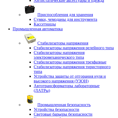
Антистатические аксессуары и одежда
Приспособления для хранения
Сумки, чемоданы для инструмента
Кассетницы
Промышленная автоматика
Стабилизаторы напряжения
Стабилизаторы напряжения релейного типа
Стабилизаторы напряжения
электромеханического типа
Стабилизаторы напряжения трехфазные
Стабилизаторы напряжения тиристорного
типа
Устройства защиты от отгорания нуля и
высокого напряжения (УЗОН)
Автотрансформаторы лабораторные
(ЛАТРы)
Промышленная безопасность
Устройства безопасности
Световые барьеры безопасности