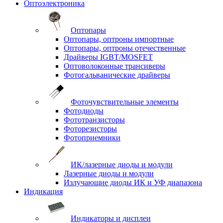
Оптоэлектроника
Оптопары
Оптопары, оптроны импортные
Оптопары, оптроны отечественные
Драйверы IGBT/MOSFET
Оптоволоконные трансиверы
Фотогальванические драйверы
Фоточувствительные элементы
Фотодиоды
Фототранзисторы
Фоторезисторы
Фотоприемники
ИК/лазерные диоды и модули
Лазерные диоды и модули
Излучающие диоды ИК и УФ диапазона
Индикация
Индикаторы и дисплеи