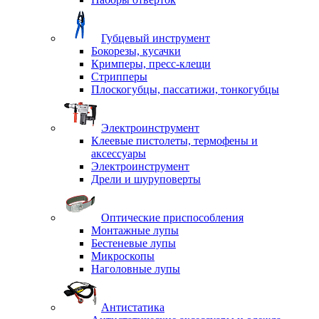
Губцевый инструмент
Бокорезы, кусачки
Кримперы, пресс-клещи
Стрипперы
Плоскогубцы, пассатижи, тонкогубцы
Электроинструмент
Клеевые пистолеты, термофены и
аксессуары
Электроинструмент
Дрели и шуруповерты
Оптические приспособления
Монтажные лупы
Бестеневые лупы
Микроскопы
Наголовные лупы
Антистатика