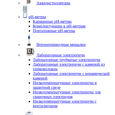
Аквадистилляторы
pH-метры
Карманные pH-метры
Комплектующие к pH-метрам
Портативные pH-метры
Верхнеприводные мешалки
Лабораторные электропечи
Лабораторные трубчатые электропечи
Лабораторные электропечи с камерой из
термоволокна
Лабораторные электропечи с керамической
камерой
Низкотемпературные электропечи в
защитной среде
Низкотемпературные электропечи для
cварочных электродов
Низкотемпературные электропечи с
вентилятором