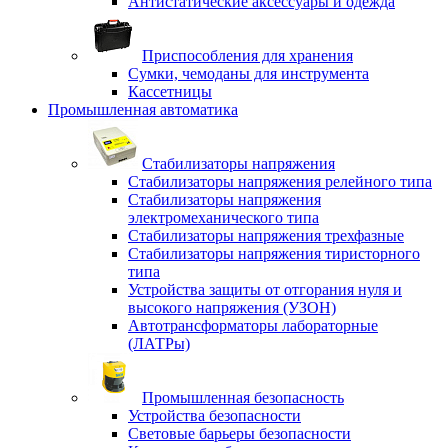
Антистатические аксессуары и одежда
Приспособления для хранения
Сумки, чемоданы для инструмента
Кассетницы
Промышленная автоматика
Стабилизаторы напряжения
Стабилизаторы напряжения релейного типа
Стабилизаторы напряжения
электромеханического типа
Стабилизаторы напряжения трехфазные
Стабилизаторы напряжения тиристорного
типа
Устройства защиты от отгорания нуля и
высокого напряжения (УЗОН)
Автотрансформаторы лабораторные
(ЛАТРы)
Промышленная безопасность
Устройства безопасности
Световые барьеры безопасности