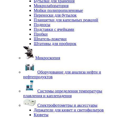
Бутылки для хранения
Микролаборатория
Мойки полипропиленовые
Переноски для бутылок
Планшетки для капельных реакций
Подносы
Подставки с ячейками
Пробки
Шпатель-ложечки
Штативы для пробирок
Микроскопия
Оборудование для анализа нефти и
нефтепродуктов
Системы определения температуры
плавления и каплепадения
Спектрофотометры и аксессуары
Держатели для кювет и светофильтров
Кюветы