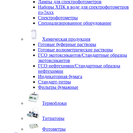
Лампы для спектрофотометров
Наборы ХПК в воде для спектрофотометров
пэ-5ххх
Спектрофотометры
Специализированное оборудование
Химическая продукция
Готовые буферные растворы
Готовые волюметрические растворы
ГСО экотоксикантов/Стандартные образцы
экотоксикантов
ГСО нефтехимии/Стандартные образцы
нефтехимии
Индикаторная бумага
Стандарт-титры
Фильтры бумажные
Термоблоки
Титраторы
Фотометры