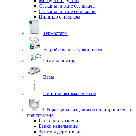
Мензурки с ручкой
Стаканы низкие без шкалы
Стаканы низкие со шкалой
Цилиндр с носиком
Термостаты
Устройства для сушки посуды
Газоанализаторы
Весы
Пипетки автоматические
Лабораторные изделия из полипропилена и
полиэтилена
Банки для хранения
Банки-капельницы
Зажимы-держатели