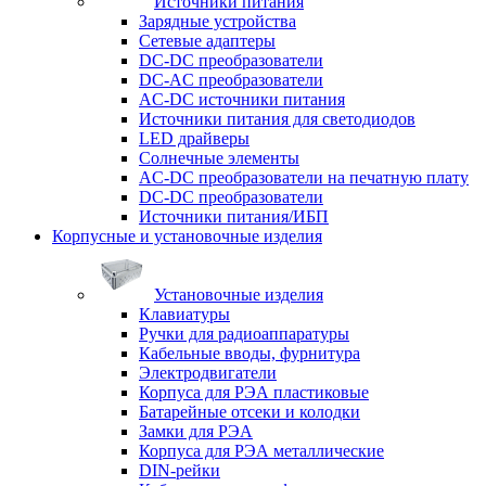
Источники питания
Зарядные устройства
Сетевые адаптеры
DC-DC преобразователи
DC-AC преобразователи
AC-DC источники питания
Источники питания для светодиодов
LED драйверы
Солнечные элементы
AC-DC преобразователи на печатную плату
DC-DC преобразователи
Источники питания/ИБП
Корпусные и установочные изделия
Установочные изделия
Клавиатуры
Ручки для радиоаппаратуры
Кабельные вводы, фурнитура
Электродвигатели
Корпуса для РЭА пластиковые
Батарейные отсеки и колодки
Замки для РЭА
Корпуса для РЭА металлические
DIN-рейки