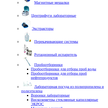
Магнитные мешалки
Центрифуги лабораторные
Экстракторы
Перекачивающие системы
Ротационный испаритель
Пробоотборники
Пробоотборники для отбора проб воды
Пробоотборники для отбора проб
нефтепродуктов
Лабораторная посуда из полипропилена и
полиэтилена
Воронки лабораторные
Вискозиметры стеклянные капиллярные
ЭКРОС