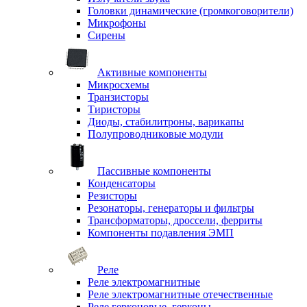
Головки динамические (громкоговорители)
Микрофоны
Сирены
Активные компоненты
Микросхемы
Транзисторы
Тиристоры
Диоды, стабилитроны, варикапы
Полупроводниковые модули
Пассивные компоненты
Конденсаторы
Резисторы
Резонаторы, генераторы и фильтры
Трансформаторы, дроссели, ферриты
Компоненты подавления ЭМП
Реле
Реле электромагнитные
Реле электромагнитные отечественные
Реле герконовые, герконы