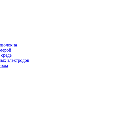
оволокна
амерой
 среде
ных электродов
ором