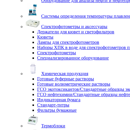
Оборудование для анализа нефти и нефтепр
Системы определения температуры плавлен
Спектрофотометры и аксессуары
Держатели для кювет и светофильтров
Кюветы
Лампы для спектрофотометров
Наборы ХПК в воде для спектрофотометров п
Спектрофотометры
Специализированное оборудование
Химическая продукция
Готовые буферные растворы
Готовые волюметрические растворы
ГСО экотоксикантов/Стандартные образцы эк
ГСО нефтехимии/Стандартные образцы нефт
Индикаторная бумага
Стандарт-титры
Фильтры бумажные
Термоблоки