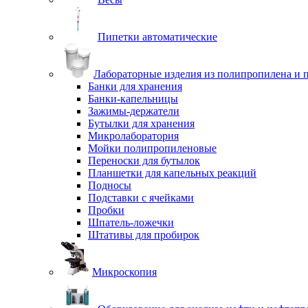
Пипетки автоматические
Лабораторные изделия из полипропилена и 
Банки для хранения
Банки-капельницы
Зажимы-держатели
Бутылки для хранения
Микролаборатория
Мойки полипропиленовые
Переноски для бутылок
Планшетки для капельных реакций
Подносы
Подставки с ячейками
Пробки
Шпатель-ложечки
Штативы для пробирок
Микроскопия