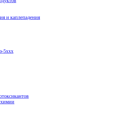
одуктов
ия и каплепадения
э-5ххх
отоксикантов
ехимии