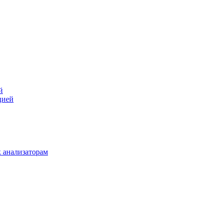
й
цией
 анализаторам