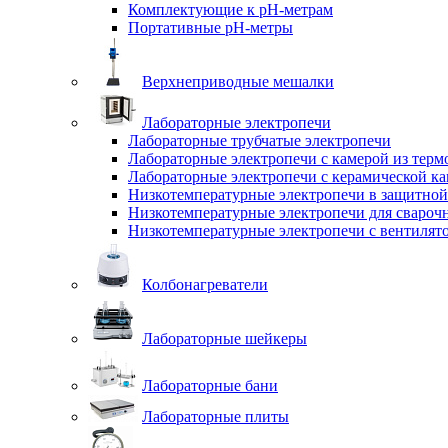
Комплектующие к pH-метрам
Портативные pH-метры
Верхнеприводные мешалки
Лабораторные электропечи
Лабораторные трубчатые электропечи
Лабораторные электропечи с камерой из терм
Лабораторные электропечи с керамической к
Низкотемпературные электропечи в защитной
Низкотемпературные электропечи для cвароч
Низкотемпературные электропечи с вентилят
Колбонагреватели
Лабораторные шейкеры
Лабораторные бани
Лабораторные плиты