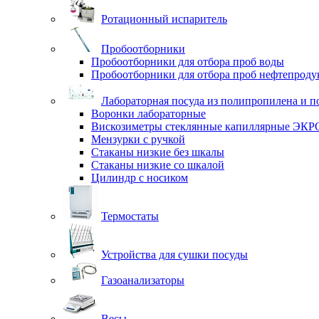
Ротационный испаритель
Пробоотборники
Пробоотборники для отбора проб воды
Пробоотборники для отбора проб нефтепроду
Лабораторная посуда из полипропилена и п
Воронки лабораторные
Вискозиметры стеклянные капиллярные ЭК
Мензурки с ручкой
Стаканы низкие без шкалы
Стаканы низкие со шкалой
Цилиндр с носиком
Термостаты
Устройства для сушки посуды
Газоанализаторы
Весы