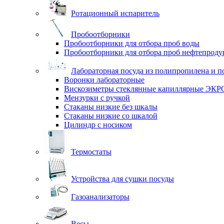
Ротационный испаритель
Пробоотборники
Пробоотборники для отбора проб воды
Пробоотборники для отбора проб нефтепроду
Лабораторная посуда из полипропилена и п
Воронки лабораторные
Вискозиметры стеклянные капиллярные ЭК
Мензурки с ручкой
Стаканы низкие без шкалы
Стаканы низкие со шкалой
Цилиндр с носиком
Термостаты
Устройства для сушки посуды
Газоанализаторы
Весы