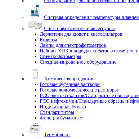
Оборудование для анализа нефти и нефтепр
Системы определения температуры плавлен
Спектрофотометры и аксессуары
Держатели для кювет и светофильтров
Кюветы
Лампы для спектрофотометров
Наборы ХПК в воде для спектрофотометров п
Спектрофотометры
Специализированное оборудование
Химическая продукция
Готовые буферные растворы
Готовые волюметрические растворы
ГСО экотоксикантов/Стандартные образцы эк
ГСО нефтехимии/Стандартные образцы нефт
Индикаторная бумага
Стандарт-титры
Фильтры бумажные
Термоблоки