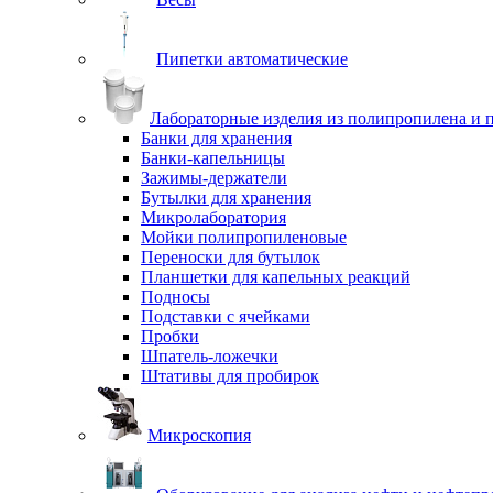
Пипетки автоматические
Лабораторные изделия из полипропилена и 
Банки для хранения
Банки-капельницы
Зажимы-держатели
Бутылки для хранения
Микролаборатория
Мойки полипропиленовые
Переноски для бутылок
Планшетки для капельных реакций
Подносы
Подставки с ячейками
Пробки
Шпатель-ложечки
Штативы для пробирок
Микроскопия