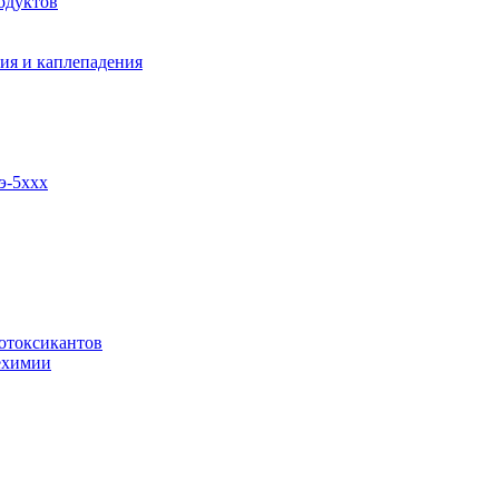
одуктов
ия и каплепадения
э-5ххх
отоксикантов
ехимии