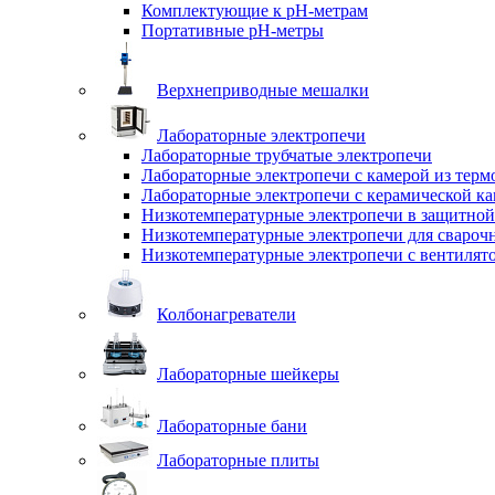
Комплектующие к pH-метрам
Портативные pH-метры
Верхнеприводные мешалки
Лабораторные электропечи
Лабораторные трубчатые электропечи
Лабораторные электропечи с камерой из терм
Лабораторные электропечи с керамической к
Низкотемпературные электропечи в защитной
Низкотемпературные электропечи для cвароч
Низкотемпературные электропечи с вентилят
Колбонагреватели
Лабораторные шейкеры
Лабораторные бани
Лабораторные плиты