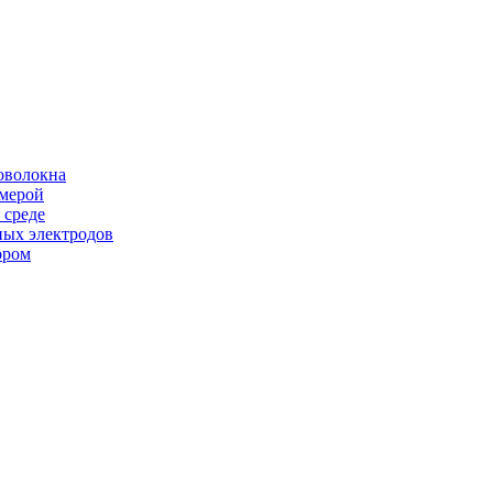
оволокна
амерой
 среде
ных электродов
ором