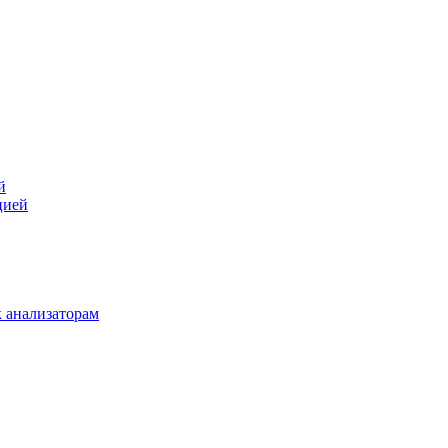
й
цией
 анализаторам