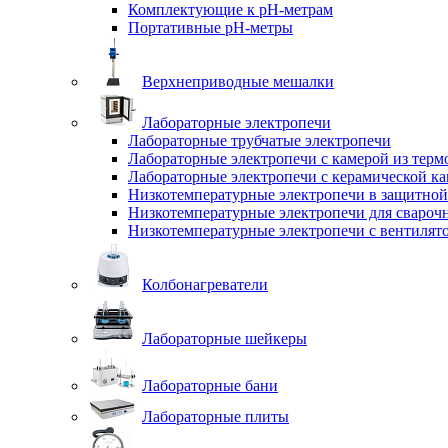
Комплектующие к pH-метрам
Портативные pH-метры
Верхнеприводные мешалки
Лабораторные электропечи
Лабораторные трубчатые электропечи
Лабораторные электропечи с камерой из терм
Лабораторные электропечи с керамической к
Низкотемпературные электропечи в защитной
Низкотемпературные электропечи для cвароч
Низкотемпературные электропечи с вентилят
Колбонагреватели
Лабораторные шейкеры
Лабораторные бани
Лабораторные плиты