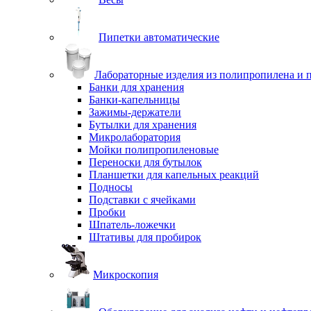
Пипетки автоматические
Лабораторные изделия из полипропилена и 
Банки для хранения
Банки-капельницы
Зажимы-держатели
Бутылки для хранения
Микролаборатория
Мойки полипропиленовые
Переноски для бутылок
Планшетки для капельных реакций
Подносы
Подставки с ячейками
Пробки
Шпатель-ложечки
Штативы для пробирок
Микроскопия