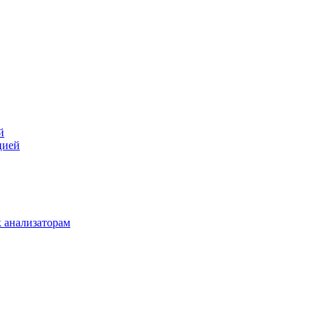
й
цией
 анализаторам