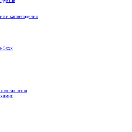
одуктов
ия и каплепадения
э-5ххх
отоксикантов
ехимии