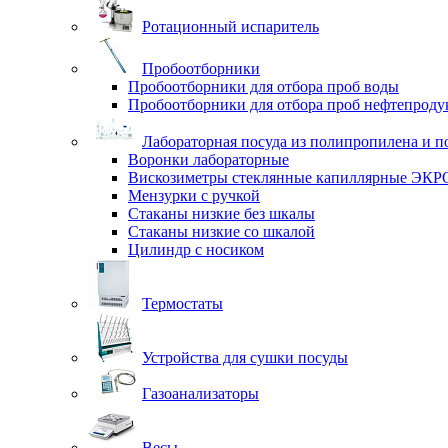
Ротационный испаритель
Пробоотборники
Пробоотборники для отбора проб воды
Пробоотборники для отбора проб нефтепроду
Лабораторная посуда из полипропилена и п
Воронки лабораторные
Вискозиметры стеклянные капиллярные ЭК
Мензурки с ручкой
Стаканы низкие без шкалы
Стаканы низкие со шкалой
Цилиндр с носиком
Термостаты
Устройства для сушки посуды
Газоанализаторы
Весы