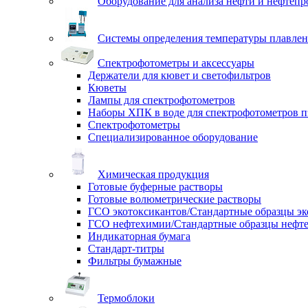
Оборудование для анализа нефти и нефтепр
Системы определения температуры плавлен
Спектрофотометры и аксессуары
Держатели для кювет и светофильтров
Кюветы
Лампы для спектрофотометров
Наборы ХПК в воде для спектрофотометров п
Спектрофотометры
Специализированное оборудование
Химическая продукция
Готовые буферные растворы
Готовые волюметрические растворы
ГСО экотоксикантов/Стандартные образцы эк
ГСО нефтехимии/Стандартные образцы нефт
Индикаторная бумага
Стандарт-титры
Фильтры бумажные
Термоблоки