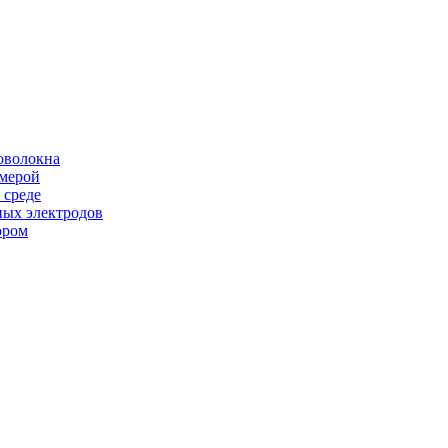
оволокна
амерой
 среде
ных электродов
ором