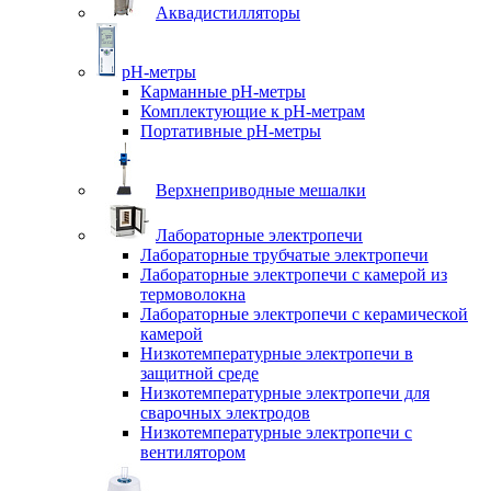
Аквадистилляторы
pH-метры
Карманные pH-метры
Комплектующие к pH-метрам
Портативные pH-метры
Верхнеприводные мешалки
Лабораторные электропечи
Лабораторные трубчатые электропечи
Лабораторные электропечи с камерой из
термоволокна
Лабораторные электропечи с керамической
камерой
Низкотемпературные электропечи в
защитной среде
Низкотемпературные электропечи для
cварочных электродов
Низкотемпературные электропечи с
вентилятором