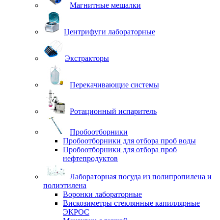
Магнитные мешалки
Центрифуги лабораторные
Экстракторы
Перекачивающие системы
Ротационный испаритель
Пробоотборники
Пробоотборники для отбора проб воды
Пробоотборники для отбора проб
нефтепродуктов
Лабораторная посуда из полипропилена и
полиэтилена
Воронки лабораторные
Вискозиметры стеклянные капиллярные
ЭКРОС