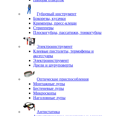
Губцевый инструмент
Бокорезы, кусачки
Кримперы, пресс-клещи
Стрипперы
Плоскогубцы, пассатижи, тонкогубцы
Электроинструмент
Клеевые пистолеты, термофены и
аксессуары
Электроинструмент
Дрели и шуруповерты
Оптические приспособления
Монтажные лупы
Бестеневые лупы
Микроскопы
Наголовные лупы
Антистатика