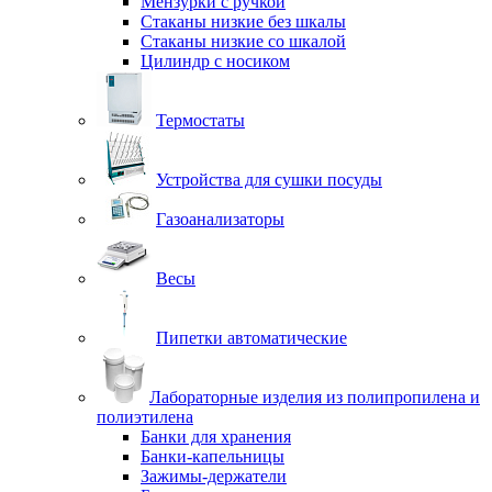
Мензурки с ручкой
Стаканы низкие без шкалы
Стаканы низкие со шкалой
Цилиндр с носиком
Термостаты
Устройства для сушки посуды
Газоанализаторы
Весы
Пипетки автоматические
Лабораторные изделия из полипропилена и
полиэтилена
Банки для хранения
Банки-капельницы
Зажимы-держатели