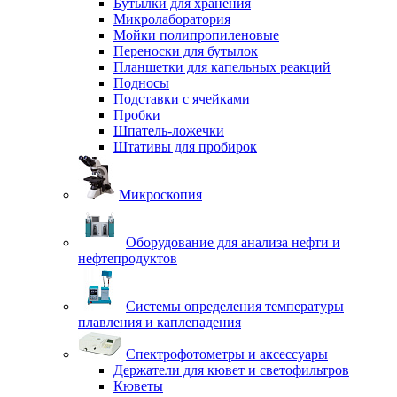
Бутылки для хранения
Микролаборатория
Мойки полипропиленовые
Переноски для бутылок
Планшетки для капельных реакций
Подносы
Подставки с ячейками
Пробки
Шпатель-ложечки
Штативы для пробирок
Микроскопия
Оборудование для анализа нефти и
нефтепродуктов
Системы определения температуры
плавления и каплепадения
Спектрофотометры и аксессуары
Держатели для кювет и светофильтров
Кюветы