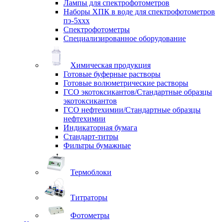
Лампы для спектрофотометров
Наборы ХПК в воде для спектрофотометров
пэ-5ххх
Спектрофотометры
Специализированное оборудование
Химическая продукция
Готовые буферные растворы
Готовые волюметрические растворы
ГСО экотоксикантов/Стандартные образцы
экотоксикантов
ГСО нефтехимии/Стандартные образцы
нефтехимии
Индикаторная бумага
Стандарт-титры
Фильтры бумажные
Термоблоки
Титраторы
Фотометры