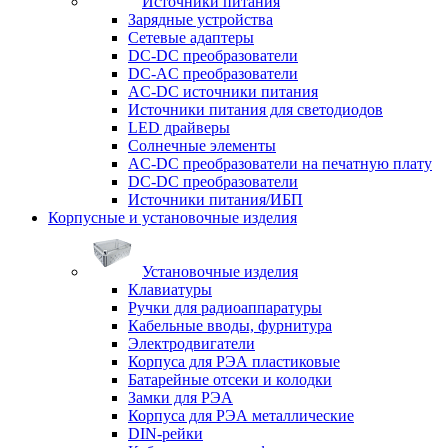
Источники питания
Зарядные устройства
Сетевые адаптеры
DC-DC преобразователи
DC-AC преобразователи
AC-DC источники питания
Источники питания для светодиодов
LED драйверы
Солнечные элементы
AC-DC преобразователи на печатную плату
DC-DC преобразователи
Источники питания/ИБП
Корпусные и установочные изделия
Установочные изделия
Клавиатуры
Ручки для радиоаппаратуры
Кабельные вводы, фурнитура
Электродвигатели
Корпуса для РЭА пластиковые
Батарейные отсеки и колодки
Замки для РЭА
Корпуса для РЭА металлические
DIN-рейки