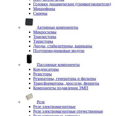
Головки динамические (громкоговорители)
Микрофоны
Сирены
Активные компоненты
Микросхемы
Транзисторы
Тиристоры
Диоды, стабилитроны, варикапы
Полупроводниковые модули
Пассивные компоненты
Конденсаторы
Резисторы
Резонаторы, генераторы и фильтры
Трансформаторы, дроссели, ферриты
Компоненты подавления ЭМП
Реле
Реле электромагнитные
Реле электромагнитные отечественные
Реле герконовые, герконы