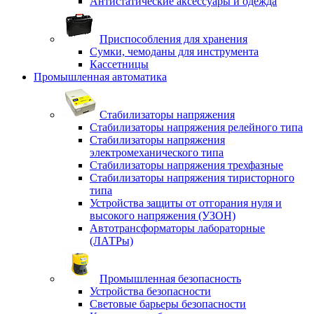
Антистатические аксессуары и одежда
Приспособления для хранения
Сумки, чемоданы для инструмента
Кассетницы
Промышленная автоматика
Стабилизаторы напряжения
Стабилизаторы напряжения релейного типа
Стабилизаторы напряжения
электромеханического типа
Стабилизаторы напряжения трехфазные
Стабилизаторы напряжения тиристорного
типа
Устройства защиты от отгорания нуля и
высокого напряжения (УЗОН)
Автотрансформаторы лабораторные
(ЛАТРы)
Промышленная безопасность
Устройства безопасности
Световые барьеры безопасности