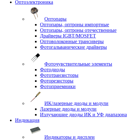
Оптоэлектроника
Оптопары
Оптопары, оптроны импортные
Оптопары, оптроны отечественные
Драйверы IGBT/MOSFET
Оптоволоконные трансиверы
Фотогальванические драйверы
Фоточувствительные элементы
Фотодиоды
Фототранзисторы
Фоторезисторы
Фотоприемники
ИК/лазерные диоды и модули
Лазерные диоды и модули
Излучающие диоды ИК и УФ диапазона
Индикация
Индикаторы и дисплеи