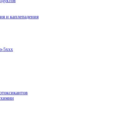
одуктов
ия и каплепадения
э-5ххх
отоксикантов
ехимии