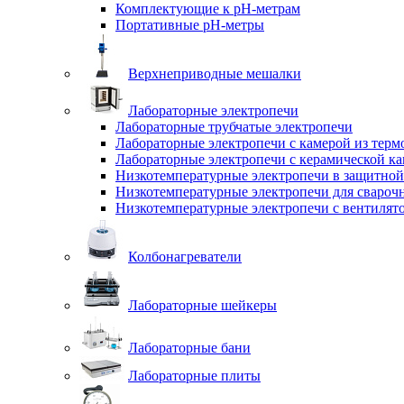
Комплектующие к pH-метрам
Портативные pH-метры
Верхнеприводные мешалки
Лабораторные электропечи
Лабораторные трубчатые электропечи
Лабораторные электропечи с камерой из терм
Лабораторные электропечи с керамической к
Низкотемпературные электропечи в защитной
Низкотемпературные электропечи для cвароч
Низкотемпературные электропечи с вентилят
Колбонагреватели
Лабораторные шейкеры
Лабораторные бани
Лабораторные плиты