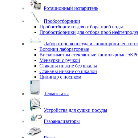
Ротационный испаритель
Пробоотборники
Пробоотборники для отбора проб воды
Пробоотборники для отбора проб нефтепроду
Лабораторная посуда из полипропилена и п
Воронки лабораторные
Вискозиметры стеклянные капиллярные ЭК
Мензурки с ручкой
Стаканы низкие без шкалы
Стаканы низкие со шкалой
Цилиндр с носиком
Термостаты
Устройства для сушки посуды
Газоанализаторы
Весы