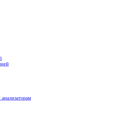
й
цией
 анализаторам