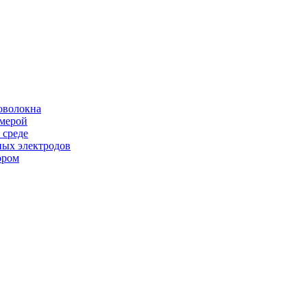
оволокна
амерой
 среде
ных электродов
ором