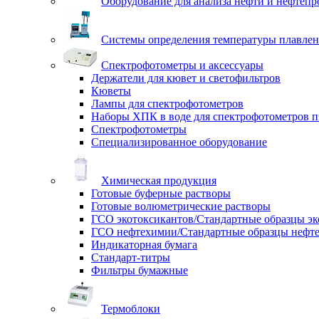
Оборудование для анализа нефти и нефтепр
Системы определения температуры плавлен
Спектрофотометры и аксессуары
Держатели для кювет и светофильтров
Кюветы
Лампы для спектрофотометров
Наборы ХПК в воде для спектрофотометров п
Спектрофотометры
Специализированное оборудование
Химическая продукция
Готовые буферные растворы
Готовые волюметрические растворы
ГСО экотоксикантов/Стандартные образцы эк
ГСО нефтехимии/Стандартные образцы нефт
Индикаторная бумага
Стандарт-титры
Фильтры бумажные
Термоблоки