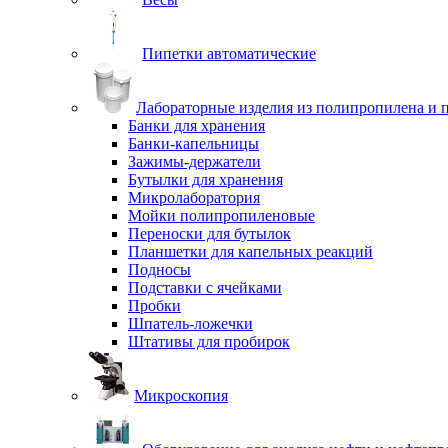
Пипетки автоматические
Лабораторные изделия из полипропилена и 
Банки для хранения
Банки-капельницы
Зажимы-держатели
Бутылки для хранения
Микролаборатория
Мойки полипропиленовые
Переноски для бутылок
Планшетки для капельных реакций
Подносы
Подставки с ячейками
Пробки
Шпатель-ложечки
Штативы для пробирок
Микроскопия