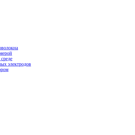
оволокна
амерой
 среде
ных электродов
ором