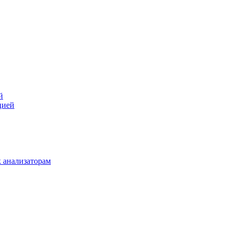
й
цией
 анализаторам