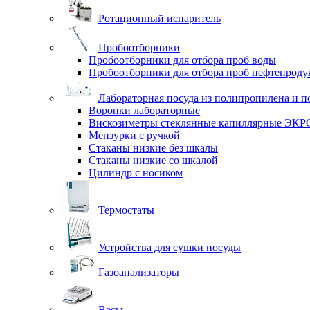
Ротационный испаритель
Пробоотборники
Пробоотборники для отбора проб воды
Пробоотборники для отбора проб нефтепроду
Лабораторная посуда из полипропилена и п
Воронки лабораторные
Вискозиметры стеклянные капиллярные ЭК
Мензурки с ручкой
Стаканы низкие без шкалы
Стаканы низкие со шкалой
Цилиндр с носиком
Термостаты
Устройства для сушки посуды
Газоанализаторы
Весы