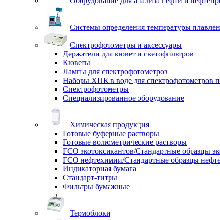
Оборудование для анализа нефти и нефтепр
Системы определения температуры плавлен
Спектрофотометры и аксессуары
Держатели для кювет и светофильтров
Кюветы
Лампы для спектрофотометров
Наборы ХПК в воде для спектрофотометров п
Спектрофотометры
Специализированное оборудование
Химическая продукция
Готовые буферные растворы
Готовые волюметрические растворы
ГСО экотоксикантов/Стандартные образцы эк
ГСО нефтехимии/Стандартные образцы нефт
Индикаторная бумага
Стандарт-титры
Фильтры бумажные
Термоблоки