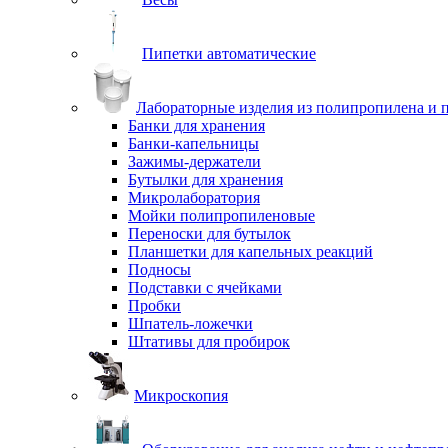
Пипетки автоматические
Лабораторные изделия из полипропилена и 
Банки для хранения
Банки-капельницы
Зажимы-держатели
Бутылки для хранения
Микролаборатория
Мойки полипропиленовые
Переноски для бутылок
Планшетки для капельных реакций
Подносы
Подставки с ячейками
Пробки
Шпатель-ложечки
Штативы для пробирок
Микроскопия