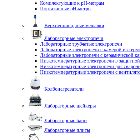
Комплектующие к pH-метрам
Портативные pH-метры
Верхнеприводные мешалки
Лабораторные электропечи
Лабораторные трубчатые электропечи
Лабораторные электропечи с камерой из терм
Лабораторные электропечи с керамической к
Низкотемпературные электропечи в защитной
Низкотемпературные электропечи для cвароч
Низкотемпературные электропечи с вентилят
Колбонагреватели
Лабораторные шейкеры
Лабораторные бани
Лабораторные плиты