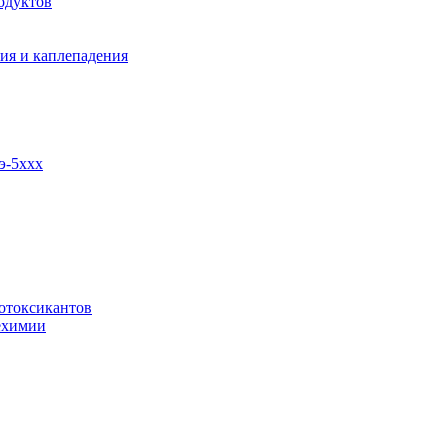
одуктов
ия и каплепадения
э-5ххх
отоксикантов
ехимии