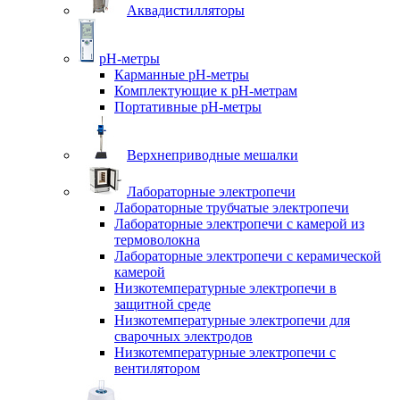
Аквадистилляторы
pH-метры
Карманные pH-метры
Комплектующие к pH-метрам
Портативные pH-метры
Верхнеприводные мешалки
Лабораторные электропечи
Лабораторные трубчатые электропечи
Лабораторные электропечи с камерой из
термоволокна
Лабораторные электропечи с керамической
камерой
Низкотемпературные электропечи в
защитной среде
Низкотемпературные электропечи для
cварочных электродов
Низкотемпературные электропечи с
вентилятором