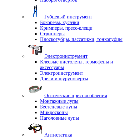
Губцевый инструмент
Бокорезы, кусачки
Кримперы, пресс-клещи
Стрипперы
Плоскогубцы, пассатижи, тонкогубцы
Электроинструмент
Клеевые пистолеты, термофены и
аксессуары
Электроинструмент
Дрели и шуруповерты
Оптические приспособления
Монтажные лупы
Бестеневые лупы
Микроскопы
Наголовные лупы
Антистатика