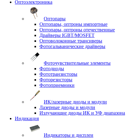
Оптоэлектроника
Оптопары
Оптопары, оптроны импортные
Оптопары, оптроны отечественные
Драйверы IGBT/MOSFET
Оптоволоконные трансиверы
Фотогальванические драйверы
Фоточувствительные элементы
Фотодиоды
Фототранзисторы
Фоторезисторы
Фотоприемники
ИК/лазерные диоды и модули
Лазерные диоды и модули
Излучающие диоды ИК и УФ диапазона
Индикация
Индикаторы и дисплеи