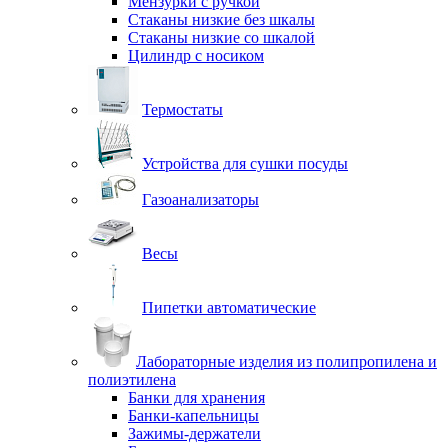
Мензурки с ручкой
Стаканы низкие без шкалы
Стаканы низкие со шкалой
Цилиндр с носиком
Термостаты
Устройства для сушки посуды
Газоанализаторы
Весы
Пипетки автоматические
Лабораторные изделия из полипропилена и
полиэтилена
Банки для хранения
Банки-капельницы
Зажимы-держатели