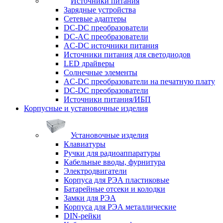
Источники питания
Зарядные устройства
Сетевые адаптеры
DC-DC преобразователи
DC-AC преобразователи
AC-DC источники питания
Источники питания для светодиодов
LED драйверы
Солнечные элементы
AC-DC преобразователи на печатную плату
DC-DC преобразователи
Источники питания/ИБП
Корпусные и установочные изделия
Установочные изделия
Клавиатуры
Ручки для радиоаппаратуры
Кабельные вводы, фурнитура
Электродвигатели
Корпуса для РЭА пластиковые
Батарейные отсеки и колодки
Замки для РЭА
Корпуса для РЭА металлические
DIN-рейки