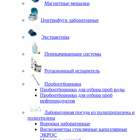
Магнитные мешалки
Центрифуги лабораторные
Экстракторы
Перекачивающие системы
Ротационный испаритель
Пробоотборники
Пробоотборники для отбора проб воды
Пробоотборники для отбора проб
нефтепродуктов
Лабораторная посуда из полипропилена и
полиэтилена
Воронки лабораторные
Вискозиметры стеклянные капиллярные
ЭКРОС