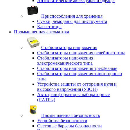
Антистатические аксессуары и одежда
Приспособления для хранения
Сумки, чемоданы для инструмента
Кассетницы
Промышленная автоматика
Стабилизаторы напряжения
Стабилизаторы напряжения релейного типа
Стабилизаторы напряжения
электромеханического типа
Стабилизаторы напряжения трехфазные
Стабилизаторы напряжения тиристорного
типа
Устройства защиты от отгорания нуля и
высокого напряжения (УЗОН)
Автотрансформаторы лабораторные
(ЛАТРы)
Промышленная безопасность
Устройства безопасности
Световые барьеры безопасности