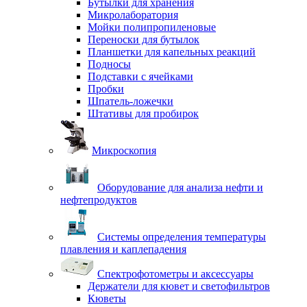
Бутылки для хранения
Микролаборатория
Мойки полипропиленовые
Переноски для бутылок
Планшетки для капельных реакций
Подносы
Подставки с ячейками
Пробки
Шпатель-ложечки
Штативы для пробирок
Микроскопия
Оборудование для анализа нефти и
нефтепродуктов
Системы определения температуры
плавления и каплепадения
Спектрофотометры и аксессуары
Держатели для кювет и светофильтров
Кюветы