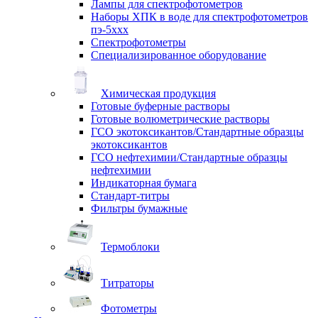
Лампы для спектрофотометров
Наборы ХПК в воде для спектрофотометров
пэ-5ххх
Спектрофотометры
Специализированное оборудование
Химическая продукция
Готовые буферные растворы
Готовые волюметрические растворы
ГСО экотоксикантов/Стандартные образцы
экотоксикантов
ГСО нефтехимии/Стандартные образцы
нефтехимии
Индикаторная бумага
Стандарт-титры
Фильтры бумажные
Термоблоки
Титраторы
Фотометры