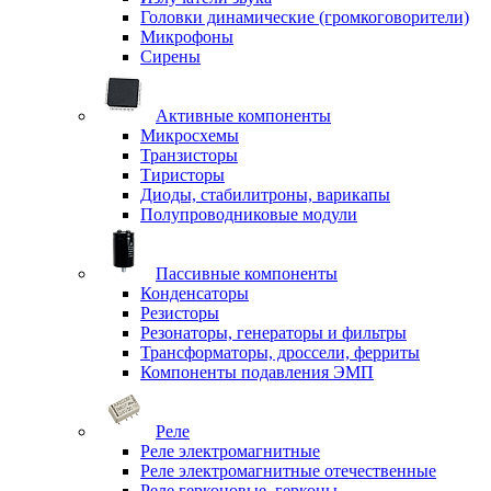
Головки динамические (громкоговорители)
Микрофоны
Сирены
Активные компоненты
Микросхемы
Транзисторы
Тиристоры
Диоды, стабилитроны, варикапы
Полупроводниковые модули
Пассивные компоненты
Конденсаторы
Резисторы
Резонаторы, генераторы и фильтры
Трансформаторы, дроссели, ферриты
Компоненты подавления ЭМП
Реле
Реле электромагнитные
Реле электромагнитные отечественные
Реле герконовые, герконы