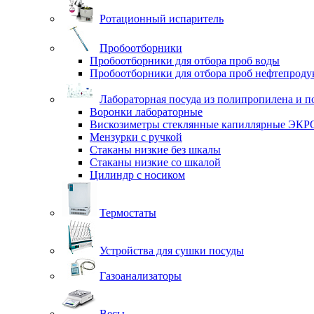
Ротационный испаритель
Пробоотборники
Пробоотборники для отбора проб воды
Пробоотборники для отбора проб нефтепроду
Лабораторная посуда из полипропилена и п
Воронки лабораторные
Вискозиметры стеклянные капиллярные ЭК
Мензурки с ручкой
Стаканы низкие без шкалы
Стаканы низкие со шкалой
Цилиндр с носиком
Термостаты
Устройства для сушки посуды
Газоанализаторы
Весы