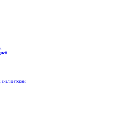
й
цией
 анализаторам