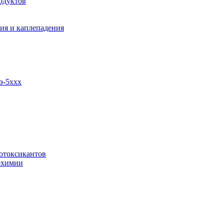
одуктов
ия и каплепадения
э-5ххх
отоксикантов
ехимии