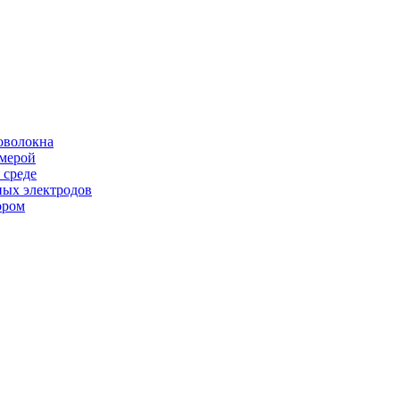
оволокна
амерой
 среде
ных электродов
ором