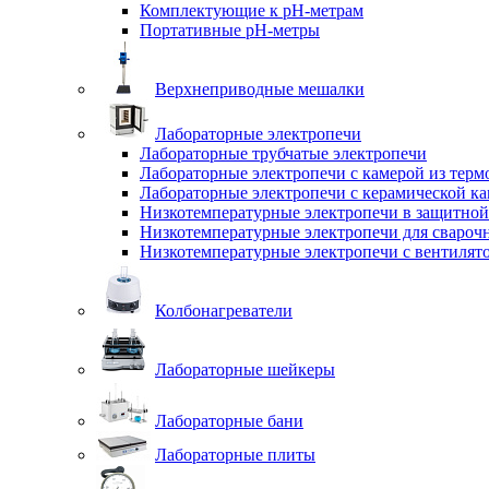
Комплектующие к pH-метрам
Портативные pH-метры
Верхнеприводные мешалки
Лабораторные электропечи
Лабораторные трубчатые электропечи
Лабораторные электропечи с камерой из терм
Лабораторные электропечи с керамической к
Низкотемпературные электропечи в защитной
Низкотемпературные электропечи для cвароч
Низкотемпературные электропечи с вентилят
Колбонагреватели
Лабораторные шейкеры
Лабораторные бани
Лабораторные плиты