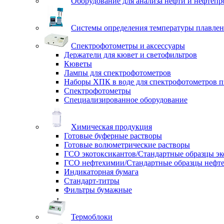
Оборудование для анализа нефти и нефтепр
Системы определения температуры плавлен
Спектрофотометры и аксессуары
Держатели для кювет и светофильтров
Кюветы
Лампы для спектрофотометров
Наборы ХПК в воде для спектрофотометров п
Спектрофотометры
Специализированное оборудование
Химическая продукция
Готовые буферные растворы
Готовые волюметрические растворы
ГСО экотоксикантов/Стандартные образцы эк
ГСО нефтехимии/Стандартные образцы нефт
Индикаторная бумага
Стандарт-титры
Фильтры бумажные
Термоблоки