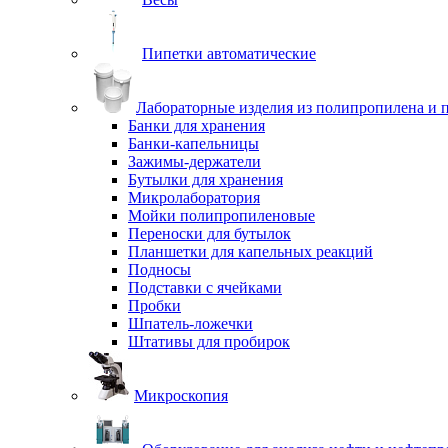
Пипетки автоматические
Лабораторные изделия из полипропилена и 
Банки для хранения
Банки-капельницы
Зажимы-держатели
Бутылки для хранения
Микролаборатория
Мойки полипропиленовые
Переноски для бутылок
Планшетки для капельных реакций
Подносы
Подставки с ячейками
Пробки
Шпатель-ложечки
Штативы для пробирок
Микроскопия