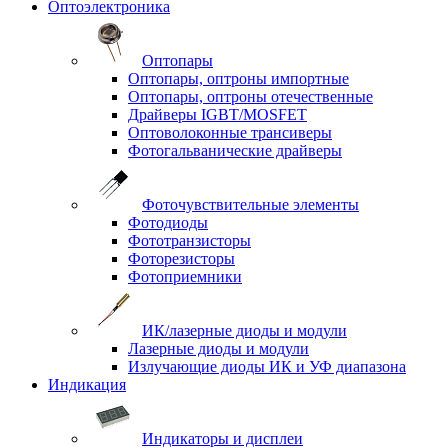
Оптоэлектроника
Оптопары
Оптопары, оптроны импортные
Оптопары, оптроны отечественные
Драйверы IGBT/MOSFET
Оптоволоконные трансиверы
Фотогальванические драйверы
Фоточувствительные элементы
Фотодиоды
Фототранзисторы
Фоторезисторы
Фотоприемники
ИК/лазерные диоды и модули
Лазерные диоды и модули
Излучающие диоды ИК и УФ диапазона
Индикация
Индикаторы и дисплеи