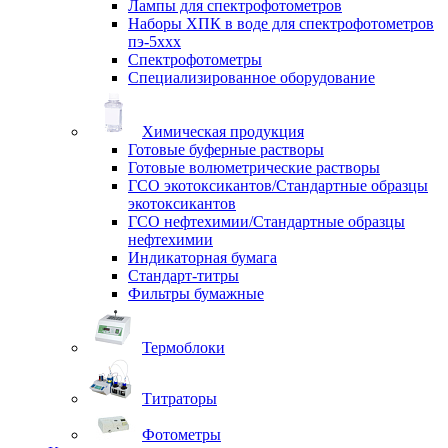
Лампы для спектрофотометров
Наборы ХПК в воде для спектрофотометров
пэ-5ххх
Спектрофотометры
Специализированное оборудование
Химическая продукция
Готовые буферные растворы
Готовые волюметрические растворы
ГСО экотоксикантов/Стандартные образцы
экотоксикантов
ГСО нефтехимии/Стандартные образцы
нефтехимии
Индикаторная бумага
Стандарт-титры
Фильтры бумажные
Термоблоки
Титраторы
Фотометры