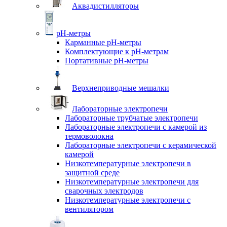
Аквадистилляторы
pH-метры
Карманные pH-метры
Комплектующие к pH-метрам
Портативные pH-метры
Верхнеприводные мешалки
Лабораторные электропечи
Лабораторные трубчатые электропечи
Лабораторные электропечи с камерой из
термоволокна
Лабораторные электропечи с керамической
камерой
Низкотемпературные электропечи в
защитной среде
Низкотемпературные электропечи для
cварочных электродов
Низкотемпературные электропечи с
вентилятором