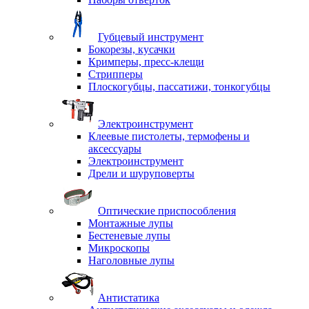
Губцевый инструмент
Бокорезы, кусачки
Кримперы, пресс-клещи
Стрипперы
Плоскогубцы, пассатижи, тонкогубцы
Электроинструмент
Клеевые пистолеты, термофены и
аксессуары
Электроинструмент
Дрели и шуруповерты
Оптические приспособления
Монтажные лупы
Бестеневые лупы
Микроскопы
Наголовные лупы
Антистатика