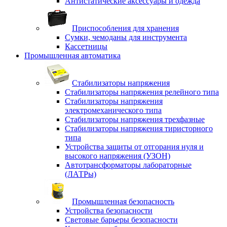
Антистатические аксессуары и одежда
Приспособления для хранения
Сумки, чемоданы для инструмента
Кассетницы
Промышленная автоматика
Стабилизаторы напряжения
Стабилизаторы напряжения релейного типа
Стабилизаторы напряжения
электромеханического типа
Стабилизаторы напряжения трехфазные
Стабилизаторы напряжения тиристорного
типа
Устройства защиты от отгорания нуля и
высокого напряжения (УЗОН)
Автотрансформаторы лабораторные
(ЛАТРы)
Промышленная безопасность
Устройства безопасности
Световые барьеры безопасности