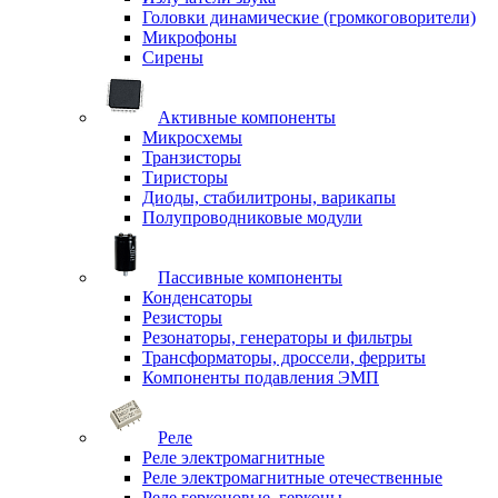
Головки динамические (громкоговорители)
Микрофоны
Сирены
Активные компоненты
Микросхемы
Транзисторы
Тиристоры
Диоды, стабилитроны, варикапы
Полупроводниковые модули
Пассивные компоненты
Конденсаторы
Резисторы
Резонаторы, генераторы и фильтры
Трансформаторы, дроссели, ферриты
Компоненты подавления ЭМП
Реле
Реле электромагнитные
Реле электромагнитные отечественные
Реле герконовые, герконы