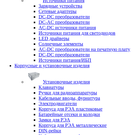
Источники питания
Зарядные устройства
Сетевые адаптеры
DC-DC преобразователи
DC-AC преобразователи
AC-DC источники питания
Источники питания для светодиодов
LED драйверы
Солнечные элементы
AC-DC преобразователи на печатную плату
DC-DC преобразователи
Источники питания/ИБП
Корпусные и установочные изделия
Установочные изделия
Клавиатуры
Ручки для радиоаппаратуры
Кабельные вводы, фурнитура
Электродвигатели
Корпуса для РЭА пластиковые
Батарейные отсеки и колодки
Замки для РЭА
Корпуса для РЭА металлические
DIN-рейки