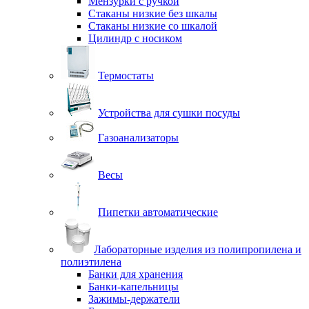
Мензурки с ручкой
Стаканы низкие без шкалы
Стаканы низкие со шкалой
Цилиндр с носиком
Термостаты
Устройства для сушки посуды
Газоанализаторы
Весы
Пипетки автоматические
Лабораторные изделия из полипропилена и
полиэтилена
Банки для хранения
Банки-капельницы
Зажимы-держатели