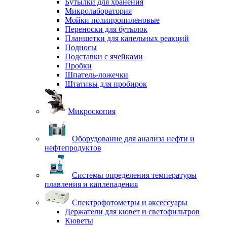
Бутылки для хранения
Микролаборатория
Мойки полипропиленовые
Переноски для бутылок
Планшетки для капельных реакций
Подносы
Подставки с ячейками
Пробки
Шпатель-ложечки
Штативы для пробирок
Микроскопия
Оборудование для анализа нефти и
нефтепродуктов
Системы определения температуры
плавления и каплепадения
Спектрофотометры и аксессуары
Держатели для кювет и светофильтров
Кюветы