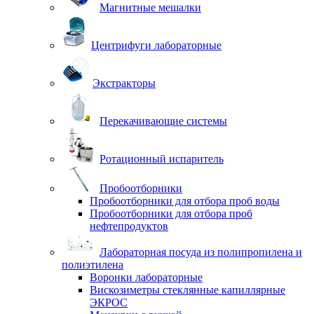
Магнитные мешалки
Центрифуги лабораторные
Экстракторы
Перекачивающие системы
Ротационный испаритель
Пробоотборники
Пробоотборники для отбора проб воды
Пробоотборники для отбора проб
нефтепродуктов
Лабораторная посуда из полипропилена и
полиэтилена
Воронки лабораторные
Вискозиметры стеклянные капиллярные
ЭКРОС