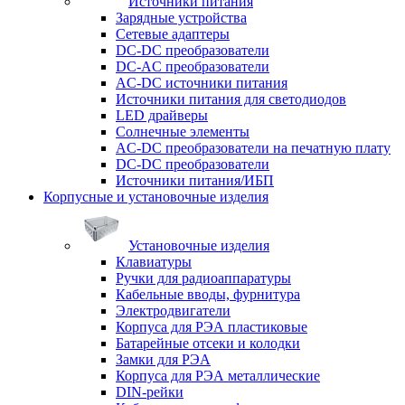
Источники питания
Зарядные устройства
Сетевые адаптеры
DC-DC преобразователи
DC-AC преобразователи
AC-DC источники питания
Источники питания для светодиодов
LED драйверы
Солнечные элементы
AC-DC преобразователи на печатную плату
DC-DC преобразователи
Источники питания/ИБП
Корпусные и установочные изделия
Установочные изделия
Клавиатуры
Ручки для радиоаппаратуры
Кабельные вводы, фурнитура
Электродвигатели
Корпуса для РЭА пластиковые
Батарейные отсеки и колодки
Замки для РЭА
Корпуса для РЭА металлические
DIN-рейки