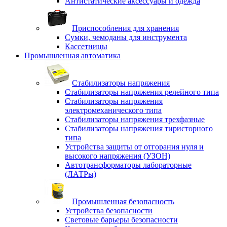
Антистатические аксессуары и одежда
Приспособления для хранения
Сумки, чемоданы для инструмента
Кассетницы
Промышленная автоматика
Стабилизаторы напряжения
Стабилизаторы напряжения релейного типа
Стабилизаторы напряжения
электромеханического типа
Стабилизаторы напряжения трехфазные
Стабилизаторы напряжения тиристорного
типа
Устройства защиты от отгорания нуля и
высокого напряжения (УЗОН)
Автотрансформаторы лабораторные
(ЛАТРы)
Промышленная безопасность
Устройства безопасности
Световые барьеры безопасности