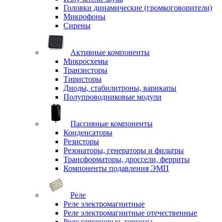
Головки динамические (громкоговорители)
Микрофоны
Сирены
Активные компоненты
Микросхемы
Транзисторы
Тиристоры
Диоды, стабилитроны, варикапы
Полупроводниковые модули
Пассивные компоненты
Конденсаторы
Резисторы
Резонаторы, генераторы и фильтры
Трансформаторы, дроссели, ферриты
Компоненты подавления ЭМП
Реле
Реле электромагнитные
Реле электромагнитные отечественные
Реле герконовые, герконы