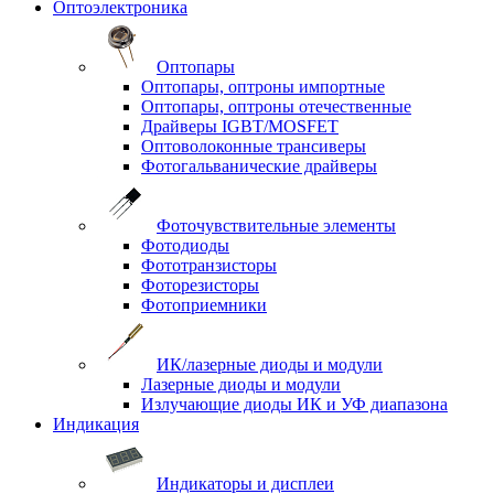
Оптоэлектроника
Оптопары
Оптопары, оптроны импортные
Оптопары, оптроны отечественные
Драйверы IGBT/MOSFET
Оптоволоконные трансиверы
Фотогальванические драйверы
Фоточувствительные элементы
Фотодиоды
Фототранзисторы
Фоторезисторы
Фотоприемники
ИК/лазерные диоды и модули
Лазерные диоды и модули
Излучающие диоды ИК и УФ диапазона
Индикация
Индикаторы и дисплеи