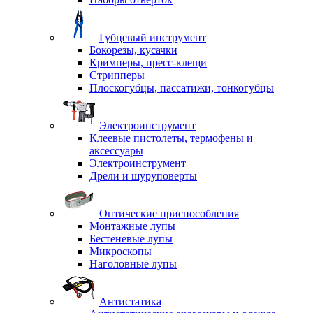
Губцевый инструмент
Бокорезы, кусачки
Кримперы, пресс-клещи
Стрипперы
Плоскогубцы, пассатижи, тонкогубцы
Электроинструмент
Клеевые пистолеты, термофены и
аксессуары
Электроинструмент
Дрели и шуруповерты
Оптические приспособления
Монтажные лупы
Бестеневые лупы
Микроскопы
Наголовные лупы
Антистатика