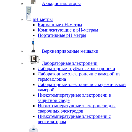
Аквадистилляторы
pH-метры
Карманные pH-метры
Комплектующие к pH-метрам
Портативные pH-метры
Верхнеприводные мешалки
Лабораторные электропечи
Лабораторные трубчатые электропечи
Лабораторные электропечи с камерой из
термоволокна
Лабораторные электропечи с керамической
камерой
Низкотемпературные электропечи в
защитной среде
Низкотемпературные электропечи для
cварочных электродов
Низкотемпературные электропечи с
вентилятором