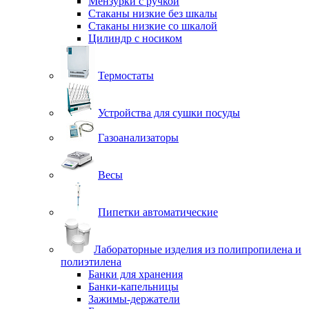
Мензурки с ручкой
Стаканы низкие без шкалы
Стаканы низкие со шкалой
Цилиндр с носиком
Термостаты
Устройства для сушки посуды
Газоанализаторы
Весы
Пипетки автоматические
Лабораторные изделия из полипропилена и
полиэтилена
Банки для хранения
Банки-капельницы
Зажимы-держатели