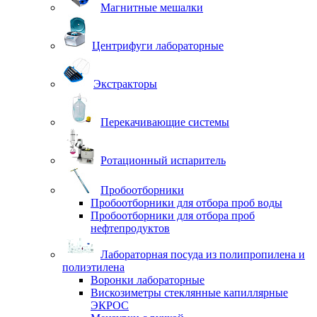
Магнитные мешалки
Центрифуги лабораторные
Экстракторы
Перекачивающие системы
Ротационный испаритель
Пробоотборники
Пробоотборники для отбора проб воды
Пробоотборники для отбора проб
нефтепродуктов
Лабораторная посуда из полипропилена и
полиэтилена
Воронки лабораторные
Вискозиметры стеклянные капиллярные
ЭКРОС