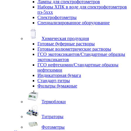
Лампы для спектрофотометров
Наборы ХПК в воде для спектрофотометров
пэ-5ххх
Спектрофотометры
Специализированное оборудование
Химическая продукция
Готовые буферные растворы
Готовые волюметрические растворы
ГСО экотоксикантов/Стандартные образцы
экотоксикантов
ГСО нефтехимии/Стандартные образцы
нефтехимии
Индикаторная бумага
Стандарт-титры
Фильтры бумажные
Термоблоки
Титраторы
Фотометры