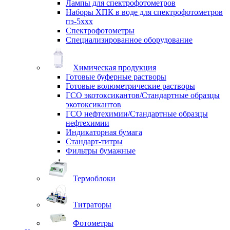
Лампы для спектрофотометров
Наборы ХПК в воде для спектрофотометров
пэ-5ххх
Спектрофотометры
Специализированное оборудование
Химическая продукция
Готовые буферные растворы
Готовые волюметрические растворы
ГСО экотоксикантов/Стандартные образцы
экотоксикантов
ГСО нефтехимии/Стандартные образцы
нефтехимии
Индикаторная бумага
Стандарт-титры
Фильтры бумажные
Термоблоки
Титраторы
Фотометры