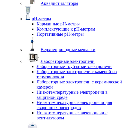
Аквадистилляторы
pH-метры
Карманные pH-метры
Комплектующие к pH-метрам
Портативные pH-метры
Верхнеприводные мешалки
Лабораторные электропечи
Лабораторные трубчатые электропечи
Лабораторные электропечи с камерой из
термоволокна
Лабораторные электропечи с керамической
камерой
Низкотемпературные электропечи в
защитной среде
Низкотемпературные электропечи для
cварочных электродов
Низкотемпературные электропечи с
вентилятором