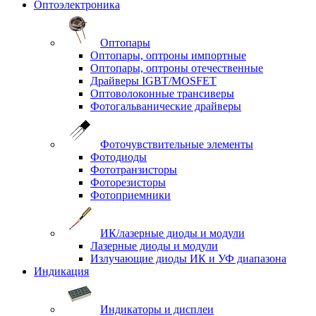
Оптоэлектроника
Оптопары
Оптопары, оптроны импортные
Оптопары, оптроны отечественные
Драйверы IGBT/MOSFET
Оптоволоконные трансиверы
Фотогальванические драйверы
Фоточувствительные элементы
Фотодиоды
Фототранзисторы
Фоторезисторы
Фотоприемники
ИК/лазерные диоды и модули
Лазерные диоды и модули
Излучающие диоды ИК и УФ диапазона
Индикация
Индикаторы и дисплеи