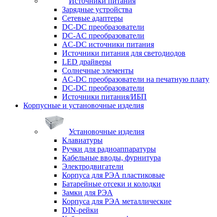
Источники питания
Зарядные устройства
Сетевые адаптеры
DC-DC преобразователи
DC-AC преобразователи
AC-DC источники питания
Источники питания для светодиодов
LED драйверы
Солнечные элементы
AC-DC преобразователи на печатную плату
DC-DC преобразователи
Источники питания/ИБП
Корпусные и установочные изделия
Установочные изделия
Клавиатуры
Ручки для радиоаппаратуры
Кабельные вводы, фурнитура
Электродвигатели
Корпуса для РЭА пластиковые
Батарейные отсеки и колодки
Замки для РЭА
Корпуса для РЭА металлические
DIN-рейки