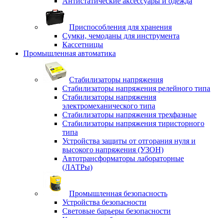
Антистатические аксессуары и одежда
Приспособления для хранения
Сумки, чемоданы для инструмента
Кассетницы
Промышленная автоматика
Стабилизаторы напряжения
Стабилизаторы напряжения релейного типа
Стабилизаторы напряжения
электромеханического типа
Стабилизаторы напряжения трехфазные
Стабилизаторы напряжения тиристорного
типа
Устройства защиты от отгорания нуля и
высокого напряжения (УЗОН)
Автотрансформаторы лабораторные
(ЛАТРы)
Промышленная безопасность
Устройства безопасности
Световые барьеры безопасности