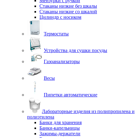
Мензурки с ручкой
Стаканы низкие без шкалы
Стаканы низкие со шкалой
Цилиндр с носиком
Термостаты
Устройства для сушки посуды
Газоанализаторы
Весы
Пипетки автоматические
Лабораторные изделия из полипропилена и
полиэтилена
Банки для хранения
Банки-капельницы
Зажимы-держатели