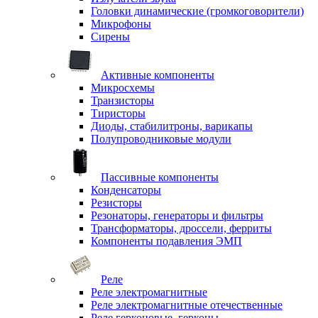
Головки динамические (громкоговорители)
Микрофоны
Сирены
Активные компоненты
Микросхемы
Транзисторы
Тиристоры
Диоды, стабилитроны, варикапы
Полупроводниковые модули
Пассивные компоненты
Конденсаторы
Резисторы
Резонаторы, генераторы и фильтры
Трансформаторы, дроссели, ферриты
Компоненты подавления ЭМП
Реле
Реле электромагнитные
Реле электромагнитные отечественные
Реле герконовые, герконы