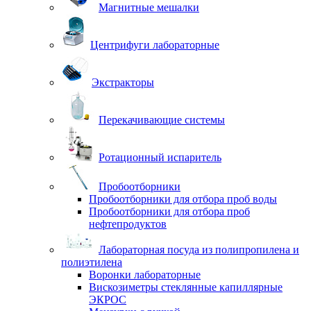
Магнитные мешалки
Центрифуги лабораторные
Экстракторы
Перекачивающие системы
Ротационный испаритель
Пробоотборники
Пробоотборники для отбора проб воды
Пробоотборники для отбора проб
нефтепродуктов
Лабораторная посуда из полипропилена и
полиэтилена
Воронки лабораторные
Вискозиметры стеклянные капиллярные
ЭКРОС