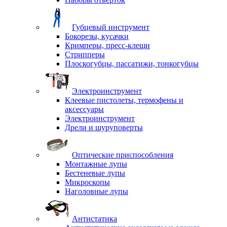
Губцевый инструмент
Бокорезы, кусачки
Кримперы, пресс-клещи
Стрипперы
Плоскогубцы, пассатижи, тонкогубцы
Электроинструмент
Клеевые пистолеты, термофены и
аксессуары
Электроинструмент
Дрели и шуруповерты
Оптические приспособления
Монтажные лупы
Бестеневые лупы
Микроскопы
Наголовные лупы
Антистатика