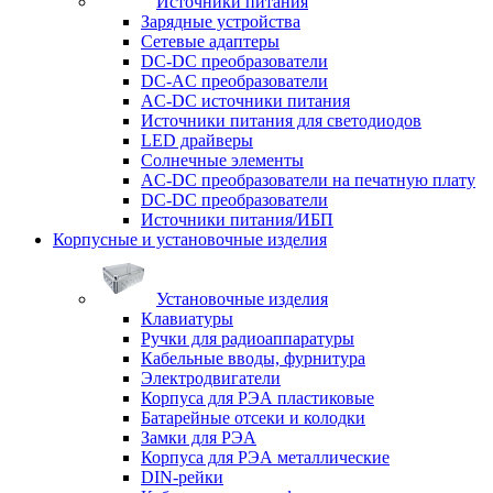
Источники питания
Зарядные устройства
Сетевые адаптеры
DC-DC преобразователи
DC-AC преобразователи
AC-DC источники питания
Источники питания для светодиодов
LED драйверы
Солнечные элементы
AC-DC преобразователи на печатную плату
DC-DC преобразователи
Источники питания/ИБП
Корпусные и установочные изделия
Установочные изделия
Клавиатуры
Ручки для радиоаппаратуры
Кабельные вводы, фурнитура
Электродвигатели
Корпуса для РЭА пластиковые
Батарейные отсеки и колодки
Замки для РЭА
Корпуса для РЭА металлические
DIN-рейки