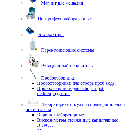
Магнитные мешалки
Центрифуги лабораторные
Экстракторы
Перекачивающие системы
Ротационный испаритель
Пробоотборники
Пробоотборники для отбора проб воды
Пробоотборники для отбора проб
нефтепродуктов
Лабораторная посуда из полипропилена и
полиэтилена
Воронки лабораторные
Вискозиметры стеклянные капиллярные
ЭКРОС