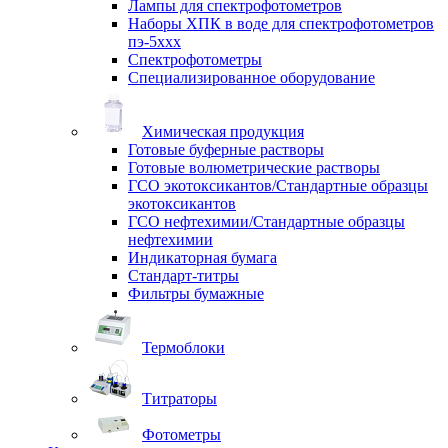
Лампы для спектрофотометров
Наборы ХПК в воде для спектрофотометров
пэ-5ххх
Спектрофотометры
Специализированное оборудование
Химическая продукция
Готовые буферные растворы
Готовые волюметрические растворы
ГСО экотоксикантов/Стандартные образцы
экотоксикантов
ГСО нефтехимии/Стандартные образцы
нефтехимии
Индикаторная бумага
Стандарт-титры
Фильтры бумажные
Термоблоки
Титраторы
Фотометры