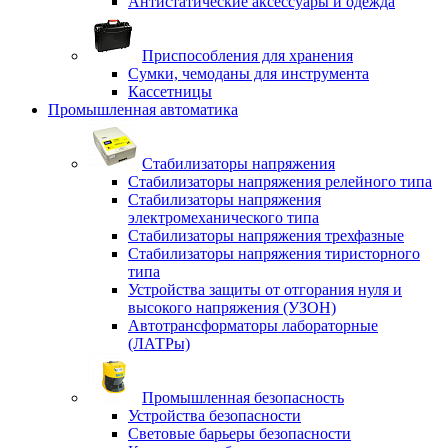
Антистатические аксессуары и одежда
Приспособления для хранения
Сумки, чемоданы для инструмента
Кассетницы
Промышленная автоматика
Стабилизаторы напряжения
Стабилизаторы напряжения релейного типа
Стабилизаторы напряжения
электромеханического типа
Стабилизаторы напряжения трехфазные
Стабилизаторы напряжения тиристорного
типа
Устройства защиты от отгорания нуля и
высокого напряжения (УЗОН)
Автотрансформаторы лабораторные
(ЛАТРы)
Промышленная безопасность
Устройства безопасности
Световые барьеры безопасности