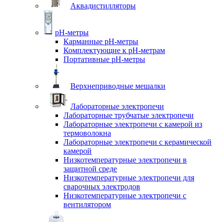
Аквадистилляторы
pH-метры
Карманные pH-метры
Комплектующие к pH-метрам
Портативные pH-метры
Верхнеприводные мешалки
Лабораторные электропечи
Лабораторные трубчатые электропечи
Лабораторные электропечи с камерой из
термоволокна
Лабораторные электропечи с керамической
камерой
Низкотемпературные электропечи в
защитной среде
Низкотемпературные электропечи для
cварочных электродов
Низкотемпературные электропечи с
вентилятором