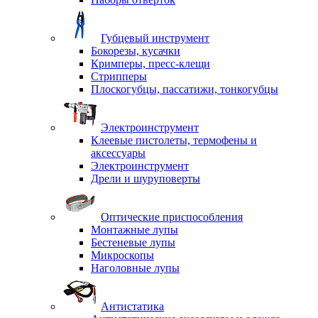
Губцевый инструмент
Бокорезы, кусачки
Кримперы, пресс-клещи
Стрипперы
Плоскогубцы, пассатижи, тонкогубцы
Электроинструмент
Клеевые пистолеты, термофены и
аксессуары
Электроинструмент
Дрели и шуруповерты
Оптические приспособления
Монтажные лупы
Бестеневые лупы
Микроскопы
Наголовные лупы
Антистатика