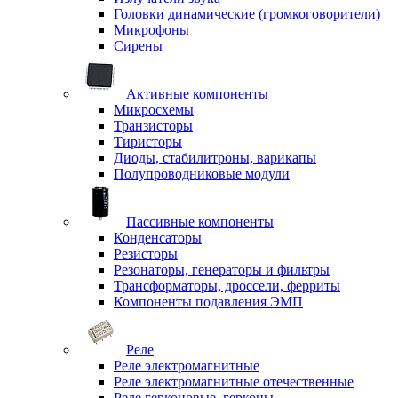
Головки динамические (громкоговорители)
Микрофоны
Сирены
Активные компоненты
Микросхемы
Транзисторы
Тиристоры
Диоды, стабилитроны, варикапы
Полупроводниковые модули
Пассивные компоненты
Конденсаторы
Резисторы
Резонаторы, генераторы и фильтры
Трансформаторы, дроссели, ферриты
Компоненты подавления ЭМП
Реле
Реле электромагнитные
Реле электромагнитные отечественные
Реле герконовые, герконы