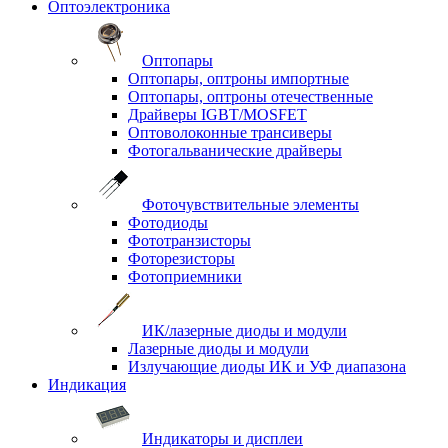
Оптоэлектроника
Оптопары
Оптопары, оптроны импортные
Оптопары, оптроны отечественные
Драйверы IGBT/MOSFET
Оптоволоконные трансиверы
Фотогальванические драйверы
Фоточувствительные элементы
Фотодиоды
Фототранзисторы
Фоторезисторы
Фотоприемники
ИК/лазерные диоды и модули
Лазерные диоды и модули
Излучающие диоды ИК и УФ диапазона
Индикация
Индикаторы и дисплеи