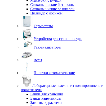
Мензурки с ручкой
Стаканы низкие без шкалы
Стаканы низкие со шкалой
Цилиндр с носиком
Термостаты
Устройства для сушки посуды
Газоанализаторы
Весы
Пипетки автоматические
Лабораторные изделия из полипропилена и
полиэтилена
Банки для хранения
Банки-капельницы
Зажимы-держатели