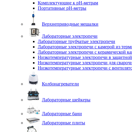
Комплектующие к pH-метрам
Портативные pH-метры
Верхнеприводные мешалки
Лабораторные электропечи
Лабораторные трубчатые электропечи
Лабораторные электропечи с камерой из терм
Лабораторные электропечи с керамической к
Низкотемпературные электропечи в защитной
Низкотемпературные электропечи для cвароч
Низкотемпературные электропечи с вентилят
Колбонагреватели
Лабораторные шейкеры
Лабораторные бани
Лабораторные плиты