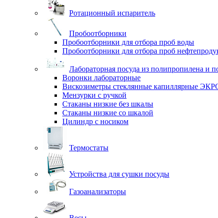
Ротационный испаритель
Пробоотборники
Пробоотборники для отбора проб воды
Пробоотборники для отбора проб нефтепроду
Лабораторная посуда из полипропилена и п
Воронки лабораторные
Вискозиметры стеклянные капиллярные ЭК
Мензурки с ручкой
Стаканы низкие без шкалы
Стаканы низкие со шкалой
Цилиндр с носиком
Термостаты
Устройства для сушки посуды
Газоанализаторы
Весы