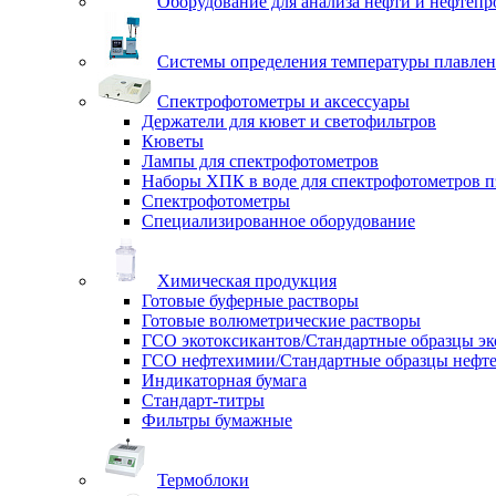
Оборудование для анализа нефти и нефтепр
Системы определения температуры плавлен
Спектрофотометры и аксессуары
Держатели для кювет и светофильтров
Кюветы
Лампы для спектрофотометров
Наборы ХПК в воде для спектрофотометров п
Спектрофотометры
Специализированное оборудование
Химическая продукция
Готовые буферные растворы
Готовые волюметрические растворы
ГСО экотоксикантов/Стандартные образцы эк
ГСО нефтехимии/Стандартные образцы нефт
Индикаторная бумага
Стандарт-титры
Фильтры бумажные
Термоблоки