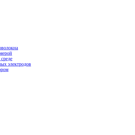
оволокна
амерой
 среде
ных электродов
ором