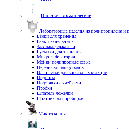
Пипетки автоматические
Лабораторные изделия из полипропилена и 
Банки для хранения
Банки-капельницы
Зажимы-держатели
Бутылки для хранения
Микролаборатория
Мойки полипропиленовые
Переноски для бутылок
Планшетки для капельных реакций
Подносы
Подставки с ячейками
Пробки
Шпатель-ложечки
Штативы для пробирок
Микроскопия