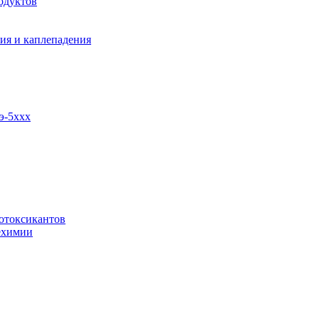
одуктов
ия и каплепадения
э-5ххх
отоксикантов
ехимии