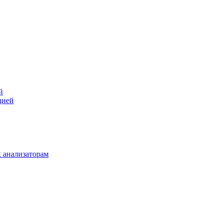
й
цией
 анализаторам