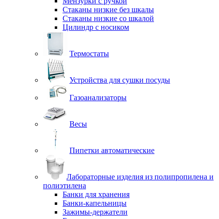
Мензурки с ручкой
Стаканы низкие без шкалы
Стаканы низкие со шкалой
Цилиндр с носиком
Термостаты
Устройства для сушки посуды
Газоанализаторы
Весы
Пипетки автоматические
Лабораторные изделия из полипропилена и
полиэтилена
Банки для хранения
Банки-капельницы
Зажимы-держатели