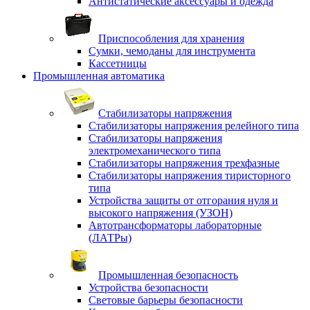
Антистатические аксессуары и одежда
Приспособления для хранения
Сумки, чемоданы для инструмента
Кассетницы
Промышленная автоматика
Стабилизаторы напряжения
Стабилизаторы напряжения релейного типа
Стабилизаторы напряжения
электромеханического типа
Стабилизаторы напряжения трехфазные
Стабилизаторы напряжения тиристорного
типа
Устройства защиты от отгорания нуля и
высокого напряжения (УЗОН)
Автотрансформаторы лабораторные
(ЛАТРы)
Промышленная безопасность
Устройства безопасности
Световые барьеры безопасности