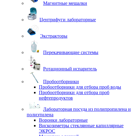
Магнитные мешалки
Центрифуги лабораторные
Экстракторы
Перекачивающие системы
Ротационный испаритель
Пробоотборники
Пробоотборники для отбора проб воды
Пробоотборники для отбора проб
нефтепродуктов
Лабораторная посуда из полипропилена и
полиэтилена
Воронки лабораторные
Вискозиметры стеклянные капиллярные
ЭКРОС