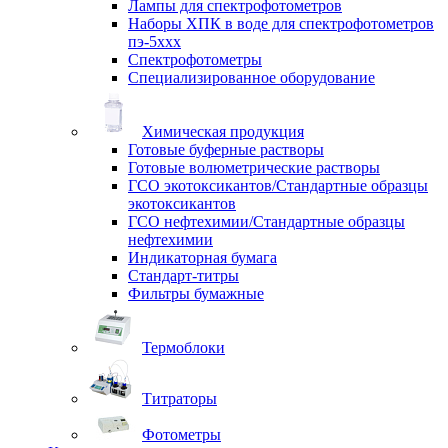
Лампы для спектрофотометров
Наборы ХПК в воде для спектрофотометров
пэ-5ххх
Спектрофотометры
Специализированное оборудование
Химическая продукция
Готовые буферные растворы
Готовые волюметрические растворы
ГСО экотоксикантов/Стандартные образцы
экотоксикантов
ГСО нефтехимии/Стандартные образцы
нефтехимии
Индикаторная бумага
Стандарт-титры
Фильтры бумажные
Термоблоки
Титраторы
Фотометры