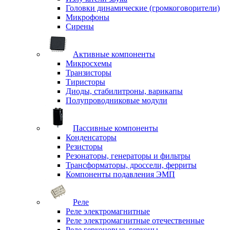
Головки динамические (громкоговорители)
Микрофоны
Сирены
Активные компоненты
Микросхемы
Транзисторы
Тиристоры
Диоды, стабилитроны, варикапы
Полупроводниковые модули
Пассивные компоненты
Конденсаторы
Резисторы
Резонаторы, генераторы и фильтры
Трансформаторы, дроссели, ферриты
Компоненты подавления ЭМП
Реле
Реле электромагнитные
Реле электромагнитные отечественные
Реле герконовые, герконы