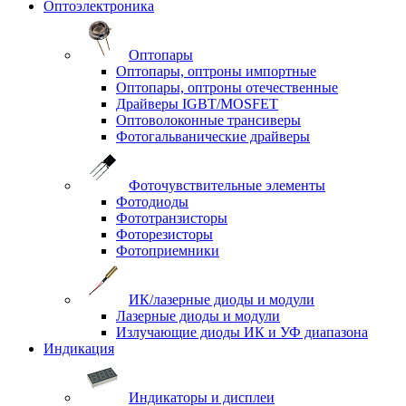
Оптоэлектроника
Оптопары
Оптопары, оптроны импортные
Оптопары, оптроны отечественные
Драйверы IGBT/MOSFET
Оптоволоконные трансиверы
Фотогальванические драйверы
Фоточувствительные элементы
Фотодиоды
Фототранзисторы
Фоторезисторы
Фотоприемники
ИК/лазерные диоды и модули
Лазерные диоды и модули
Излучающие диоды ИК и УФ диапазона
Индикация
Индикаторы и дисплеи