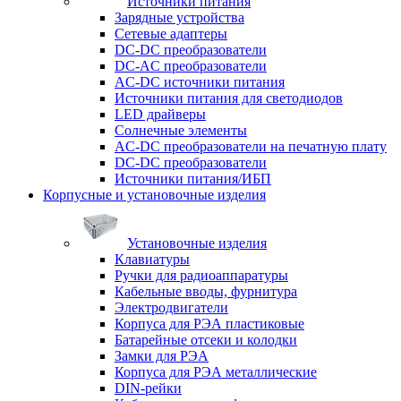
Источники питания
Зарядные устройства
Сетевые адаптеры
DC-DC преобразователи
DC-AC преобразователи
AC-DC источники питания
Источники питания для светодиодов
LED драйверы
Солнечные элементы
AC-DC преобразователи на печатную плату
DC-DC преобразователи
Источники питания/ИБП
Корпусные и установочные изделия
Установочные изделия
Клавиатуры
Ручки для радиоаппаратуры
Кабельные вводы, фурнитура
Электродвигатели
Корпуса для РЭА пластиковые
Батарейные отсеки и колодки
Замки для РЭА
Корпуса для РЭА металлические
DIN-рейки