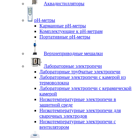
Аквадистилляторы
pH-метры
Карманные pH-метры
Комплектующие к pH-метрам
Портативные pH-метры
Верхнеприводные мешалки
Лабораторные электропечи
Лабораторные трубчатые электропечи
Лабораторные электропечи с камерой из
термоволокна
Лабораторные электропечи с керамической
камерой
Низкотемпературные электропечи в
защитной среде
Низкотемпературные электропечи для
cварочных электродов
Низкотемпературные электропечи с
вентилятором