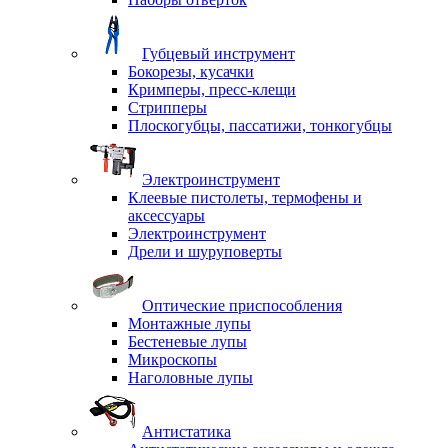
Губцевый инструмент
Бокорезы, кусачки
Кримперы, пресс-клещи
Стрипперы
Плоскогубцы, пассатижи, тонкогубцы
Электроинструмент
Клеевые пистолеты, термофены и
аксессуары
Электроинструмент
Дрели и шуруповерты
Оптические приспособления
Монтажные лупы
Бестеневые лупы
Микроскопы
Наголовные лупы
Антистатика