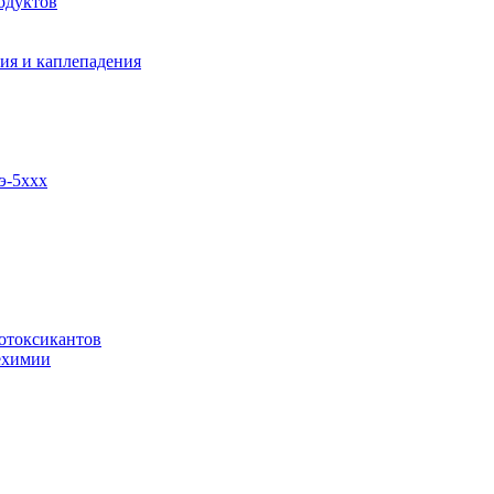
одуктов
ия и каплепадения
э-5ххх
отоксикантов
ехимии