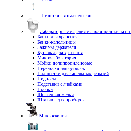
Пипетки автоматические
Лабораторные изделия из полипропилена и 
Банки для хранения
Банки-капельницы
Зажимы-держатели
Бутылки для хранения
Микролаборатория
Мойки полипропиленовые
Переноски для бутылок
Планшетки для капельных реакций
Подносы
Подставки с ячейками
Пробки
Шпатель-ложечки
Штативы для пробирок
Микроскопия