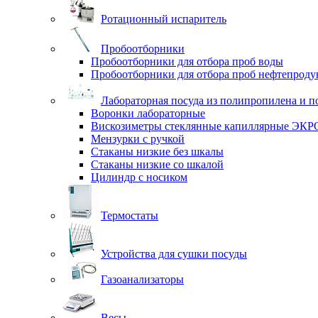
Ротационный испаритель
Пробоотборники
Пробоотборники для отбора проб воды
Пробоотборники для отбора проб нефтепроду
Лабораторная посуда из полипропилена и п
Воронки лабораторные
Вискозиметры стеклянные капиллярные ЭК
Мензурки с ручкой
Стаканы низкие без шкалы
Стаканы низкие со шкалой
Цилиндр с носиком
Термостаты
Устройства для сушки посуды
Газоанализаторы
Весы