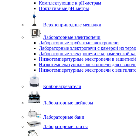
Комплектующие к pH-метрам
Портативные pH-метры
Верхнеприводные мешалки
Лабораторные электропечи
Лабораторные трубчатые электропечи
Лабораторные электропечи с камерой из терм
Лабораторные электропечи с керамической к
Низкотемпературные электропечи в защитной
Низкотемпературные электропечи для cвароч
Низкотемпературные электропечи с вентилят
Колбонагреватели
Лабораторные шейкеры
Лабораторные бани
Лабораторные плиты