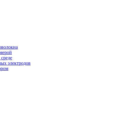
оволокна
амерой
 среде
ных электродов
ором