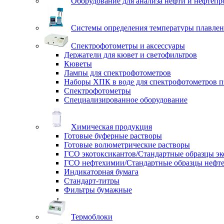
Оборудование для анализа нефти и нефтепр
Системы определения температуры плавлен
Спектрофотометры и аксессуары
Держатели для кювет и светофильтров
Кюветы
Лампы для спектрофотометров
Наборы ХПК в воде для спектрофотометров п
Спектрофотометры
Специализированное оборудование
Химическая продукция
Готовые буферные растворы
Готовые волюметрические растворы
ГСО экотоксикантов/Стандартные образцы эк
ГСО нефтехимии/Стандартные образцы нефт
Индикаторная бумага
Стандарт-титры
Фильтры бумажные
Термоблоки