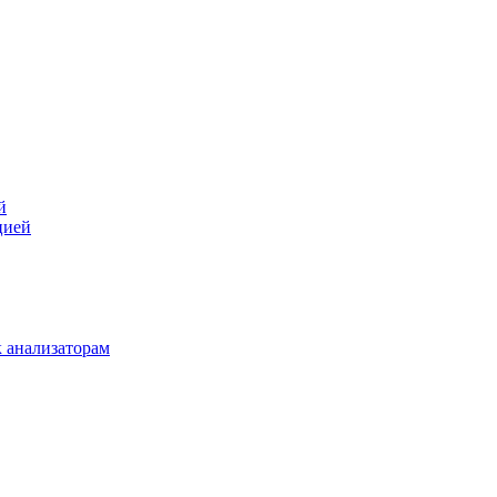
й
цией
 анализаторам