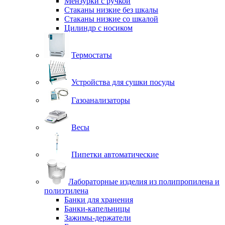
Мензурки с ручкой
Стаканы низкие без шкалы
Стаканы низкие со шкалой
Цилиндр с носиком
Термостаты
Устройства для сушки посуды
Газоанализаторы
Весы
Пипетки автоматические
Лабораторные изделия из полипропилена и
полиэтилена
Банки для хранения
Банки-капельницы
Зажимы-держатели