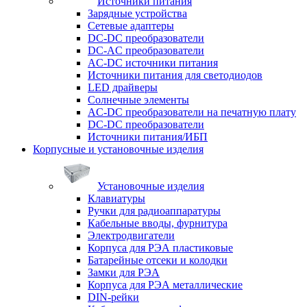
Источники питания
Зарядные устройства
Сетевые адаптеры
DC-DC преобразователи
DC-AC преобразователи
AC-DC источники питания
Источники питания для светодиодов
LED драйверы
Солнечные элементы
AC-DC преобразователи на печатную плату
DC-DC преобразователи
Источники питания/ИБП
Корпусные и установочные изделия
Установочные изделия
Клавиатуры
Ручки для радиоаппаратуры
Кабельные вводы, фурнитура
Электродвигатели
Корпуса для РЭА пластиковые
Батарейные отсеки и колодки
Замки для РЭА
Корпуса для РЭА металлические
DIN-рейки