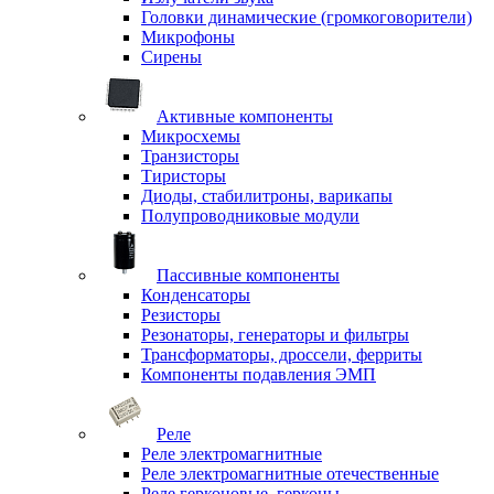
Головки динамические (громкоговорители)
Микрофоны
Сирены
Активные компоненты
Микросхемы
Транзисторы
Тиристоры
Диоды, стабилитроны, варикапы
Полупроводниковые модули
Пассивные компоненты
Конденсаторы
Резисторы
Резонаторы, генераторы и фильтры
Трансформаторы, дроссели, ферриты
Компоненты подавления ЭМП
Реле
Реле электромагнитные
Реле электромагнитные отечественные
Реле герконовые, герконы