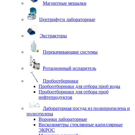
Магнитные мешалки
Центрифуги лабораторные
Экстракторы
Перекачивающие системы
Ротационный испаритель
Пробоотборники
Пробоотборники для отбора проб воды
Пробоотборники для отбора проб
нефтепродуктов
Лабораторная посуда из полипропилена и
полиэтилена
Воронки лабораторные
Вискозиметры стеклянные капиллярные
ЭКРОС