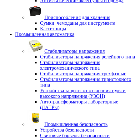
Антистатические аксессуары и одежда
Приспособления для хранения
Сумки, чемоданы для инструмента
Кассетницы
Промышленная автоматика
Стабилизаторы напряжения
Стабилизаторы напряжения релейного типа
Стабилизаторы напряжения
электромеханического типа
Стабилизаторы напряжения трехфазные
Стабилизаторы напряжения тиристорного
типа
Устройства защиты от отгорания нуля и
высокого напряжения (УЗОН)
Автотрансформаторы лабораторные
(ЛАТРы)
Промышленная безопасность
Устройства безопасности
Световые барьеры безопасности