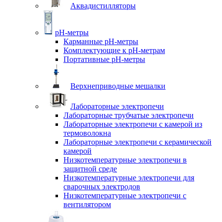
Аквадистилляторы
pH-метры
Карманные pH-метры
Комплектующие к pH-метрам
Портативные pH-метры
Верхнеприводные мешалки
Лабораторные электропечи
Лабораторные трубчатые электропечи
Лабораторные электропечи с камерой из
термоволокна
Лабораторные электропечи с керамической
камерой
Низкотемпературные электропечи в
защитной среде
Низкотемпературные электропечи для
cварочных электродов
Низкотемпературные электропечи с
вентилятором