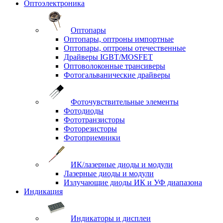
Оптоэлектроника
Оптопары
Оптопары, оптроны импортные
Оптопары, оптроны отечественные
Драйверы IGBT/MOSFET
Оптоволоконные трансиверы
Фотогальванические драйверы
Фоточувствительные элементы
Фотодиоды
Фототранзисторы
Фоторезисторы
Фотоприемники
ИК/лазерные диоды и модули
Лазерные диоды и модули
Излучающие диоды ИК и УФ диапазона
Индикация
Индикаторы и дисплеи