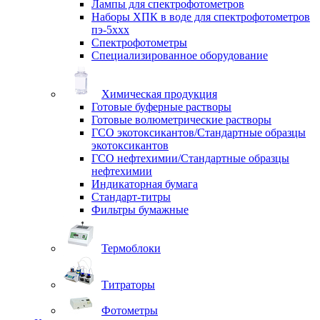
Лампы для спектрофотометров
Наборы ХПК в воде для спектрофотометров
пэ-5ххх
Спектрофотометры
Специализированное оборудование
Химическая продукция
Готовые буферные растворы
Готовые волюметрические растворы
ГСО экотоксикантов/Стандартные образцы
экотоксикантов
ГСО нефтехимии/Стандартные образцы
нефтехимии
Индикаторная бумага
Стандарт-титры
Фильтры бумажные
Термоблоки
Титраторы
Фотометры