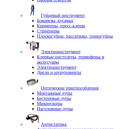
Губцевый инструмент
Бокорезы, кусачки
Кримперы, пресс-клещи
Стрипперы
Плоскогубцы, пассатижи, тонкогубцы
Электроинструмент
Клеевые пистолеты, термофены и
аксессуары
Электроинструмент
Дрели и шуруповерты
Оптические приспособления
Монтажные лупы
Бестеневые лупы
Микроскопы
Наголовные лупы
Антистатика