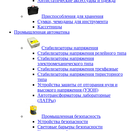
Антистатические аксессуары и одежда
Приспособления для хранения
Сумки, чемоданы для инструмента
Кассетницы
Промышленная автоматика
Стабилизаторы напряжения
Стабилизаторы напряжения релейного типа
Стабилизаторы напряжения
электромеханического типа
Стабилизаторы напряжения трехфазные
Стабилизаторы напряжения тиристорного
типа
Устройства защиты от отгорания нуля и
высокого напряжения (УЗОН)
Автотрансформаторы лабораторные
(ЛАТРы)
Промышленная безопасность
Устройства безопасности
Световые барьеры безопасности