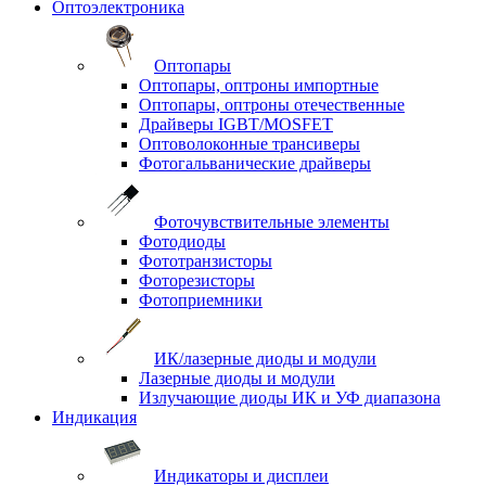
Оптоэлектроника
Оптопары
Оптопары, оптроны импортные
Оптопары, оптроны отечественные
Драйверы IGBT/MOSFET
Оптоволоконные трансиверы
Фотогальванические драйверы
Фоточувствительные элементы
Фотодиоды
Фототранзисторы
Фоторезисторы
Фотоприемники
ИК/лазерные диоды и модули
Лазерные диоды и модули
Излучающие диоды ИК и УФ диапазона
Индикация
Индикаторы и дисплеи