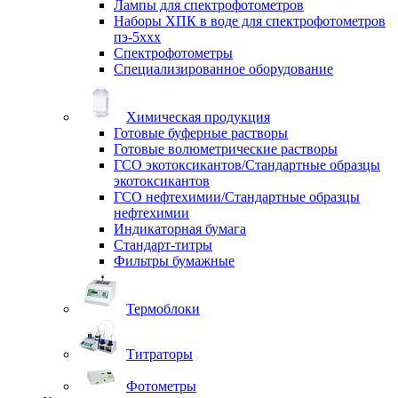
Лампы для спектрофотометров
Наборы ХПК в воде для спектрофотометров
пэ-5ххх
Спектрофотометры
Специализированное оборудование
Химическая продукция
Готовые буферные растворы
Готовые волюметрические растворы
ГСО экотоксикантов/Стандартные образцы
экотоксикантов
ГСО нефтехимии/Стандартные образцы
нефтехимии
Индикаторная бумага
Стандарт-титры
Фильтры бумажные
Термоблоки
Титраторы
Фотометры