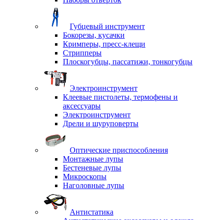
Губцевый инструмент
Бокорезы, кусачки
Кримперы, пресс-клещи
Стрипперы
Плоскогубцы, пассатижи, тонкогубцы
Электроинструмент
Клеевые пистолеты, термофены и
аксессуары
Электроинструмент
Дрели и шуруповерты
Оптические приспособления
Монтажные лупы
Бестеневые лупы
Микроскопы
Наголовные лупы
Антистатика