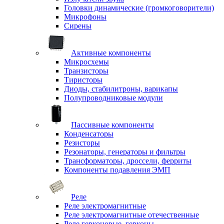
Головки динамические (громкоговорители)
Микрофоны
Сирены
Активные компоненты
Микросхемы
Транзисторы
Тиристоры
Диоды, стабилитроны, варикапы
Полупроводниковые модули
Пассивные компоненты
Конденсаторы
Резисторы
Резонаторы, генераторы и фильтры
Трансформаторы, дроссели, ферриты
Компоненты подавления ЭМП
Реле
Реле электромагнитные
Реле электромагнитные отечественные
Реле герконовые, герконы