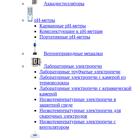
Аквадистилляторы
pH-метры
Карманные pH-метры
Комплектующие к pH-метрам
Портативные pH-метры
Верхнеприводные мешалки
Лабораторные электропечи
Лабораторные трубчатые электропечи
Лабораторные электропечи с камерой из
термоволокна
Лабораторные электропечи с керамической
камерой
Низкотемпературные электропечи в
защитной среде
Низкотемпературные электропечи для
cварочных электродов
Низкотемпературные электропечи с
вентилятором