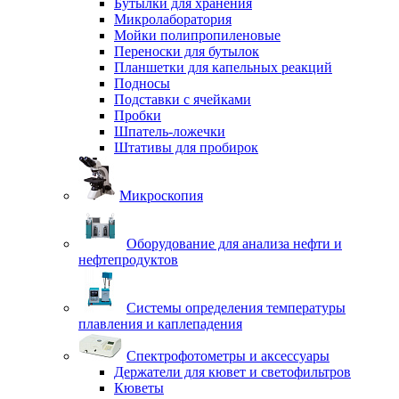
Бутылки для хранения
Микролаборатория
Мойки полипропиленовые
Переноски для бутылок
Планшетки для капельных реакций
Подносы
Подставки с ячейками
Пробки
Шпатель-ложечки
Штативы для пробирок
Микроскопия
Оборудование для анализа нефти и
нефтепродуктов
Системы определения температуры
плавления и каплепадения
Спектрофотометры и аксессуары
Держатели для кювет и светофильтров
Кюветы