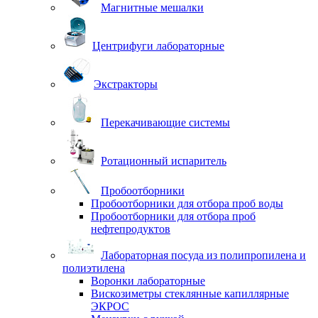
Магнитные мешалки
Центрифуги лабораторные
Экстракторы
Перекачивающие системы
Ротационный испаритель
Пробоотборники
Пробоотборники для отбора проб воды
Пробоотборники для отбора проб
нефтепродуктов
Лабораторная посуда из полипропилена и
полиэтилена
Воронки лабораторные
Вискозиметры стеклянные капиллярные
ЭКРОС