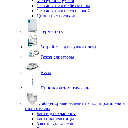
Мензурки с ручкой
Стаканы низкие без шкалы
Стаканы низкие со шкалой
Цилиндр с носиком
Термостаты
Устройства для сушки посуды
Газоанализаторы
Весы
Пипетки автоматические
Лабораторные изделия из полипропилена и
полиэтилена
Банки для хранения
Банки-капельницы
Зажимы-держатели