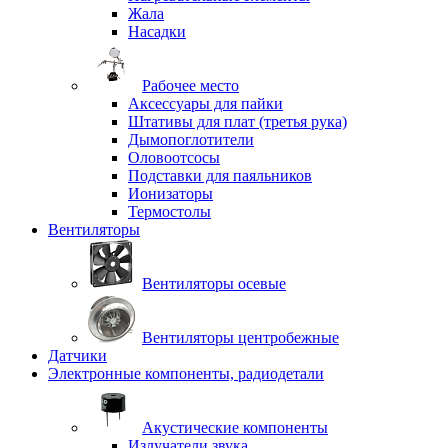
Жала
Насадки
Рабочее место
Аксессуары для пайки
Штативы для плат (третья рука)
Дымопоглотители
Оловоотсосы
Подставки для паяльников
Ионизаторы
Термостолы
Вентиляторы
Вентиляторы осевые
Вентиляторы центробежные
Датчики
Электронные компоненты, радиодетали
Акустические компоненты
Излучатели звука