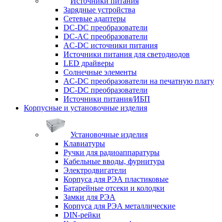
Источники питания
Зарядные устройства
Сетевые адаптеры
DC-DC преобразователи
DC-AC преобразователи
AC-DC источники питания
Источники питания для светодиодов
LED драйверы
Солнечные элементы
AC-DC преобразователи на печатную плату
DC-DC преобразователи
Источники питания/ИБП
Корпусные и установочные изделия
Установочные изделия
Клавиатуры
Ручки для радиоаппаратуры
Кабельные вводы, фурнитура
Электродвигатели
Корпуса для РЭА пластиковые
Батарейные отсеки и колодки
Замки для РЭА
Корпуса для РЭА металлические
DIN-рейки