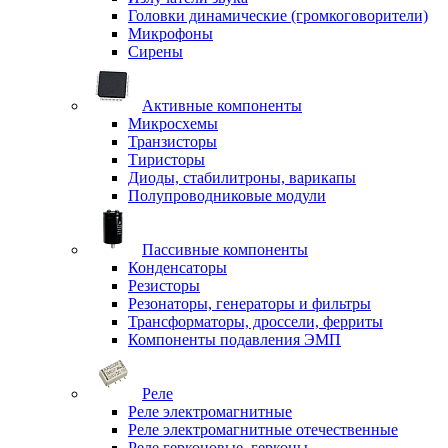
Головки динамические (громкоговорители)
Микрофоны
Сирены
Активные компоненты
Микросхемы
Транзисторы
Тиристоры
Диоды, стабилитроны, варикапы
Полупроводниковые модули
Пассивные компоненты
Конденсаторы
Резисторы
Резонаторы, генераторы и фильтры
Трансформаторы, дроссели, ферриты
Компоненты подавления ЭМП
Реле
Реле электромагнитные
Реле электромагнитные отечественные
Реле герконовые, герконы