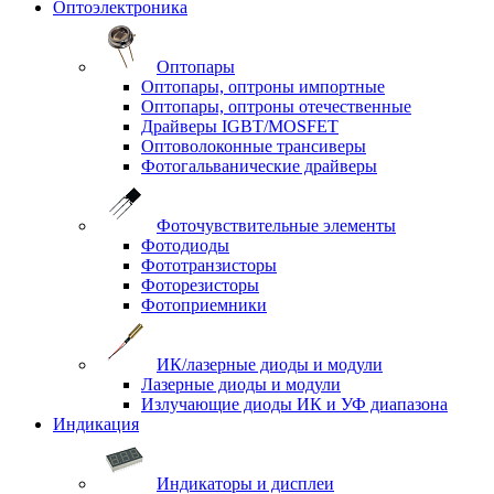
Оптоэлектроника
Оптопары
Оптопары, оптроны импортные
Оптопары, оптроны отечественные
Драйверы IGBT/MOSFET
Оптоволоконные трансиверы
Фотогальванические драйверы
Фоточувствительные элементы
Фотодиоды
Фототранзисторы
Фоторезисторы
Фотоприемники
ИК/лазерные диоды и модули
Лазерные диоды и модули
Излучающие диоды ИК и УФ диапазона
Индикация
Индикаторы и дисплеи