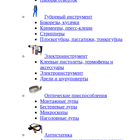
Губцевый инструмент
Бокорезы, кусачки
Кримперы, пресс-клещи
Стрипперы
Плоскогубцы, пассатижи, тонкогубцы
Электроинструмент
Клеевые пистолеты, термофены и
аксессуары
Электроинструмент
Дрели и шуруповерты
Оптические приспособления
Монтажные лупы
Бестеневые лупы
Микроскопы
Наголовные лупы
Антистатика