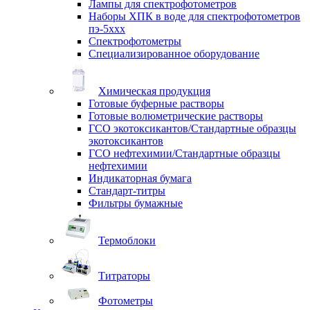
Лампы для спектрофотометров
Наборы ХПК в воде для спектрофотометров
пэ-5ххх
Спектрофотометры
Специализированное оборудование
Химическая продукция
Готовые буферные растворы
Готовые волюметрические растворы
ГСО экотоксикантов/Стандартные образцы
экотоксикантов
ГСО нефтехимии/Стандартные образцы
нефтехимии
Индикаторная бумага
Стандарт-титры
Фильтры бумажные
Термоблоки
Титраторы
Фотометры