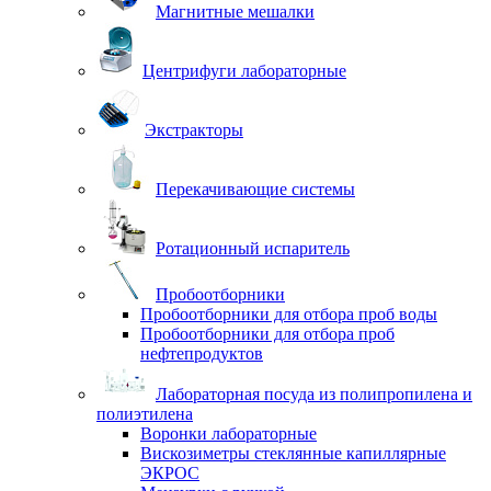
Магнитные мешалки
Центрифуги лабораторные
Экстракторы
Перекачивающие системы
Ротационный испаритель
Пробоотборники
Пробоотборники для отбора проб воды
Пробоотборники для отбора проб
нефтепродуктов
Лабораторная посуда из полипропилена и
полиэтилена
Воронки лабораторные
Вискозиметры стеклянные капиллярные
ЭКРОС