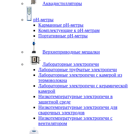
Аквадистилляторы
pH-метры
Карманные pH-метры
Комплектующие к pH-метрам
Портативные pH-метры
Верхнеприводные мешалки
Лабораторные электропечи
Лабораторные трубчатые электропечи
Лабораторные электропечи с камерой из
термоволокна
Лабораторные электропечи с керамической
камерой
Низкотемпературные электропечи в
защитной среде
Низкотемпературные электропечи для
cварочных электродов
Низкотемпературные электропечи с
вентилятором