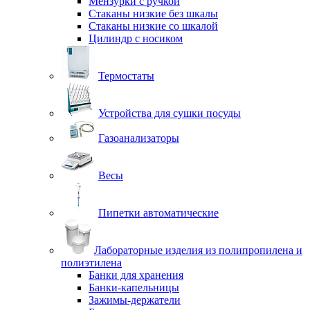
Мензурки с ручкой
Стаканы низкие без шкалы
Стаканы низкие со шкалой
Цилиндр с носиком
Термостаты
Устройства для сушки посуды
Газоанализаторы
Весы
Пипетки автоматические
Лабораторные изделия из полипропилена и
полиэтилена
Банки для хранения
Банки-капельницы
Зажимы-держатели