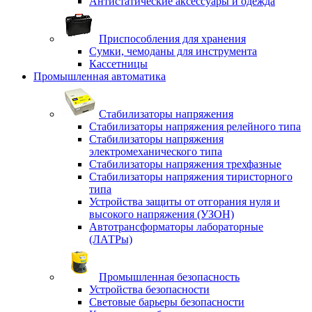
Антистатические аксессуары и одежда
Приспособления для хранения
Сумки, чемоданы для инструмента
Кассетницы
Промышленная автоматика
Стабилизаторы напряжения
Стабилизаторы напряжения релейного типа
Стабилизаторы напряжения
электромеханического типа
Стабилизаторы напряжения трехфазные
Стабилизаторы напряжения тиристорного
типа
Устройства защиты от отгорания нуля и
высокого напряжения (УЗОН)
Автотрансформаторы лабораторные
(ЛАТРы)
Промышленная безопасность
Устройства безопасности
Световые барьеры безопасности