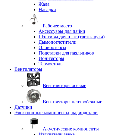
Жала
Насадки
Рабочее место
Аксессуары для пайки
Штативы для плат (третья рука)
Дымопоглотители
Оловоотсосы
Подставки для паяльников
Ионизаторы
Термостолы
Вентиляторы
Вентиляторы осевые
Вентиляторы центробежные
Датчики
Электронные компоненты, радиодетали
Акустические компоненты
Излучатели звука