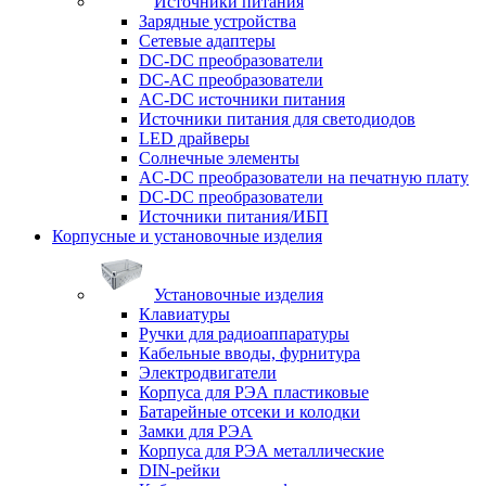
Источники питания
Зарядные устройства
Сетевые адаптеры
DC-DC преобразователи
DC-AC преобразователи
AC-DC источники питания
Источники питания для светодиодов
LED драйверы
Солнечные элементы
AC-DC преобразователи на печатную плату
DC-DC преобразователи
Источники питания/ИБП
Корпусные и установочные изделия
Установочные изделия
Клавиатуры
Ручки для радиоаппаратуры
Кабельные вводы, фурнитура
Электродвигатели
Корпуса для РЭА пластиковые
Батарейные отсеки и колодки
Замки для РЭА
Корпуса для РЭА металлические
DIN-рейки