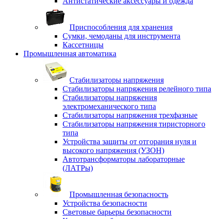
Антистатические аксессуары и одежда
Приспособления для хранения
Сумки, чемоданы для инструмента
Кассетницы
Промышленная автоматика
Стабилизаторы напряжения
Стабилизаторы напряжения релейного типа
Стабилизаторы напряжения
электромеханического типа
Стабилизаторы напряжения трехфазные
Стабилизаторы напряжения тиристорного
типа
Устройства защиты от отгорания нуля и
высокого напряжения (УЗОН)
Автотрансформаторы лабораторные
(ЛАТРы)
Промышленная безопасность
Устройства безопасности
Световые барьеры безопасности