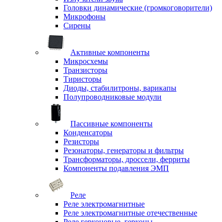
Головки динамические (громкоговорители)
Микрофоны
Сирены
Активные компоненты
Микросхемы
Транзисторы
Тиристоры
Диоды, стабилитроны, варикапы
Полупроводниковые модули
Пассивные компоненты
Конденсаторы
Резисторы
Резонаторы, генераторы и фильтры
Трансформаторы, дроссели, ферриты
Компоненты подавления ЭМП
Реле
Реле электромагнитные
Реле электромагнитные отечественные
Реле герконовые, герконы