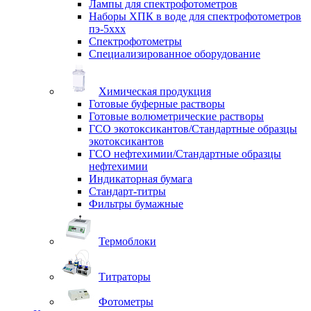
Лампы для спектрофотометров
Наборы ХПК в воде для спектрофотометров
пэ-5ххх
Спектрофотометры
Специализированное оборудование
Химическая продукция
Готовые буферные растворы
Готовые волюметрические растворы
ГСО экотоксикантов/Стандартные образцы
экотоксикантов
ГСО нефтехимии/Стандартные образцы
нефтехимии
Индикаторная бумага
Стандарт-титры
Фильтры бумажные
Термоблоки
Титраторы
Фотометры