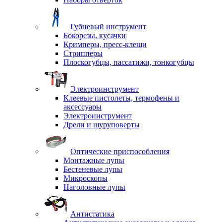
Губцевый инструмент
Бокорезы, кусачки
Кримперы, пресс-клещи
Стрипперы
Плоскогубцы, пассатижи, тонкогубцы
Электроинструмент
Клеевые пистолеты, термофены и
аксессуары
Электроинструмент
Дрели и шуруповерты
Оптические приспособления
Монтажные лупы
Бестеневые лупы
Микроскопы
Наголовные лупы
Антистатика