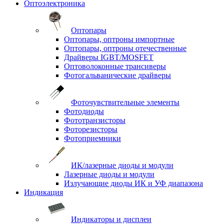
Оптоэлектроника
Оптопары
Оптопары, оптроны импортные
Оптопары, оптроны отечественные
Драйверы IGBT/MOSFET
Оптоволоконные трансиверы
Фотогальванические драйверы
Фоточувствительные элементы
Фотодиоды
Фототранзисторы
Фоторезисторы
Фотоприемники
ИК/лазерные диоды и модули
Лазерные диоды и модули
Излучающие диоды ИК и УФ диапазона
Индикация
Индикаторы и дисплеи