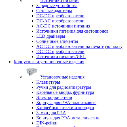
Источники питания
Зарядные устройства
Сетевые адаптеры
DC-DC преобразователи
DC-AC преобразователи
AC-DC источники питания
Источники питания для светодиодов
LED драйверы
Солнечные элементы
AC-DC преобразователи на печатную плату
DC-DC преобразователи
Источники питания/ИБП
Корпусные и установочные изделия
Установочные изделия
Клавиатуры
Ручки для радиоаппаратуры
Кабельные вводы, фурнитура
Электродвигатели
Корпуса для РЭА пластиковые
Батарейные отсеки и колодки
Замки для РЭА
Корпуса для РЭА металлические
DIN-рейки