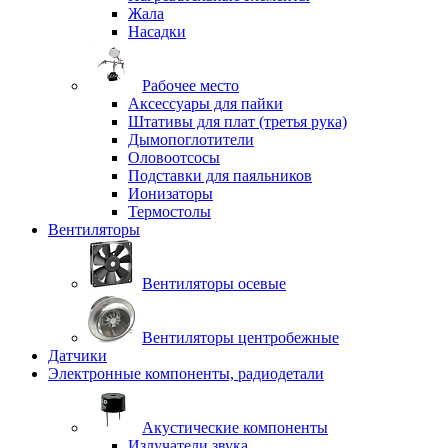
Жала
Насадки
Рабочее место
Аксессуары для пайки
Штативы для плат (третья рука)
Дымопоглотители
Оловоотсосы
Подставки для паяльников
Ионизаторы
Термостолы
Вентиляторы
Вентиляторы осевые
Вентиляторы центробежные
Датчики
Электронные компоненты, радиодетали
Акустические компоненты
Излучатели звука