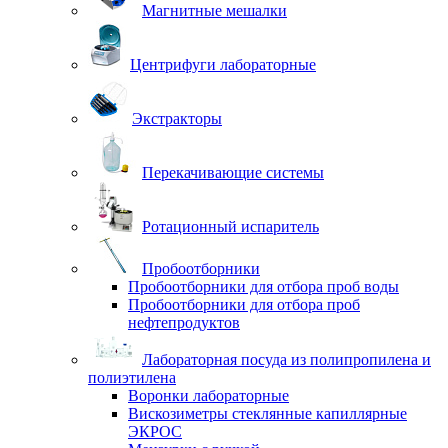
Магнитные мешалки
Центрифуги лабораторные
Экстракторы
Перекачивающие системы
Ротационный испаритель
Пробоотборники
Пробоотборники для отбора проб воды
Пробоотборники для отбора проб
нефтепродуктов
Лабораторная посуда из полипропилена и
полиэтилена
Воронки лабораторные
Вискозиметры стеклянные капиллярные
ЭКРОС