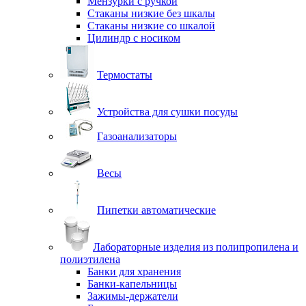
Мензурки с ручкой
Стаканы низкие без шкалы
Стаканы низкие со шкалой
Цилиндр с носиком
Термостаты
Устройства для сушки посуды
Газоанализаторы
Весы
Пипетки автоматические
Лабораторные изделия из полипропилена и
полиэтилена
Банки для хранения
Банки-капельницы
Зажимы-держатели