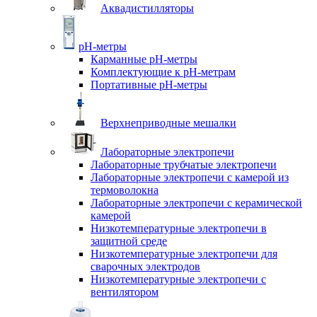
Аквадистилляторы
pH-метры
Карманные pH-метры
Комплектующие к pH-метрам
Портативные pH-метры
Верхнеприводные мешалки
Лабораторные электропечи
Лабораторные трубчатые электропечи
Лабораторные электропечи с камерой из
термоволокна
Лабораторные электропечи с керамической
камерой
Низкотемпературные электропечи в
защитной среде
Низкотемпературные электропечи для
cварочных электродов
Низкотемпературные электропечи с
вентилятором