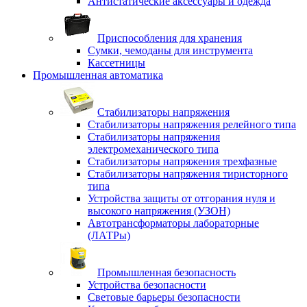
Антистатические аксессуары и одежда
Приспособления для хранения
Сумки, чемоданы для инструмента
Кассетницы
Промышленная автоматика
Стабилизаторы напряжения
Стабилизаторы напряжения релейного типа
Стабилизаторы напряжения
электромеханического типа
Стабилизаторы напряжения трехфазные
Стабилизаторы напряжения тиристорного
типа
Устройства защиты от отгорания нуля и
высокого напряжения (УЗОН)
Автотрансформаторы лабораторные
(ЛАТРы)
Промышленная безопасность
Устройства безопасности
Световые барьеры безопасности