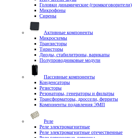
Головки динамические (громкоговорители)
Микрофоны
Сирены
Активные компоненты
Микросхемы
Транзисторы
Тиристоры
Диоды, стабилитроны, варикапы
Полупроводниковые модули
Пассивные компоненты
Конденсаторы
Резисторы
Резонаторы, генераторы и фильтры
Трансформаторы, дроссели, ферриты
Компоненты подавления ЭМП
Реле
Реле электромагнитные
Реле электромагнитные отечественные
Реле герконовые, герконы