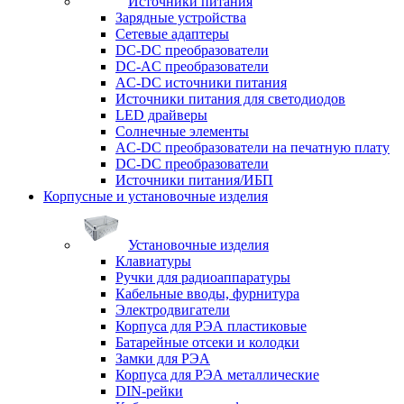
Источники питания
Зарядные устройства
Сетевые адаптеры
DC-DC преобразователи
DC-AC преобразователи
AC-DC источники питания
Источники питания для светодиодов
LED драйверы
Солнечные элементы
AC-DC преобразователи на печатную плату
DC-DC преобразователи
Источники питания/ИБП
Корпусные и установочные изделия
Установочные изделия
Клавиатуры
Ручки для радиоаппаратуры
Кабельные вводы, фурнитура
Электродвигатели
Корпуса для РЭА пластиковые
Батарейные отсеки и колодки
Замки для РЭА
Корпуса для РЭА металлические
DIN-рейки