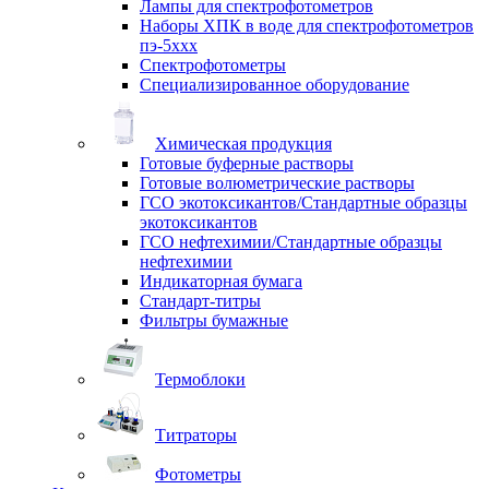
Лампы для спектрофотометров
Наборы ХПК в воде для спектрофотометров
пэ-5ххх
Спектрофотометры
Специализированное оборудование
Химическая продукция
Готовые буферные растворы
Готовые волюметрические растворы
ГСО экотоксикантов/Стандартные образцы
экотоксикантов
ГСО нефтехимии/Стандартные образцы
нефтехимии
Индикаторная бумага
Стандарт-титры
Фильтры бумажные
Термоблоки
Титраторы
Фотометры