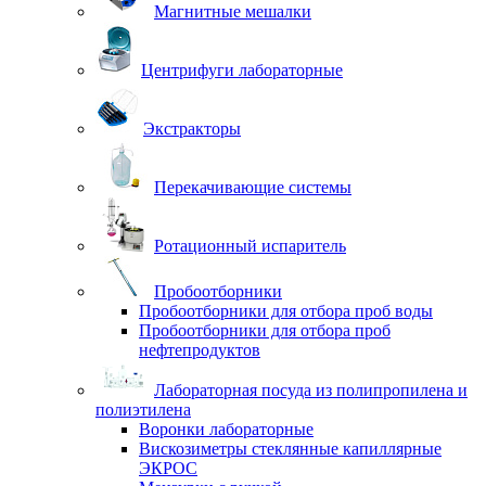
Магнитные мешалки
Центрифуги лабораторные
Экстракторы
Перекачивающие системы
Ротационный испаритель
Пробоотборники
Пробоотборники для отбора проб воды
Пробоотборники для отбора проб
нефтепродуктов
Лабораторная посуда из полипропилена и
полиэтилена
Воронки лабораторные
Вискозиметры стеклянные капиллярные
ЭКРОС