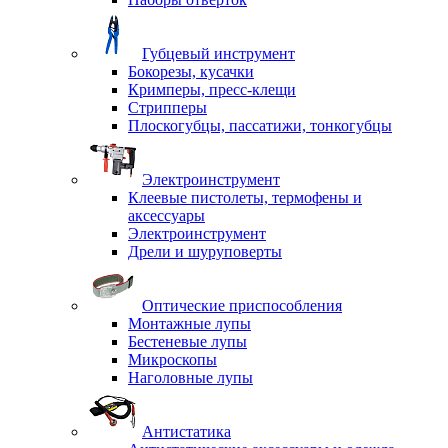
Губцевый инструмент
Бокорезы, кусачки
Кримперы, пресс-клещи
Стрипперы
Плоскогубцы, пассатижи, тонкогубцы
Электроинструмент
Клеевые пистолеты, термофены и
аксессуары
Электроинструмент
Дрели и шуруповерты
Оптические приспособления
Монтажные лупы
Бестеневые лупы
Микроскопы
Наголовные лупы
Антистатика