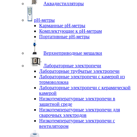
Аквадистилляторы
pH-метры
Карманные pH-метры
Комплектующие к pH-метрам
Портативные pH-метры
Верхнеприводные мешалки
Лабораторные электропечи
Лабораторные трубчатые электропечи
Лабораторные электропечи с камерой из
термоволокна
Лабораторные электропечи с керамической
камерой
Низкотемпературные электропечи в
защитной среде
Низкотемпературные электропечи для
cварочных электродов
Низкотемпературные электропечи с
вентилятором