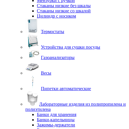
Мензурки с ручкой
Стаканы низкие без шкалы
Стаканы низкие со шкалой
Цилиндр с носиком
Термостаты
Устройства для сушки посуды
Газоанализаторы
Весы
Пипетки автоматические
Лабораторные изделия из полипропилена и
полиэтилена
Банки для хранения
Банки-капельницы
Зажимы-держатели