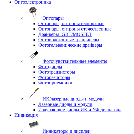
Оптоэлектроника
Оптопары
Оптопары, оптроны импортные
Оптопары, оптроны отечественные
Драйверы IGBT/MOSFET
Оптоволоконные трансиверы
Фотогальванические драйверы
Фоточувствительные элементы
Фотодиоды
Фототранзисторы
Фоторезисторы
Фотоприемники
ИК/лазерные диоды и модули
Лазерные диоды и модули
Излучающие диоды ИК и УФ диапазона
Индикация
Индикаторы и дисплеи