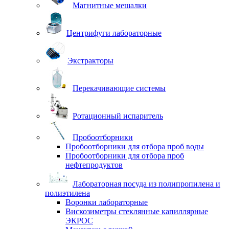
Магнитные мешалки
Центрифуги лабораторные
Экстракторы
Перекачивающие системы
Ротационный испаритель
Пробоотборники
Пробоотборники для отбора проб воды
Пробоотборники для отбора проб
нефтепродуктов
Лабораторная посуда из полипропилена и
полиэтилена
Воронки лабораторные
Вискозиметры стеклянные капиллярные
ЭКРОС