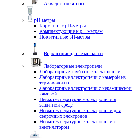
Аквадистилляторы
pH-метры
Карманные pH-метры
Комплектующие к pH-метрам
Портативные pH-метры
Верхнеприводные мешалки
Лабораторные электропечи
Лабораторные трубчатые электропечи
Лабораторные электропечи с камерой из
термоволокна
Лабораторные электропечи с керамической
камерой
Низкотемпературные электропечи в
защитной среде
Низкотемпературные электропечи для
cварочных электродов
Низкотемпературные электропечи с
вентилятором