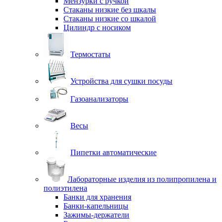
Мензурки с ручкой
Стаканы низкие без шкалы
Стаканы низкие со шкалой
Цилиндр с носиком
Термостаты
Устройства для сушки посуды
Газоанализаторы
Весы
Пипетки автоматические
Лабораторные изделия из полипропилена и
полиэтилена
Банки для хранения
Банки-капельницы
Зажимы-держатели