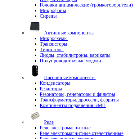
Головки динамические (громкоговорители)
Микрофоны
Сирены
Активные компоненты
Микросхемы
Транзисторы
Тиристоры
Диоды, стабилитроны, варикапы
Полупроводниковые модули
Пассивные компоненты
Конденсаторы
Резисторы
Резонаторы, генераторы и фильтры
Трансформаторы, дроссели, ферриты
Компоненты подавления ЭМП
Реле
Реле электромагнитные
Реле электромагнитные отечественные
Реле герконовые, герконы