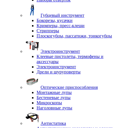
Губцевый инструмент
Бокорезы, кусачки
Кримперы, пресс-клещи
Стрипперы
Плоскогубцы, пассатижи, тонкогубцы
Электроинструмент
Клеевые пистолеты, термофены и
аксессуары
Электроинструмент
Дрели и шуруповерты
Оптические приспособления
Монтажные лупы
Бестеневые лупы
Микроскопы
Наголовные лупы
Антистатика