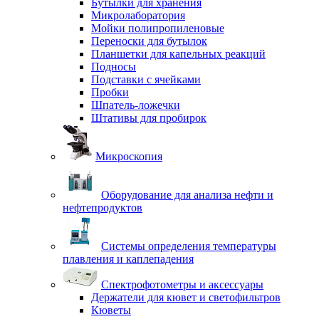
Бутылки для хранения
Микролаборатория
Мойки полипропиленовые
Переноски для бутылок
Планшетки для капельных реакций
Подносы
Подставки с ячейками
Пробки
Шпатель-ложечки
Штативы для пробирок
Микроскопия
Оборудование для анализа нефти и
нефтепродуктов
Системы определения температуры
плавления и каплепадения
Спектрофотометры и аксессуары
Держатели для кювет и светофильтров
Кюветы