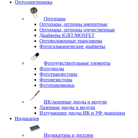
Оптоэлектроника
Оптопары
Оптопары, оптроны импортные
Оптопары, оптроны отечественные
Драйверы IGBT/MOSFET
Оптоволоконные трансиверы
Фотогальванические драйверы
Фоточувствительные элементы
Фотодиоды
Фототранзисторы
Фоторезисторы
Фотоприемники
ИК/лазерные диоды и модули
Лазерные диоды и модули
Излучающие диоды ИК и УФ диапазона
Индикация
Индикаторы и дисплеи