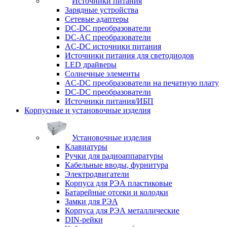
Источники питания
Зарядные устройства
Сетевые адаптеры
DC-DC преобразователи
DC-AC преобразователи
AC-DC источники питания
Источники питания для светодиодов
LED драйверы
Солнечные элементы
AC-DC преобразователи на печатную плату
DC-DC преобразователи
Источники питания/ИБП
Корпусные и установочные изделия
Установочные изделия
Клавиатуры
Ручки для радиоаппаратуры
Кабельные вводы, фурнитура
Электродвигатели
Корпуса для РЭА пластиковые
Батарейные отсеки и колодки
Замки для РЭА
Корпуса для РЭА металлические
DIN-рейки