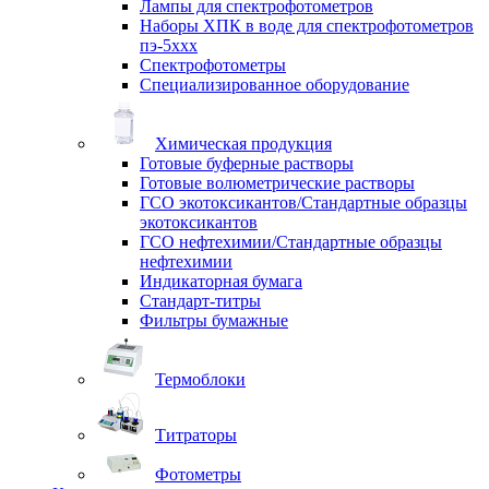
Лампы для спектрофотометров
Наборы ХПК в воде для спектрофотометров
пэ-5ххх
Спектрофотометры
Специализированное оборудование
Химическая продукция
Готовые буферные растворы
Готовые волюметрические растворы
ГСО экотоксикантов/Стандартные образцы
экотоксикантов
ГСО нефтехимии/Стандартные образцы
нефтехимии
Индикаторная бумага
Стандарт-титры
Фильтры бумажные
Термоблоки
Титраторы
Фотометры