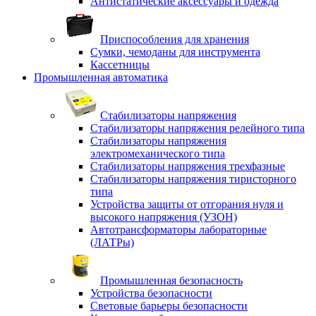
Антистатические аксессуары и одежда
Приспособления для хранения
Сумки, чемоданы для инструмента
Кассетницы
Промышленная автоматика
Стабилизаторы напряжения
Стабилизаторы напряжения релейного типа
Стабилизаторы напряжения
электромеханического типа
Стабилизаторы напряжения трехфазные
Стабилизаторы напряжения тиристорного
типа
Устройства защиты от отгорания нуля и
высокого напряжения (УЗОН)
Автотрансформаторы лабораторные
(ЛАТРы)
Промышленная безопасность
Устройства безопасности
Световые барьеры безопасности