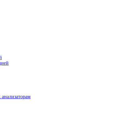
й
цией
 анализаторам