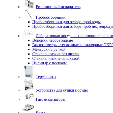
Ротационный испаритель
Пробоотборники
Пробоотборники для отбора проб воды
Пробоотборники для отбора проб нефтепроду
Лабораторная посуда из полипропилена и п
Воронки лабораторные
Вискозиметры стеклянные капиллярные ЭК
Мензурки с ручкой
Стаканы низкие без шкалы
Стаканы низкие со шкалой
Цилиндр с носиком
Термостаты
Устройства для сушки посуды
Газоанализаторы
Весы