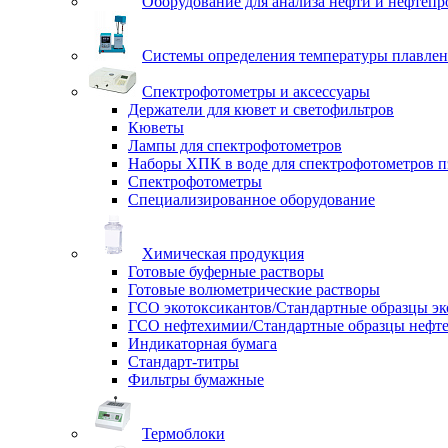
Оборудование для анализа нефти и нефтепр
Системы определения температуры плавлен
Спектрофотометры и аксессуары
Держатели для кювет и светофильтров
Кюветы
Лампы для спектрофотометров
Наборы ХПК в воде для спектрофотометров п
Спектрофотометры
Специализированное оборудование
Химическая продукция
Готовые буферные растворы
Готовые волюметрические растворы
ГСО экотоксикантов/Стандартные образцы эк
ГСО нефтехимии/Стандартные образцы нефт
Индикаторная бумага
Стандарт-титры
Фильтры бумажные
Термоблоки