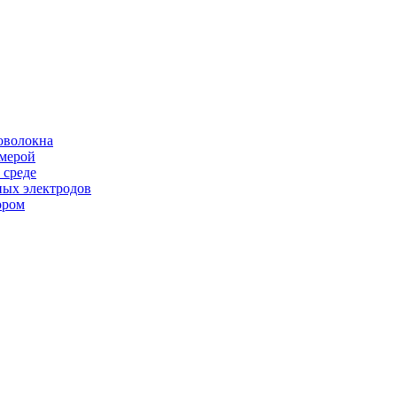
оволокна
амерой
 среде
ных электродов
ором