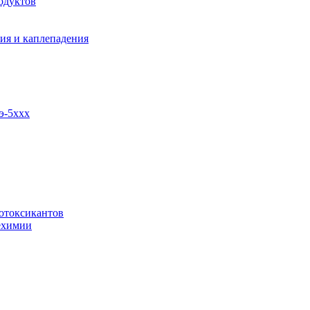
одуктов
ия и каплепадения
э-5ххх
отоксикантов
ехимии