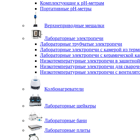
Комплектующие к pH-метрам
Портативные pH-метры
Верхнеприводные мешалки
Лабораторные электропечи
Лабораторные трубчатые электропечи
Лабораторные электропечи с камерой из терм
Лабораторные электропечи с керамической к
Низкотемпературные электропечи в защитной
Низкотемпературные электропечи для cвароч
Низкотемпературные электропечи с вентилят
Колбонагреватели
Лабораторные шейкеры
Лабораторные бани
Лабораторные плиты