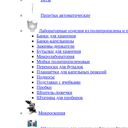
Пипетки автоматические
Лабораторные изделия из полипропилена и 
Банки для хранения
Банки-капельницы
Зажимы-держатели
Бутылки для хранения
Микролаборатория
Мойки полипропиленовые
Переноски для бутылок
Планшетки для капельных реакций
Подносы
Подставки с ячейками
Пробки
Шпатель-ложечки
Штативы для пробирок
Микроскопия