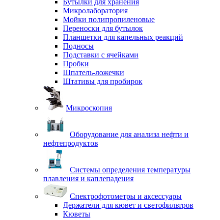
Бутылки для хранения
Микролаборатория
Мойки полипропиленовые
Переноски для бутылок
Планшетки для капельных реакций
Подносы
Подставки с ячейками
Пробки
Шпатель-ложечки
Штативы для пробирок
Микроскопия
Оборудование для анализа нефти и
нефтепродуктов
Системы определения температуры
плавления и каплепадения
Спектрофотометры и аксессуары
Держатели для кювет и светофильтров
Кюветы