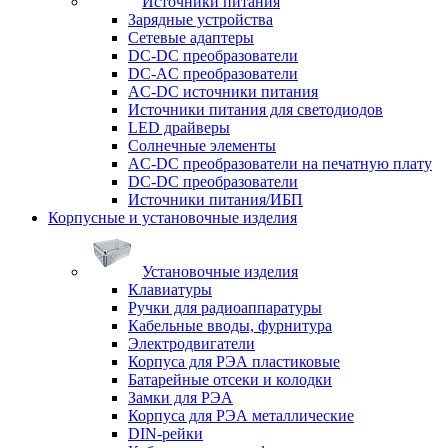
Источники питания
Зарядные устройства
Сетевые адаптеры
DC-DC преобразователи
DC-AC преобразователи
AC-DC источники питания
Источники питания для светодиодов
LED драйверы
Солнечные элементы
AC-DC преобразователи на печатную плату
DC-DC преобразователи
Источники питания/ИБП
Корпусные и установочные изделия
Установочные изделия
Клавиатуры
Ручки для радиоаппаратуры
Кабельные вводы, фурнитура
Электродвигатели
Корпуса для РЭА пластиковые
Батарейные отсеки и колодки
Замки для РЭА
Корпуса для РЭА металлические
DIN-рейки