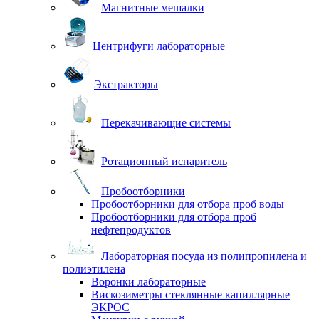
Магнитные мешалки
Центрифуги лабораторные
Экстракторы
Перекачивающие системы
Ротационный испаритель
Пробоотборники
Пробоотборники для отбора проб воды
Пробоотборники для отбора проб
нефтепродуктов
Лабораторная посуда из полипропилена и
полиэтилена
Воронки лабораторные
Вискозиметры стеклянные капиллярные
ЭКРОС