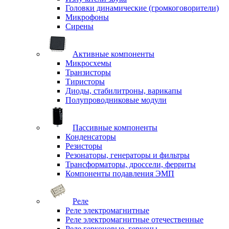
Головки динамические (громкоговорители)
Микрофоны
Сирены
Активные компоненты
Микросхемы
Транзисторы
Тиристоры
Диоды, стабилитроны, варикапы
Полупроводниковые модули
Пассивные компоненты
Конденсаторы
Резисторы
Резонаторы, генераторы и фильтры
Трансформаторы, дроссели, ферриты
Компоненты подавления ЭМП
Реле
Реле электромагнитные
Реле электромагнитные отечественные
Реле герконовые, герконы