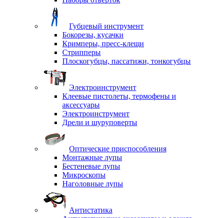
Губцевый инструмент
Бокорезы, кусачки
Кримперы, пресс-клещи
Стрипперы
Плоскогубцы, пассатижи, тонкогубцы
Электроинструмент
Клеевые пистолеты, термофены и
аксессуары
Электроинструмент
Дрели и шуруповерты
Оптические приспособления
Монтажные лупы
Бестеневые лупы
Микроскопы
Наголовные лупы
Антистатика