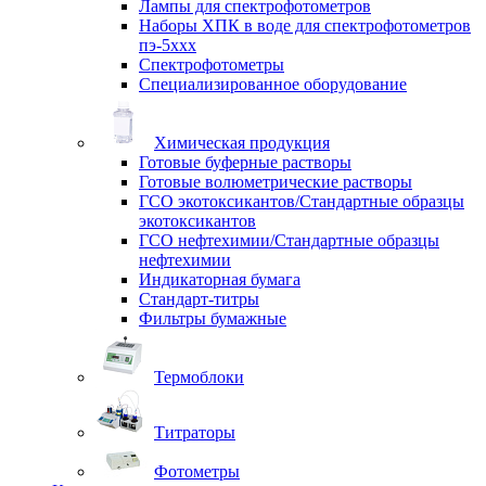
Лампы для спектрофотометров
Наборы ХПК в воде для спектрофотометров
пэ-5ххх
Спектрофотометры
Специализированное оборудование
Химическая продукция
Готовые буферные растворы
Готовые волюметрические растворы
ГСО экотоксикантов/Стандартные образцы
экотоксикантов
ГСО нефтехимии/Стандартные образцы
нефтехимии
Индикаторная бумага
Стандарт-титры
Фильтры бумажные
Термоблоки
Титраторы
Фотометры