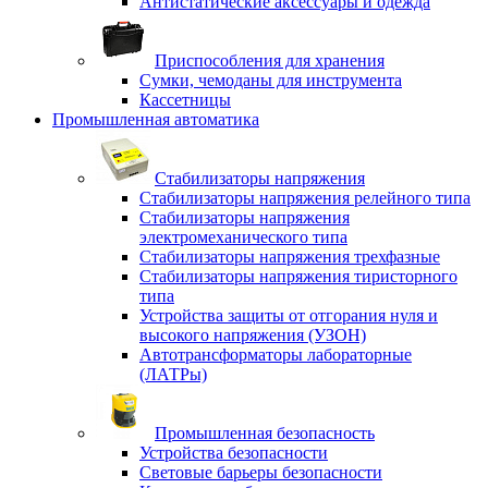
Антистатические аксессуары и одежда
Приспособления для хранения
Сумки, чемоданы для инструмента
Кассетницы
Промышленная автоматика
Стабилизаторы напряжения
Стабилизаторы напряжения релейного типа
Стабилизаторы напряжения
электромеханического типа
Стабилизаторы напряжения трехфазные
Стабилизаторы напряжения тиристорного
типа
Устройства защиты от отгорания нуля и
высокого напряжения (УЗОН)
Автотрансформаторы лабораторные
(ЛАТРы)
Промышленная безопасность
Устройства безопасности
Световые барьеры безопасности