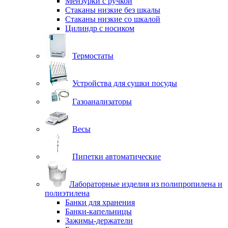
Мензурки с ручкой
Стаканы низкие без шкалы
Стаканы низкие со шкалой
Цилиндр с носиком
Термостаты
Устройства для сушки посуды
Газоанализаторы
Весы
Пипетки автоматические
Лабораторные изделия из полипропилена и
полиэтилена
Банки для хранения
Банки-капельницы
Зажимы-держатели