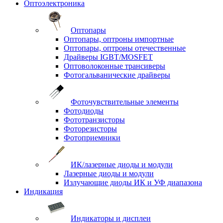
Оптоэлектроника
Оптопары
Оптопары, оптроны импортные
Оптопары, оптроны отечественные
Драйверы IGBT/MOSFET
Оптоволоконные трансиверы
Фотогальванические драйверы
Фоточувствительные элементы
Фотодиоды
Фототранзисторы
Фоторезисторы
Фотоприемники
ИК/лазерные диоды и модули
Лазерные диоды и модули
Излучающие диоды ИК и УФ диапазона
Индикация
Индикаторы и дисплеи