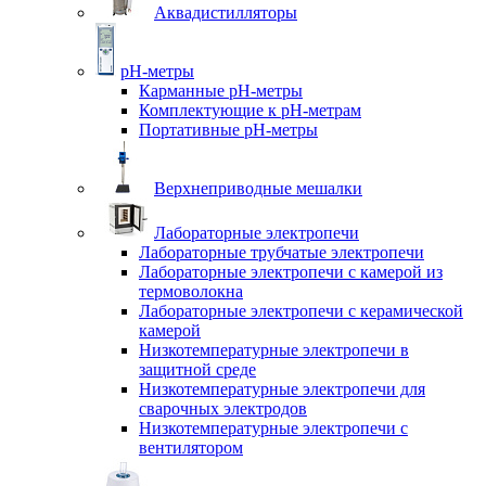
Аквадистилляторы
pH-метры
Карманные pH-метры
Комплектующие к pH-метрам
Портативные pH-метры
Верхнеприводные мешалки
Лабораторные электропечи
Лабораторные трубчатые электропечи
Лабораторные электропечи с камерой из
термоволокна
Лабораторные электропечи с керамической
камерой
Низкотемпературные электропечи в
защитной среде
Низкотемпературные электропечи для
cварочных электродов
Низкотемпературные электропечи с
вентилятором