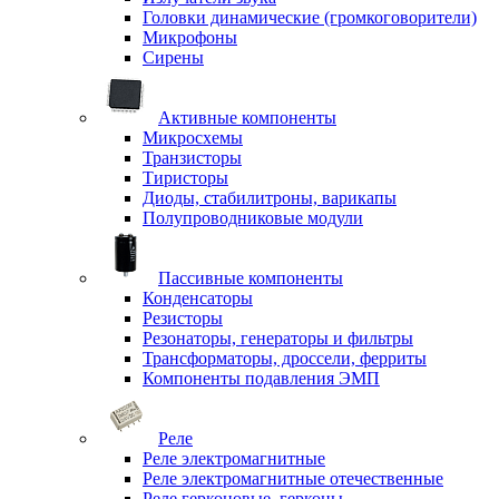
Головки динамические (громкоговорители)
Микрофоны
Сирены
Активные компоненты
Микросхемы
Транзисторы
Тиристоры
Диоды, стабилитроны, варикапы
Полупроводниковые модули
Пассивные компоненты
Конденсаторы
Резисторы
Резонаторы, генераторы и фильтры
Трансформаторы, дроссели, ферриты
Компоненты подавления ЭМП
Реле
Реле электромагнитные
Реле электромагнитные отечественные
Реле герконовые, герконы