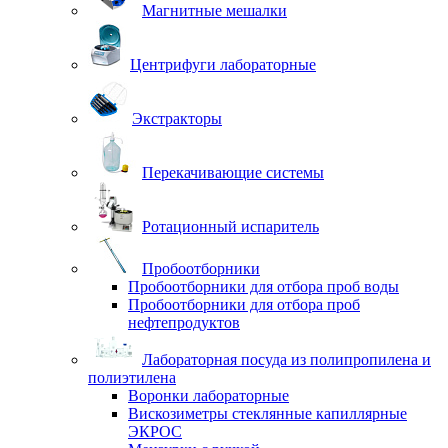
Магнитные мешалки
Центрифуги лабораторные
Экстракторы
Перекачивающие системы
Ротационный испаритель
Пробоотборники
Пробоотборники для отбора проб воды
Пробоотборники для отбора проб
нефтепродуктов
Лабораторная посуда из полипропилена и
полиэтилена
Воронки лабораторные
Вискозиметры стеклянные капиллярные
ЭКРОС