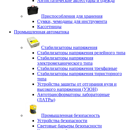
Антистатические аксессуары и одежда
Приспособления для хранения
Сумки, чемоданы для инструмента
Кассетницы
Промышленная автоматика
Стабилизаторы напряжения
Стабилизаторы напряжения релейного типа
Стабилизаторы напряжения
электромеханического типа
Стабилизаторы напряжения трехфазные
Стабилизаторы напряжения тиристорного
типа
Устройства защиты от отгорания нуля и
высокого напряжения (УЗОН)
Автотрансформаторы лабораторные
(ЛАТРы)
Промышленная безопасность
Устройства безопасности
Световые барьеры безопасности