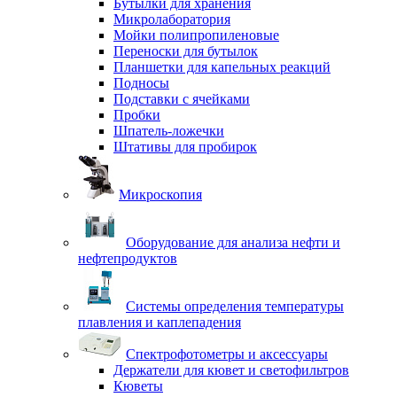
Бутылки для хранения
Микролаборатория
Мойки полипропиленовые
Переноски для бутылок
Планшетки для капельных реакций
Подносы
Подставки с ячейками
Пробки
Шпатель-ложечки
Штативы для пробирок
Микроскопия
Оборудование для анализа нефти и
нефтепродуктов
Системы определения температуры
плавления и каплепадения
Спектрофотометры и аксессуары
Держатели для кювет и светофильтров
Кюветы