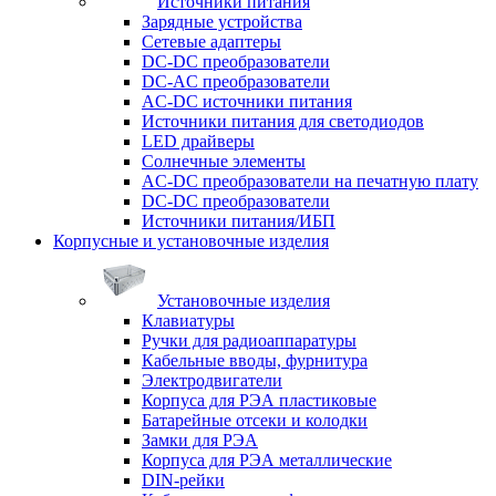
Источники питания
Зарядные устройства
Сетевые адаптеры
DC-DC преобразователи
DC-AC преобразователи
AC-DC источники питания
Источники питания для светодиодов
LED драйверы
Солнечные элементы
AC-DC преобразователи на печатную плату
DC-DC преобразователи
Источники питания/ИБП
Корпусные и установочные изделия
Установочные изделия
Клавиатуры
Ручки для радиоаппаратуры
Кабельные вводы, фурнитура
Электродвигатели
Корпуса для РЭА пластиковые
Батарейные отсеки и колодки
Замки для РЭА
Корпуса для РЭА металлические
DIN-рейки