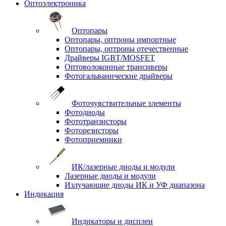
Оптоэлектроника
Оптопары
Оптопары, оптроны импортные
Оптопары, оптроны отечественные
Драйверы IGBT/MOSFET
Оптоволоконные трансиверы
Фотогальванические драйверы
Фоточувствительные элементы
Фотодиоды
Фототранзисторы
Фоторезисторы
Фотоприемники
ИК/лазерные диоды и модули
Лазерные диоды и модули
Излучающие диоды ИК и УФ диапазона
Индикация
Индикаторы и дисплеи