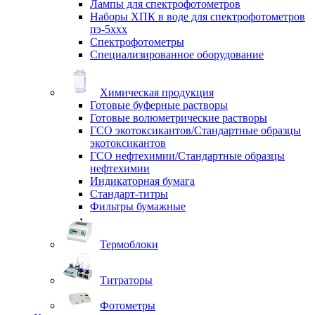
Лампы для спектрофотометров
Наборы ХПК в воде для спектрофотометров
пэ-5ххх
Спектрофотометры
Специализированное оборудование
Химическая продукция
Готовые буферные растворы
Готовые волюметрические растворы
ГСО экотоксикантов/Стандартные образцы
экотоксикантов
ГСО нефтехимии/Стандартные образцы
нефтехимии
Индикаторная бумага
Стандарт-титры
Фильтры бумажные
Термоблоки
Титраторы
Фотометры