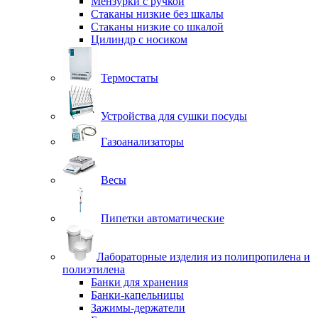
Мензурки с ручкой
Стаканы низкие без шкалы
Стаканы низкие со шкалой
Цилиндр с носиком
Термостаты
Устройства для сушки посуды
Газоанализаторы
Весы
Пипетки автоматические
Лабораторные изделия из полипропилена и
полиэтилена
Банки для хранения
Банки-капельницы
Зажимы-держатели