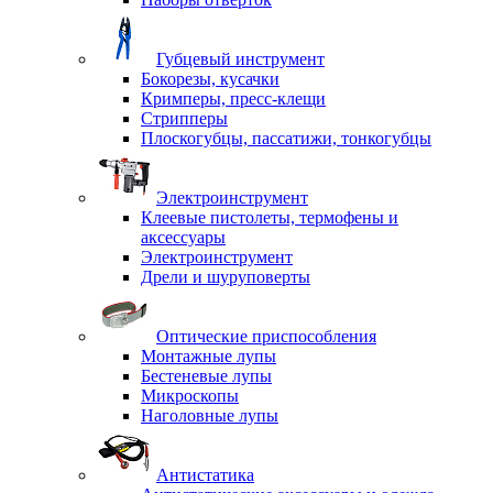
Губцевый инструмент
Бокорезы, кусачки
Кримперы, пресс-клещи
Стрипперы
Плоскогубцы, пассатижи, тонкогубцы
Электроинструмент
Клеевые пистолеты, термофены и
аксессуары
Электроинструмент
Дрели и шуруповерты
Оптические приспособления
Монтажные лупы
Бестеневые лупы
Микроскопы
Наголовные лупы
Антистатика