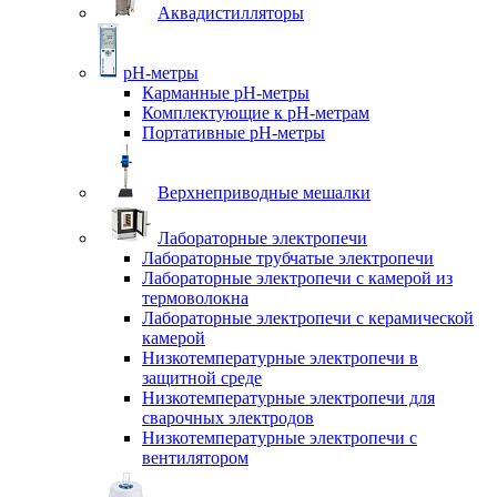
Аквадистилляторы
pH-метры
Карманные pH-метры
Комплектующие к pH-метрам
Портативные pH-метры
Верхнеприводные мешалки
Лабораторные электропечи
Лабораторные трубчатые электропечи
Лабораторные электропечи с камерой из
термоволокна
Лабораторные электропечи с керамической
камерой
Низкотемпературные электропечи в
защитной среде
Низкотемпературные электропечи для
cварочных электродов
Низкотемпературные электропечи с
вентилятором