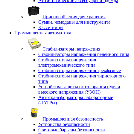
Антистатические аксессуары и одежда
Приспособления для хранения
Сумки, чемоданы для инструмента
Кассетницы
Промышленная автоматика
Стабилизаторы напряжения
Стабилизаторы напряжения релейного типа
Стабилизаторы напряжения
электромеханического типа
Стабилизаторы напряжения трехфазные
Стабилизаторы напряжения тиристорного
типа
Устройства защиты от отгорания нуля и
высокого напряжения (УЗОН)
Автотрансформаторы лабораторные
(ЛАТРы)
Промышленная безопасность
Устройства безопасности
Световые барьеры безопасности