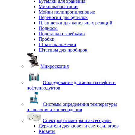
Бутылки для хранения
Микролаборатория
Мойки полипропиленовые
Переноски для бутылок
Планшетки для капельных реакций
Подносы
Подставки с ячейками
Пробки
Шпатель-ложечки
Штативы для пробирок
Микроскопия
Оборудование для анализа нефти и
нефтепродуктов
Системы определения температуры
плавления и каплепадения
Спектрофотометры и аксессуары
Держатели для кювет и светофильтров
Кюветы