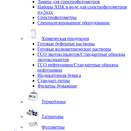
Лампы для спектрофотометров
Наборы ХПК в воде для спектрофотометров
пэ-5ххх
Спектрофотометры
Специализированное оборудование
Химическая продукция
Готовые буферные растворы
Готовые волюметрические растворы
ГСО экотоксикантов/Стандартные образцы
экотоксикантов
ГСО нефтехимии/Стандартные образцы
нефтехимии
Индикаторная бумага
Стандарт-титры
Фильтры бумажные
Термоблоки
Титраторы
Фотометры