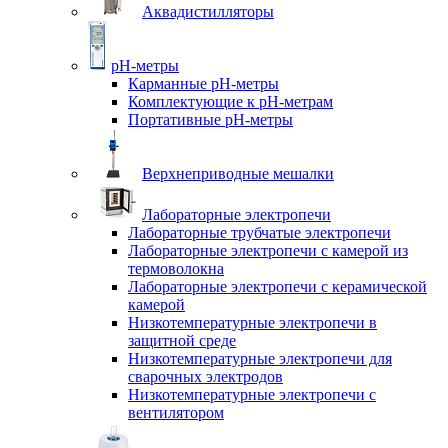
Аквадистилляторы
pH-метры
Карманные pH-метры
Комплектующие к pH-метрам
Портативные pH-метры
Верхнеприводные мешалки
Лабораторные электропечи
Лабораторные трубчатые электропечи
Лабораторные электропечи с камерой из
термоволокна
Лабораторные электропечи с керамической
камерой
Низкотемпературные электропечи в
защитной среде
Низкотемпературные электропечи для
cварочных электродов
Низкотемпературные электропечи с
вентилятором