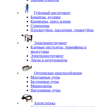
Губцевый инструмент
Бокорезы, кусачки
Кримперы, пресс-клещи
Стрипперы
Плоскогубцы, пассатижи, тонкогубцы
Электроинструмент
Клеевые пистолеты, термофены и
аксессуары
Электроинструмент
Дрели и шуруповерты
Оптические приспособления
Монтажные лупы
Бестеневые лупы
Микроскопы
Наголовные лупы
Антистатика