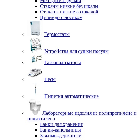
Мензурки с ручкой
Стаканы низкие без шкалы
Стаканы низкие со шкалой
Цилиндр с носиком
Термостаты
Устройства для сушки посуды
Газоанализаторы
Весы
Пипетки автоматические
Лабораторные изделия из полипропилена и
полиэтилена
Банки для хранения
Банки-капельницы
Зажимы-держатели