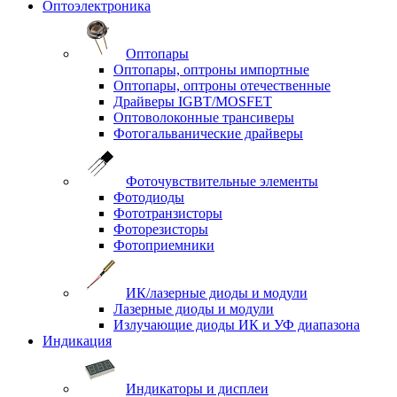
Оптоэлектроника
Оптопары
Оптопары, оптроны импортные
Оптопары, оптроны отечественные
Драйверы IGBT/MOSFET
Оптоволоконные трансиверы
Фотогальванические драйверы
Фоточувствительные элементы
Фотодиоды
Фототранзисторы
Фоторезисторы
Фотоприемники
ИК/лазерные диоды и модули
Лазерные диоды и модули
Излучающие диоды ИК и УФ диапазона
Индикация
Индикаторы и дисплеи