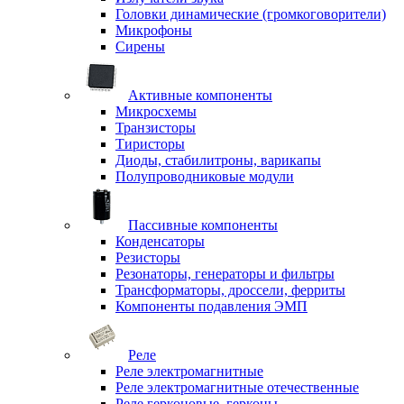
Головки динамические (громкоговорители)
Микрофоны
Сирены
Активные компоненты
Микросхемы
Транзисторы
Тиристоры
Диоды, стабилитроны, варикапы
Полупроводниковые модули
Пассивные компоненты
Конденсаторы
Резисторы
Резонаторы, генераторы и фильтры
Трансформаторы, дроссели, ферриты
Компоненты подавления ЭМП
Реле
Реле электромагнитные
Реле электромагнитные отечественные
Реле герконовые, герконы