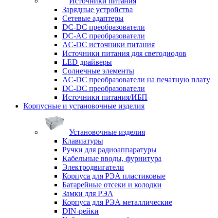
Источники питания
Зарядные устройства
Сетевые адаптеры
DC-DC преобразователи
DC-AC преобразователи
AC-DC источники питания
Источники питания для светодиодов
LED драйверы
Солнечные элементы
AC-DC преобразователи на печатную плату
DC-DC преобразователи
Источники питания/ИБП
Корпусные и установочные изделия
Установочные изделия
Клавиатуры
Ручки для радиоаппаратуры
Кабельные вводы, фурнитура
Электродвигатели
Корпуса для РЭА пластиковые
Батарейные отсеки и колодки
Замки для РЭА
Корпуса для РЭА металлические
DIN-рейки