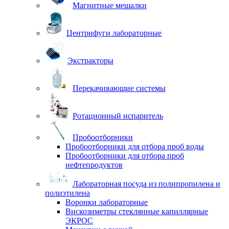
Магнитные мешалки
Центрифуги лабораторные
Экстракторы
Перекачивающие системы
Ротационный испаритель
Пробоотборники
Пробоотборники для отбора проб воды
Пробоотборники для отбора проб
нефтепродуктов
Лабораторная посуда из полипропилена и
полиэтилена
Воронки лабораторные
Вискозиметры стеклянные капиллярные
ЭКРОС