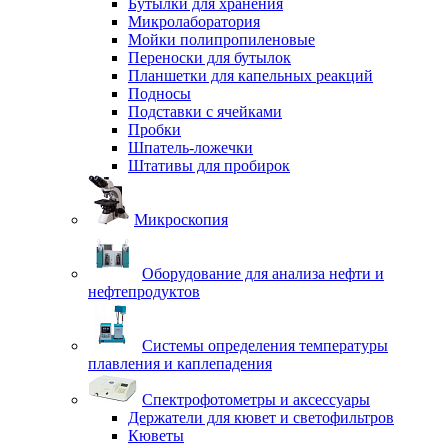
Бутылки для хранения
Микролаборатория
Мойки полипропиленовые
Переноски для бутылок
Планшетки для капельных реакций
Подносы
Подставки с ячейками
Пробки
Шпатель-ложечки
Штативы для пробирок
Микроскопия
Оборудование для анализа нефти и
нефтепродуктов
Системы определения температуры
плавления и каплепадения
Спектрофотометры и аксессуары
Держатели для кювет и светофильтров
Кюветы