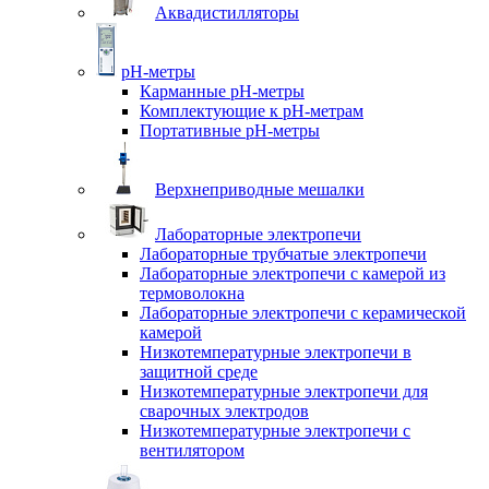
Аквадистилляторы
pH-метры
Карманные pH-метры
Комплектующие к pH-метрам
Портативные pH-метры
Верхнеприводные мешалки
Лабораторные электропечи
Лабораторные трубчатые электропечи
Лабораторные электропечи с камерой из
термоволокна
Лабораторные электропечи с керамической
камерой
Низкотемпературные электропечи в
защитной среде
Низкотемпературные электропечи для
cварочных электродов
Низкотемпературные электропечи с
вентилятором