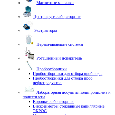
Магнитные мешалки
Центрифуги лабораторные
Экстракторы
Перекачивающие системы
Ротационный испаритель
Пробоотборники
Пробоотборники для отбора проб воды
Пробоотборники для отбора проб
нефтепродуктов
Лабораторная посуда из полипропилена и
полиэтилена
Воронки лабораторные
Вискозиметры стеклянные капиллярные
ЭКРОС