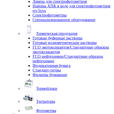
Лампы для спектрофотометров
Наборы ХПК в воде для спектрофотометров
пэ-5ххх
Спектрофотометры
Специализированное оборудование
Химическая продукция
Готовые буферные растворы
Готовые волюметрические растворы
ГСО экотоксикантов/Стандартные образцы
экотоксикантов
ГСО нефтехимии/Стандартные образцы
нефтехимии
Индикаторная бумага
Стандарт-титры
Фильтры бумажные
Термоблоки
Титраторы
Фотометры