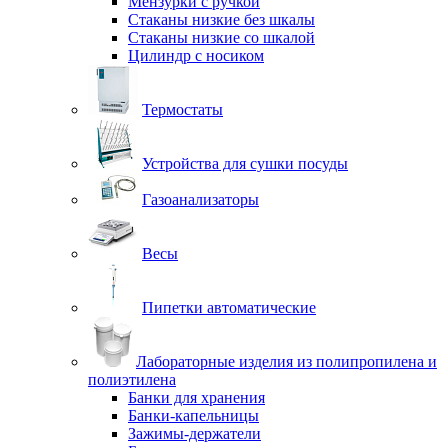
Мензурки с ручкой
Стаканы низкие без шкалы
Стаканы низкие со шкалой
Цилиндр с носиком
Термостаты
Устройства для сушки посуды
Газоанализаторы
Весы
Пипетки автоматические
Лабораторные изделия из полипропилена и
полиэтилена
Банки для хранения
Банки-капельницы
Зажимы-держатели