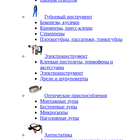
Губцевый инструмент
Бокорезы, кусачки
Кримперы, пресс-клещи
Стрипперы
Плоскогубцы, пассатижи, тонкогубцы
Электроинструмент
Клеевые пистолеты, термофены и
аксессуары
Электроинструмент
Дрели и шуруповерты
Оптические приспособления
Монтажные лупы
Бестеневые лупы
Микроскопы
Наголовные лупы
Антистатика