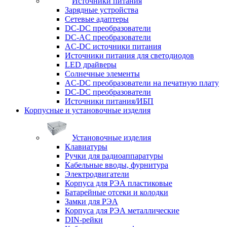
Источники питания
Зарядные устройства
Сетевые адаптеры
DC-DC преобразователи
DC-AC преобразователи
AC-DC источники питания
Источники питания для светодиодов
LED драйверы
Солнечные элементы
AC-DC преобразователи на печатную плату
DC-DC преобразователи
Источники питания/ИБП
Корпусные и установочные изделия
Установочные изделия
Клавиатуры
Ручки для радиоаппаратуры
Кабельные вводы, фурнитура
Электродвигатели
Корпуса для РЭА пластиковые
Батарейные отсеки и колодки
Замки для РЭА
Корпуса для РЭА металлические
DIN-рейки