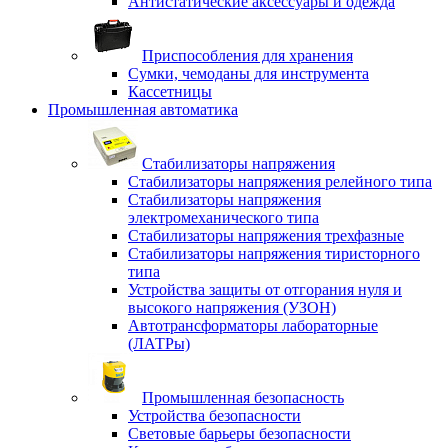
Антистатические аксессуары и одежда
Приспособления для хранения
Сумки, чемоданы для инструмента
Кассетницы
Промышленная автоматика
Стабилизаторы напряжения
Стабилизаторы напряжения релейного типа
Стабилизаторы напряжения
электромеханического типа
Стабилизаторы напряжения трехфазные
Стабилизаторы напряжения тиристорного
типа
Устройства защиты от отгорания нуля и
высокого напряжения (УЗОН)
Автотрансформаторы лабораторные
(ЛАТРы)
Промышленная безопасность
Устройства безопасности
Световые барьеры безопасности