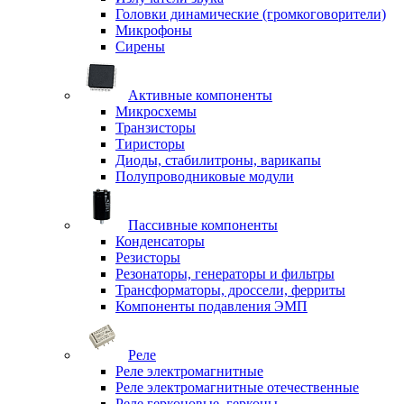
Головки динамические (громкоговорители)
Микрофоны
Сирены
Активные компоненты
Микросхемы
Транзисторы
Тиристоры
Диоды, стабилитроны, варикапы
Полупроводниковые модули
Пассивные компоненты
Конденсаторы
Резисторы
Резонаторы, генераторы и фильтры
Трансформаторы, дроссели, ферриты
Компоненты подавления ЭМП
Реле
Реле электромагнитные
Реле электромагнитные отечественные
Реле герконовые, герконы