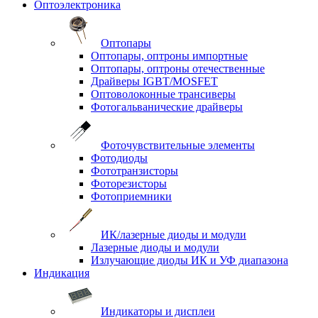
Оптоэлектроника
Оптопары
Оптопары, оптроны импортные
Оптопары, оптроны отечественные
Драйверы IGBT/MOSFET
Оптоволоконные трансиверы
Фотогальванические драйверы
Фоточувствительные элементы
Фотодиоды
Фототранзисторы
Фоторезисторы
Фотоприемники
ИК/лазерные диоды и модули
Лазерные диоды и модули
Излучающие диоды ИК и УФ диапазона
Индикация
Индикаторы и дисплеи