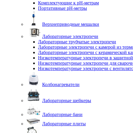
Комплектующие к pH-метрам
Портативные pH-метры
Верхнеприводные мешалки
Лабораторные электропечи
Лабораторные трубчатые электропечи
Лабораторные электропечи с камерой из терм
Лабораторные электропечи с керамической к
Низкотемпературные электропечи в защитной
Низкотемпературные электропечи для cвароч
Низкотемпературные электропечи с вентилят
Колбонагреватели
Лабораторные шейкеры
Лабораторные бани
Лабораторные плиты