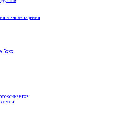
одуктов
ия и каплепадения
э-5ххх
отоксикантов
ехимии