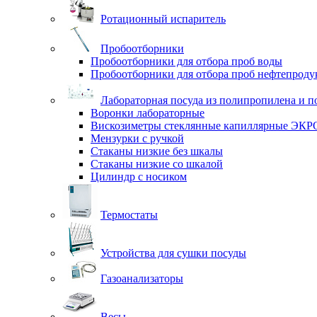
Ротационный испаритель
Пробоотборники
Пробоотборники для отбора проб воды
Пробоотборники для отбора проб нефтепроду
Лабораторная посуда из полипропилена и п
Воронки лабораторные
Вискозиметры стеклянные капиллярные ЭК
Мензурки с ручкой
Стаканы низкие без шкалы
Стаканы низкие со шкалой
Цилиндр с носиком
Термостаты
Устройства для сушки посуды
Газоанализаторы
Весы