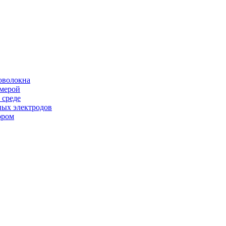
оволокна
амерой
 среде
ных электродов
ором