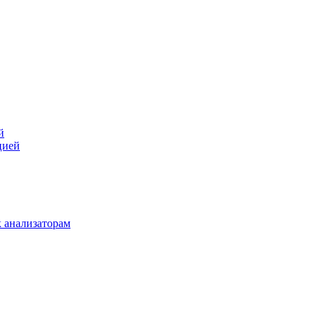
й
цией
 анализаторам