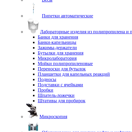
Пипетки автоматические
Лабораторные изделия из полипропилена и 
Банки для хранения
Банки-капельницы
Зажимы-держатели
Бутылки для хранения
Микролаборатория
Мойки полипропиленовые
Переноски для бутылок
Планшетки для капельных реакций
Подносы
Подставки с ячейками
Пробки
Шпатель-ложечки
Штативы для пробирок
Микроскопия