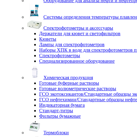
Оборудование для анализа нефти и нефтепр
Системы определения температуры плавлен
Спектрофотометры и аксессуары
Держатели для кювет и светофильтров
Кюветы
Лампы для спектрофотометров
Наборы ХПК в воде для спектрофотометров п
Спектрофотометры
Специализированное оборудование
Химическая продукция
Готовые буферные растворы
Готовые волюметрические растворы
ГСО экотоксикантов/Стандартные образцы эк
ГСО нефтехимии/Стандартные образцы нефт
Индикаторная бумага
Стандарт-титры
Фильтры бумажные
Термоблоки