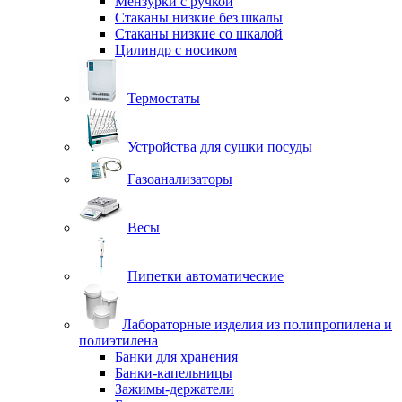
Мензурки с ручкой
Стаканы низкие без шкалы
Стаканы низкие со шкалой
Цилиндр с носиком
Термостаты
Устройства для сушки посуды
Газоанализаторы
Весы
Пипетки автоматические
Лабораторные изделия из полипропилена и
полиэтилена
Банки для хранения
Банки-капельницы
Зажимы-держатели