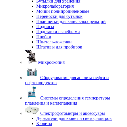
Бутылки для хранения
Микролаборатория
Мойки полипропиленовые
Переноски для бутылок
Планшетки для капельных реакций
Подносы
Подставки с ячейками
Пробки
Шпатель-ложечки
Штативы для пробирок
Микроскопия
Оборудование для анализа нефти и
нефтепродуктов
Системы определения температуры
плавления и каплепадения
Спектрофотометры и аксессуары
Держатели для кювет и светофильтров
Кюветы