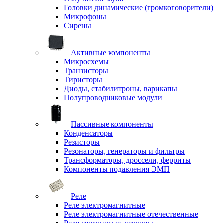
Головки динамические (громкоговорители)
Микрофоны
Сирены
Активные компоненты
Микросхемы
Транзисторы
Тиристоры
Диоды, стабилитроны, варикапы
Полупроводниковые модули
Пассивные компоненты
Конденсаторы
Резисторы
Резонаторы, генераторы и фильтры
Трансформаторы, дроссели, ферриты
Компоненты подавления ЭМП
Реле
Реле электромагнитные
Реле электромагнитные отечественные
Реле герконовые, герконы