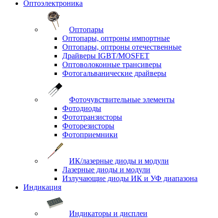
Оптоэлектроника
Оптопары
Оптопары, оптроны импортные
Оптопары, оптроны отечественные
Драйверы IGBT/MOSFET
Оптоволоконные трансиверы
Фотогальванические драйверы
Фоточувствительные элементы
Фотодиоды
Фототранзисторы
Фоторезисторы
Фотоприемники
ИК/лазерные диоды и модули
Лазерные диоды и модули
Излучающие диоды ИК и УФ диапазона
Индикация
Индикаторы и дисплеи