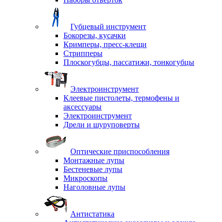
Губцевый инструмент
Бокорезы, кусачки
Кримперы, пресс-клещи
Стрипперы
Плоскогубцы, пассатижи, тонкогубцы
Электроинструмент
Клеевые пистолеты, термофены и
аксессуары
Электроинструмент
Дрели и шуруповерты
Оптические приспособления
Монтажные лупы
Бестеневые лупы
Микроскопы
Наголовные лупы
Антистатика