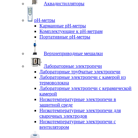
Аквадистилляторы
pH-метры
Карманные pH-метры
Комплектующие к pH-метрам
Портативные pH-метры
Верхнеприводные мешалки
Лабораторные электропечи
Лабораторные трубчатые электропечи
Лабораторные электропечи с камерой из
термоволокна
Лабораторные электропечи с керамической
камерой
Низкотемпературные электропечи в
защитной среде
Низкотемпературные электропечи для
cварочных электродов
Низкотемпературные электропечи с
вентилятором