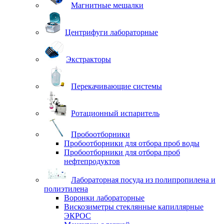
Магнитные мешалки
Центрифуги лабораторные
Экстракторы
Перекачивающие системы
Ротационный испаритель
Пробоотборники
Пробоотборники для отбора проб воды
Пробоотборники для отбора проб
нефтепродуктов
Лабораторная посуда из полипропилена и
полиэтилена
Воронки лабораторные
Вискозиметры стеклянные капиллярные
ЭКРОС