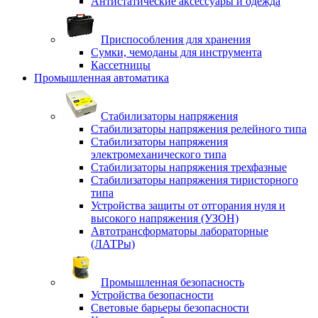
Антистатические аксессуары и одежда
Приспособления для хранения
Сумки, чемоданы для инструмента
Кассетницы
Промышленная автоматика
Стабилизаторы напряжения
Стабилизаторы напряжения релейного типа
Стабилизаторы напряжения
электромеханического типа
Стабилизаторы напряжения трехфазные
Стабилизаторы напряжения тиристорного
типа
Устройства защиты от отгорания нуля и
высокого напряжения (УЗОН)
Автотрансформаторы лабораторные
(ЛАТРы)
Промышленная безопасность
Устройства безопасности
Световые барьеры безопасности