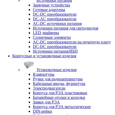
Источники питания
Зарядные устройства
Сетевые адаптеры
DC-DC преобразователи
DC-AC преобразователи
AC-DC источники питания
Источники питания для светодиодов
LED драйверы
Солнечные элементы
AC-DC преобразователи на печатную плату
DC-DC преобразователи
Источники питания/ИБП
Корпусные и установочные изделия
Установочные изделия
Клавиатуры
Ручки для радиоаппаратуры
Кабельные вводы, фурнитура
Электродвигатели
Корпуса для РЭА пластиковые
Батарейные отсеки и колодки
Замки для РЭА
Корпуса для РЭА металлические
DIN-рейки