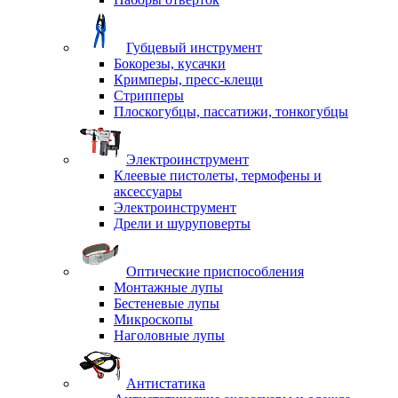
Губцевый инструмент
Бокорезы, кусачки
Кримперы, пресс-клещи
Стрипперы
Плоскогубцы, пассатижи, тонкогубцы
Электроинструмент
Клеевые пистолеты, термофены и
аксессуары
Электроинструмент
Дрели и шуруповерты
Оптические приспособления
Монтажные лупы
Бестеневые лупы
Микроскопы
Наголовные лупы
Антистатика