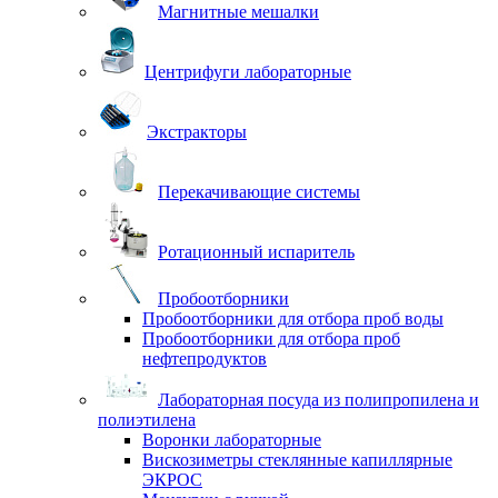
Магнитные мешалки
Центрифуги лабораторные
Экстракторы
Перекачивающие системы
Ротационный испаритель
Пробоотборники
Пробоотборники для отбора проб воды
Пробоотборники для отбора проб
нефтепродуктов
Лабораторная посуда из полипропилена и
полиэтилена
Воронки лабораторные
Вискозиметры стеклянные капиллярные
ЭКРОС