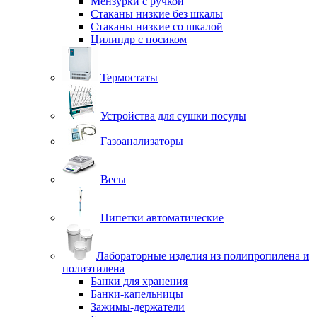
Мензурки с ручкой
Стаканы низкие без шкалы
Стаканы низкие со шкалой
Цилиндр с носиком
Термостаты
Устройства для сушки посуды
Газоанализаторы
Весы
Пипетки автоматические
Лабораторные изделия из полипропилена и
полиэтилена
Банки для хранения
Банки-капельницы
Зажимы-держатели