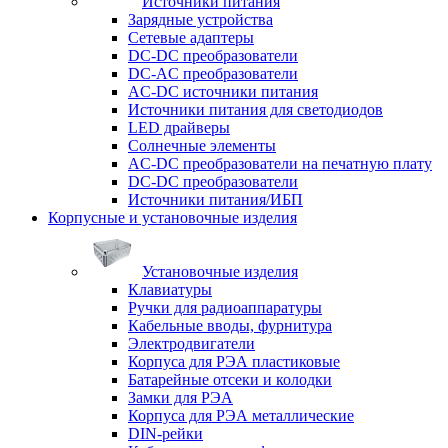
Источники питания
Зарядные устройства
Сетевые адаптеры
DC-DC преобразователи
DC-AC преобразователи
AC-DC источники питания
Источники питания для светодиодов
LED драйверы
Солнечные элементы
AC-DC преобразователи на печатную плату
DC-DC преобразователи
Источники питания/ИБП
Корпусные и установочные изделия
Установочные изделия
Клавиатуры
Ручки для радиоаппаратуры
Кабельные вводы, фурнитура
Электродвигатели
Корпуса для РЭА пластиковые
Батарейные отсеки и колодки
Замки для РЭА
Корпуса для РЭА металлические
DIN-рейки