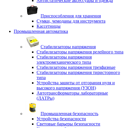
Антистатические аксессуары и одежда
Приспособления для хранения
Сумки, чемоданы для инструмента
Кассетницы
Промышленная автоматика
Стабилизаторы напряжения
Стабилизаторы напряжения релейного типа
Стабилизаторы напряжения
электромеханического типа
Стабилизаторы напряжения трехфазные
Стабилизаторы напряжения тиристорного
типа
Устройства защиты от отгорания нуля и
высокого напряжения (УЗОН)
Автотрансформаторы лабораторные
(ЛАТРы)
Промышленная безопасность
Устройства безопасности
Световые барьеры безопасности