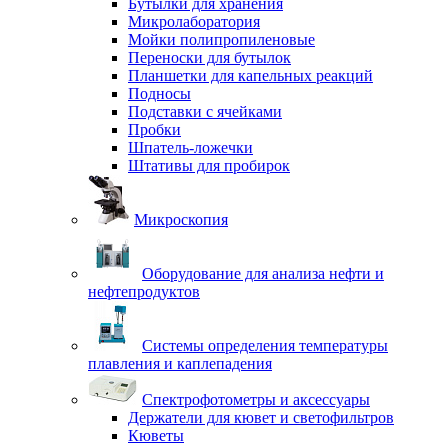
Бутылки для хранения
Микролаборатория
Мойки полипропиленовые
Переноски для бутылок
Планшетки для капельных реакций
Подносы
Подставки с ячейками
Пробки
Шпатель-ложечки
Штативы для пробирок
Микроскопия
Оборудование для анализа нефти и
нефтепродуктов
Системы определения температуры
плавления и каплепадения
Спектрофотометры и аксессуары
Держатели для кювет и светофильтров
Кюветы