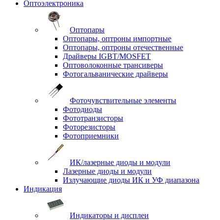
Оптоэлектроника
Оптопары
Оптопары, оптроны импортные
Оптопары, оптроны отечественные
Драйверы IGBT/MOSFET
Оптоволоконные трансиверы
Фотогальванические драйверы
Фоточувствительные элементы
Фотодиоды
Фототранзисторы
Фоторезисторы
Фотоприемники
ИК/лазерные диоды и модули
Лазерные диоды и модули
Излучающие диоды ИК и УФ диапазона
Индикация
Индикаторы и дисплеи