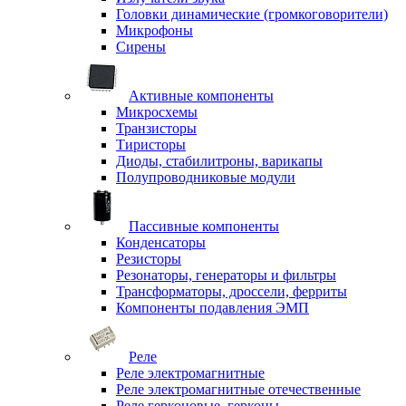
Головки динамические (громкоговорители)
Микрофоны
Сирены
Активные компоненты
Микросхемы
Транзисторы
Тиристоры
Диоды, стабилитроны, варикапы
Полупроводниковые модули
Пассивные компоненты
Конденсаторы
Резисторы
Резонаторы, генераторы и фильтры
Трансформаторы, дроссели, ферриты
Компоненты подавления ЭМП
Реле
Реле электромагнитные
Реле электромагнитные отечественные
Реле герконовые, герконы