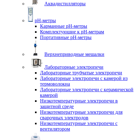
Аквадистилляторы
pH-метры
Карманные pH-метры
Комплектующие к pH-метрам
Портативные pH-метры
Верхнеприводные мешалки
Лабораторные электропечи
Лабораторные трубчатые электропечи
Лабораторные электропечи с камерой из
термоволокна
Лабораторные электропечи с керамической
камерой
Низкотемпературные электропечи в
защитной среде
Низкотемпературные электропечи для
cварочных электродов
Низкотемпературные электропечи с
вентилятором