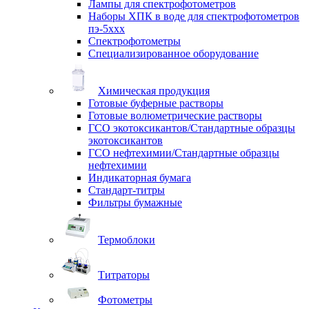
Лампы для спектрофотометров
Наборы ХПК в воде для спектрофотометров
пэ-5ххх
Спектрофотометры
Специализированное оборудование
Химическая продукция
Готовые буферные растворы
Готовые волюметрические растворы
ГСО экотоксикантов/Стандартные образцы
экотоксикантов
ГСО нефтехимии/Стандартные образцы
нефтехимии
Индикаторная бумага
Стандарт-титры
Фильтры бумажные
Термоблоки
Титраторы
Фотометры