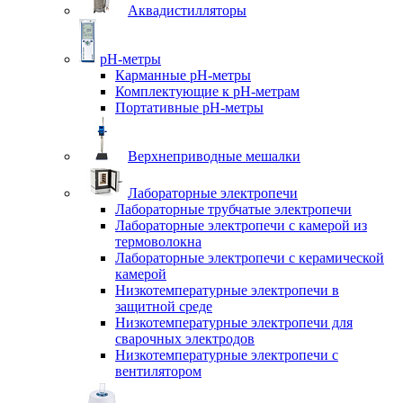
Аквадистилляторы
pH-метры
Карманные pH-метры
Комплектующие к pH-метрам
Портативные pH-метры
Верхнеприводные мешалки
Лабораторные электропечи
Лабораторные трубчатые электропечи
Лабораторные электропечи с камерой из
термоволокна
Лабораторные электропечи с керамической
камерой
Низкотемпературные электропечи в
защитной среде
Низкотемпературные электропечи для
cварочных электродов
Низкотемпературные электропечи с
вентилятором