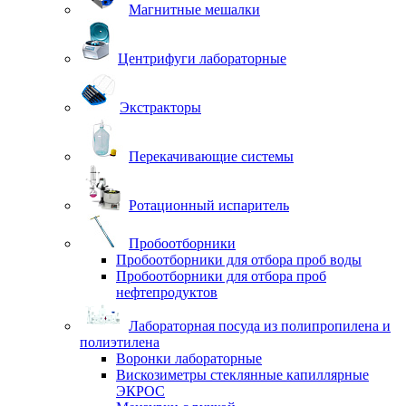
Магнитные мешалки
Центрифуги лабораторные
Экстракторы
Перекачивающие системы
Ротационный испаритель
Пробоотборники
Пробоотборники для отбора проб воды
Пробоотборники для отбора проб
нефтепродуктов
Лабораторная посуда из полипропилена и
полиэтилена
Воронки лабораторные
Вискозиметры стеклянные капиллярные
ЭКРОС