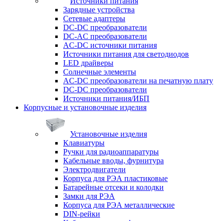
Источники питания
Зарядные устройства
Сетевые адаптеры
DC-DC преобразователи
DC-AC преобразователи
AC-DC источники питания
Источники питания для светодиодов
LED драйверы
Солнечные элементы
AC-DC преобразователи на печатную плату
DC-DC преобразователи
Источники питания/ИБП
Корпусные и установочные изделия
Установочные изделия
Клавиатуры
Ручки для радиоаппаратуры
Кабельные вводы, фурнитура
Электродвигатели
Корпуса для РЭА пластиковые
Батарейные отсеки и колодки
Замки для РЭА
Корпуса для РЭА металлические
DIN-рейки