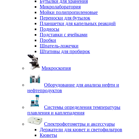
Бутылки для хранения
Микролаборатория
Мойки полипропиленовые
Переноски для бутылок
Планшетки для капельных реакций
Подносы
Подставки с ячейками
Пробки
Шпатель-ложечки
Штативы для пробирок
Микроскопия
Оборудование для анализа нефти и
нефтепродуктов
Системы определения температуры
плавления и каплепадения
Спектрофотометры и аксессуары
Держатели для кювет и светофильтров
Кюветы