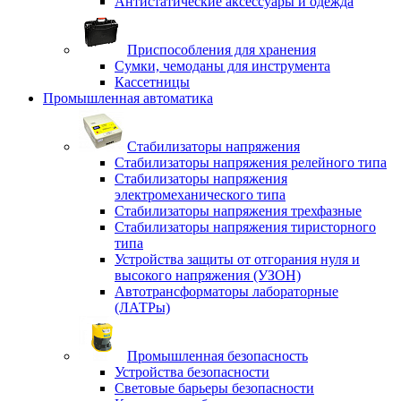
Антистатические аксессуары и одежда
Приспособления для хранения
Сумки, чемоданы для инструмента
Кассетницы
Промышленная автоматика
Стабилизаторы напряжения
Стабилизаторы напряжения релейного типа
Стабилизаторы напряжения
электромеханического типа
Стабилизаторы напряжения трехфазные
Стабилизаторы напряжения тиристорного
типа
Устройства защиты от отгорания нуля и
высокого напряжения (УЗОН)
Автотрансформаторы лабораторные
(ЛАТРы)
Промышленная безопасность
Устройства безопасности
Световые барьеры безопасности