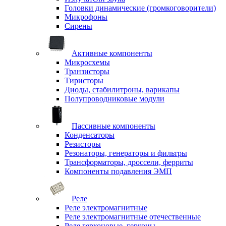
Головки динамические (громкоговорители)
Микрофоны
Сирены
Активные компоненты
Микросхемы
Транзисторы
Тиристоры
Диоды, стабилитроны, варикапы
Полупроводниковые модули
Пассивные компоненты
Конденсаторы
Резисторы
Резонаторы, генераторы и фильтры
Трансформаторы, дроссели, ферриты
Компоненты подавления ЭМП
Реле
Реле электромагнитные
Реле электромагнитные отечественные
Реле герконовые, герконы