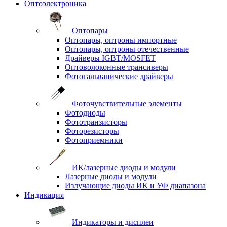
Оптоэлектроника
Оптопары
Оптопары, оптроны импортные
Оптопары, оптроны отечественные
Драйверы IGBT/MOSFET
Оптоволоконные трансиверы
Фотогальванические драйверы
Фоточувствительные элементы
Фотодиоды
Фототранзисторы
Фоторезисторы
Фотоприемники
ИК/лазерные диоды и модули
Лазерные диоды и модули
Излучающие диоды ИК и УФ диапазона
Индикация
Индикаторы и дисплеи