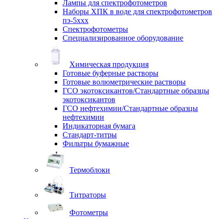
Лампы для спектрофотометров
Наборы ХПК в воде для спектрофотометров
пэ-5ххх
Спектрофотометры
Специализированное оборудование
Химическая продукция
Готовые буферные растворы
Готовые волюметрические растворы
ГСО экотоксикантов/Стандартные образцы
экотоксикантов
ГСО нефтехимии/Стандартные образцы
нефтехимии
Индикаторная бумага
Стандарт-титры
Фильтры бумажные
Термоблоки
Титраторы
Фотометры