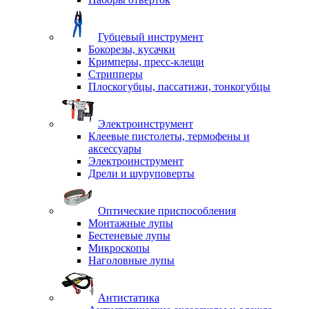
Губцевый инструмент
Бокорезы, кусачки
Кримперы, пресс-клещи
Стрипперы
Плоскогубцы, пассатижи, тонкогубцы
Электроинструмент
Клеевые пистолеты, термофены и
аксессуары
Электроинструмент
Дрели и шуруповерты
Оптические приспособления
Монтажные лупы
Бестеневые лупы
Микроскопы
Наголовные лупы
Антистатика