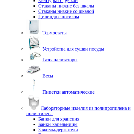
Мензурки с ручкой
Стаканы низкие без шкалы
Стаканы низкие со шкалой
Цилиндр с носиком
Термостаты
Устройства для сушки посуды
Газоанализаторы
Весы
Пипетки автоматические
Лабораторные изделия из полипропилена и
полиэтилена
Банки для хранения
Банки-капельницы
Зажимы-держатели