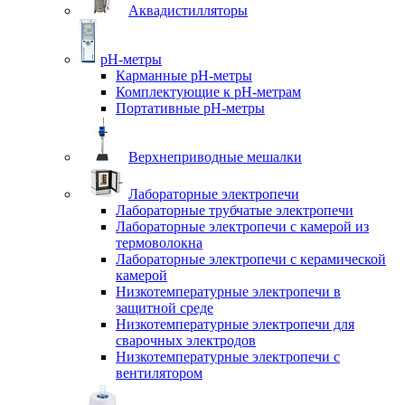
Аквадистилляторы
pH-метры
Карманные pH-метры
Комплектующие к pH-метрам
Портативные pH-метры
Верхнеприводные мешалки
Лабораторные электропечи
Лабораторные трубчатые электропечи
Лабораторные электропечи с камерой из
термоволокна
Лабораторные электропечи с керамической
камерой
Низкотемпературные электропечи в
защитной среде
Низкотемпературные электропечи для
cварочных электродов
Низкотемпературные электропечи с
вентилятором