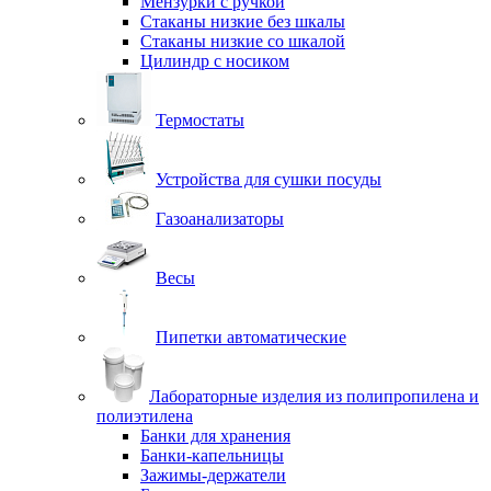
Мензурки с ручкой
Стаканы низкие без шкалы
Стаканы низкие со шкалой
Цилиндр с носиком
Термостаты
Устройства для сушки посуды
Газоанализаторы
Весы
Пипетки автоматические
Лабораторные изделия из полипропилена и
полиэтилена
Банки для хранения
Банки-капельницы
Зажимы-держатели