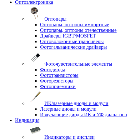
Оптоэлектроника
Оптопары
Оптопары, оптроны импортные
Оптопары, оптроны отечественные
Драйверы IGBT/MOSFET
Оптоволоконные трансиверы
Фотогальванические драйверы
Фоточувствительные элементы
Фотодиоды
Фототранзисторы
Фоторезисторы
Фотоприемники
ИК/лазерные диоды и модули
Лазерные диоды и модули
Излучающие диоды ИК и УФ диапазона
Индикация
Индикаторы и дисплеи