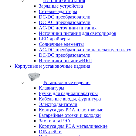
Источники питания
Зарядные устройства
Сетевые адаптеры
DC-DC преобразователи
DC-AC преобразователи
AC-DC источники питания
Источники питания для светодиодов
LED драйверы
Солнечные элементы
AC-DC преобразователи на печатную плату
DC-DC преобразователи
Источники питания/ИБП
Корпусные и установочные изделия
Установочные изделия
Клавиатуры
Ручки для радиоаппаратуры
Кабельные вводы, фурнитура
Электродвигатели
Корпуса для РЭА пластиковые
Батарейные отсеки и колодки
Замки для РЭА
Корпуса для РЭА металлические
DIN-рейки