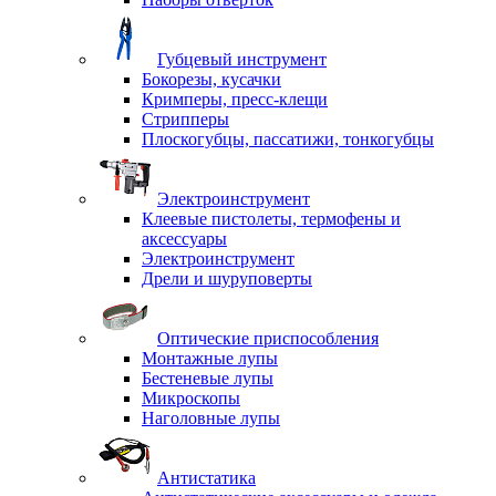
Губцевый инструмент
Бокорезы, кусачки
Кримперы, пресс-клещи
Стрипперы
Плоскогубцы, пассатижи, тонкогубцы
Электроинструмент
Клеевые пистолеты, термофены и
аксессуары
Электроинструмент
Дрели и шуруповерты
Оптические приспособления
Монтажные лупы
Бестеневые лупы
Микроскопы
Наголовные лупы
Антистатика