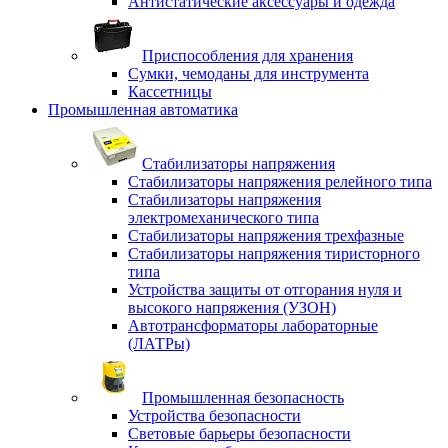
Антистатические аксессуары и одежда
Приспособления для хранения
Сумки, чемоданы для инструмента
Кассетницы
Промышленная автоматика
Стабилизаторы напряжения
Стабилизаторы напряжения релейного типа
Стабилизаторы напряжения
электромеханического типа
Стабилизаторы напряжения трехфазные
Стабилизаторы напряжения тиристорного
типа
Устройства защиты от отгорания нуля и
высокого напряжения (УЗОН)
Автотрансформаторы лабораторные
(ЛАТРы)
Промышленная безопасность
Устройства безопасности
Световые барьеры безопасности