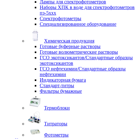
Лампы для спектрофотометров
Наборы ХПК в воде для спектрофотометров
пэ-5ххх
Спектрофотометры
Специализированное оборудование
Химическая продукция
Готовые буферные растворы
Готовые волюметрические растворы
ГСО экотоксикантов/Стандартные образцы
экотоксикантов
ГСО нефтехимии/Стандартные образцы
нефтехимии
Индикаторная бумага
Стандарт-титры
Фильтры бумажные
Термоблоки
Титраторы
Фотометры