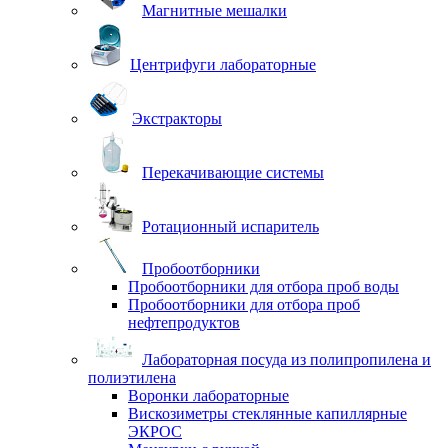
Магнитные мешалки
Центрифуги лабораторные
Экстракторы
Перекачивающие системы
Ротационный испаритель
Пробоотборники
Пробоотборники для отбора проб воды
Пробоотборники для отбора проб
нефтепродуктов
Лабораторная посуда из полипропилена и
полиэтилена
Воронки лабораторные
Вискозиметры стеклянные капиллярные
ЭКРОС