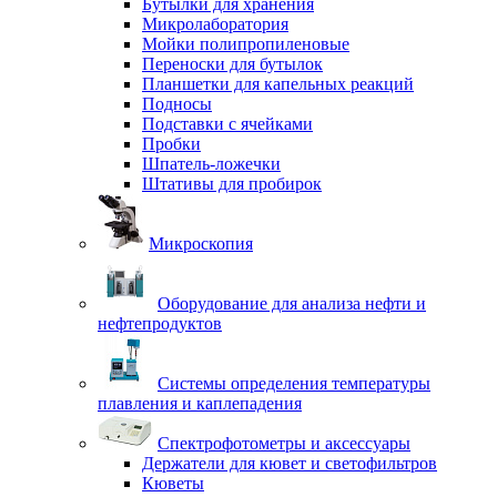
Бутылки для хранения
Микролаборатория
Мойки полипропиленовые
Переноски для бутылок
Планшетки для капельных реакций
Подносы
Подставки с ячейками
Пробки
Шпатель-ложечки
Штативы для пробирок
Микроскопия
Оборудование для анализа нефти и
нефтепродуктов
Системы определения температуры
плавления и каплепадения
Спектрофотометры и аксессуары
Держатели для кювет и светофильтров
Кюветы