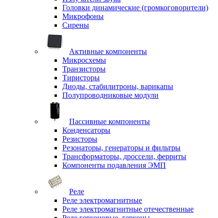
Головки динамические (громкоговорители)
Микрофоны
Сирены
Активные компоненты
Микросхемы
Транзисторы
Тиристоры
Диоды, стабилитроны, варикапы
Полупроводниковые модули
Пассивные компоненты
Конденсаторы
Резисторы
Резонаторы, генераторы и фильтры
Трансформаторы, дроссели, ферриты
Компоненты подавления ЭМП
Реле
Реле электромагнитные
Реле электромагнитные отечественные
Реле герконовые, герконы