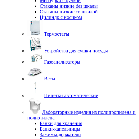
Мензурки с ручкой
Стаканы низкие без шкалы
Стаканы низкие со шкалой
Цилиндр с носиком
Термостаты
Устройства для сушки посуды
Газоанализаторы
Весы
Пипетки автоматические
Лабораторные изделия из полипропилена и
полиэтилена
Банки для хранения
Банки-капельницы
Зажимы-держатели