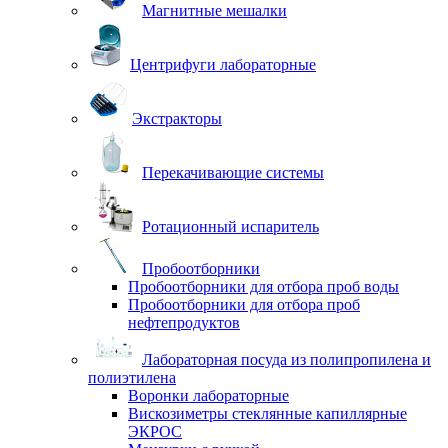
Магнитные мешалки
Центрифуги лабораторные
Экстракторы
Перекачивающие системы
Ротационный испаритель
Пробоотборники
Пробоотборники для отбора проб воды
Пробоотборники для отбора проб
нефтепродуктов
Лабораторная посуда из полипропилена и
полиэтилена
Воронки лабораторные
Вискозиметры стеклянные капиллярные
ЭКРОС