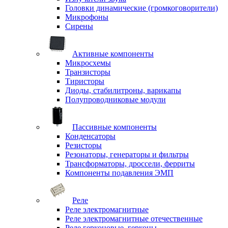
Головки динамические (громкоговорители)
Микрофоны
Сирены
Активные компоненты
Микросхемы
Транзисторы
Тиристоры
Диоды, стабилитроны, варикапы
Полупроводниковые модули
Пассивные компоненты
Конденсаторы
Резисторы
Резонаторы, генераторы и фильтры
Трансформаторы, дроссели, ферриты
Компоненты подавления ЭМП
Реле
Реле электромагнитные
Реле электромагнитные отечественные
Реле герконовые, герконы