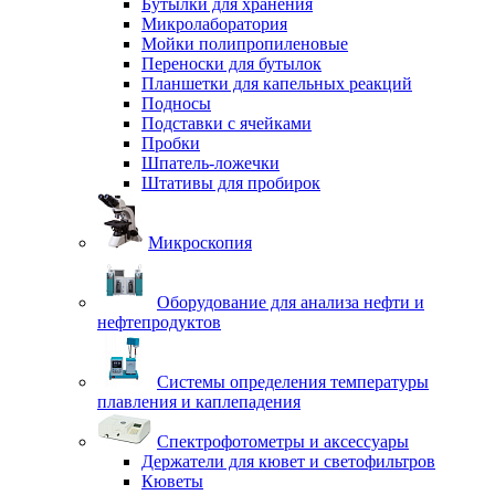
Бутылки для хранения
Микролаборатория
Мойки полипропиленовые
Переноски для бутылок
Планшетки для капельных реакций
Подносы
Подставки с ячейками
Пробки
Шпатель-ложечки
Штативы для пробирок
Микроскопия
Оборудование для анализа нефти и
нефтепродуктов
Системы определения температуры
плавления и каплепадения
Спектрофотометры и аксессуары
Держатели для кювет и светофильтров
Кюветы