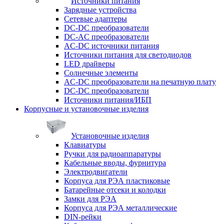
Источники питания
Зарядные устройства
Сетевые адаптеры
DC-DC преобразователи
DC-AC преобразователи
AC-DC источники питания
Источники питания для светодиодов
LED драйверы
Солнечные элементы
AC-DC преобразователи на печатную плату
DC-DC преобразователи
Источники питания/ИБП
Корпусные и установочные изделия
Установочные изделия
Клавиатуры
Ручки для радиоаппаратуры
Кабельные вводы, фурнитура
Электродвигатели
Корпуса для РЭА пластиковые
Батарейные отсеки и колодки
Замки для РЭА
Корпуса для РЭА металлические
DIN-рейки