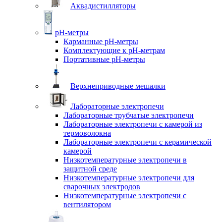
Аквадистилляторы
pH-метры
Карманные pH-метры
Комплектующие к pH-метрам
Портативные pH-метры
Верхнеприводные мешалки
Лабораторные электропечи
Лабораторные трубчатые электропечи
Лабораторные электропечи с камерой из
термоволокна
Лабораторные электропечи с керамической
камерой
Низкотемпературные электропечи в
защитной среде
Низкотемпературные электропечи для
cварочных электродов
Низкотемпературные электропечи с
вентилятором