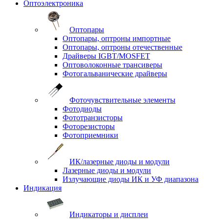
Оптоэлектроника
Оптопары
Оптопары, оптроны импортные
Оптопары, оптроны отечественные
Драйверы IGBT/MOSFET
Оптоволоконные трансиверы
Фотогальванические драйверы
Фоточувствительные элементы
Фотодиоды
Фототранзисторы
Фоторезисторы
Фотоприемники
ИК/лазерные диоды и модули
Лазерные диоды и модули
Излучающие диоды ИК и УФ диапазона
Индикация
Индикаторы и дисплеи