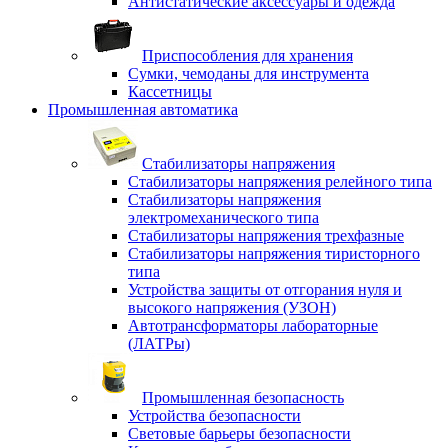
Антистатические аксессуары и одежда
Приспособления для хранения
Сумки, чемоданы для инструмента
Кассетницы
Промышленная автоматика
Стабилизаторы напряжения
Стабилизаторы напряжения релейного типа
Стабилизаторы напряжения
электромеханического типа
Стабилизаторы напряжения трехфазные
Стабилизаторы напряжения тиристорного
типа
Устройства защиты от отгорания нуля и
высокого напряжения (УЗОН)
Автотрансформаторы лабораторные
(ЛАТРы)
Промышленная безопасность
Устройства безопасности
Световые барьеры безопасности