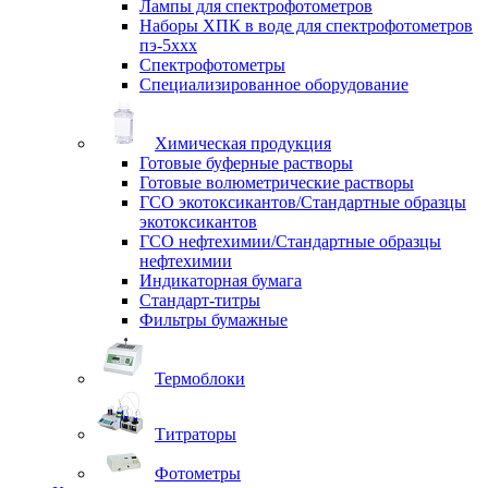
Лампы для спектрофотометров
Наборы ХПК в воде для спектрофотометров
пэ-5ххх
Спектрофотометры
Специализированное оборудование
Химическая продукция
Готовые буферные растворы
Готовые волюметрические растворы
ГСО экотоксикантов/Стандартные образцы
экотоксикантов
ГСО нефтехимии/Стандартные образцы
нефтехимии
Индикаторная бумага
Стандарт-титры
Фильтры бумажные
Термоблоки
Титраторы
Фотометры