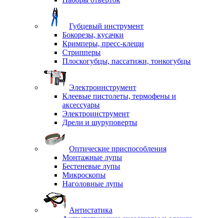
Губцевый инструмент
Бокорезы, кусачки
Кримперы, пресс-клещи
Стрипперы
Плоскогубцы, пассатижи, тонкогубцы
Электроинструмент
Клеевые пистолеты, термофены и
аксессуары
Электроинструмент
Дрели и шуруповерты
Оптические приспособления
Монтажные лупы
Бестеневые лупы
Микроскопы
Наголовные лупы
Антистатика