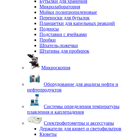
Бутылки для хранения
Микролаборатория
Мойки полипропиленовые
Переноски для бутылок
Планшетки для капельных реакций
Подносы
Подставки с ячейками
Пробки
Шпатель-ложечки
Штативы для пробирок
Микроскопия
Оборудование для анализа нефти и
нефтепродуктов
Системы определения температуры
плавления и каплепадения
Спектрофотометры и аксессуары
Держатели для кювет и светофильтров
Кюветы