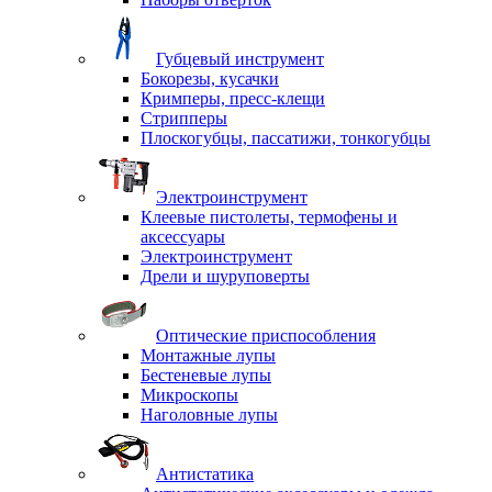
Губцевый инструмент
Бокорезы, кусачки
Кримперы, пресс-клещи
Стрипперы
Плоскогубцы, пассатижи, тонкогубцы
Электроинструмент
Клеевые пистолеты, термофены и
аксессуары
Электроинструмент
Дрели и шуруповерты
Оптические приспособления
Монтажные лупы
Бестеневые лупы
Микроскопы
Наголовные лупы
Антистатика