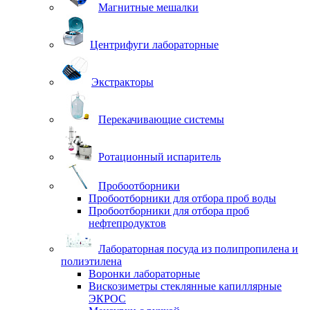
Магнитные мешалки
Центрифуги лабораторные
Экстракторы
Перекачивающие системы
Ротационный испаритель
Пробоотборники
Пробоотборники для отбора проб воды
Пробоотборники для отбора проб
нефтепродуктов
Лабораторная посуда из полипропилена и
полиэтилена
Воронки лабораторные
Вискозиметры стеклянные капиллярные
ЭКРОС