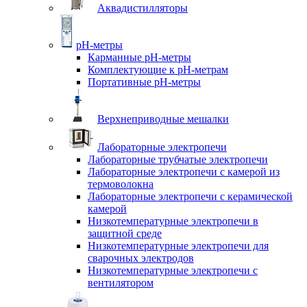
Аквадистилляторы
pH-метры
Карманные pH-метры
Комплектующие к pH-метрам
Портативные pH-метры
Верхнеприводные мешалки
Лабораторные электропечи
Лабораторные трубчатые электропечи
Лабораторные электропечи с камерой из
термоволокна
Лабораторные электропечи с керамической
камерой
Низкотемпературные электропечи в
защитной среде
Низкотемпературные электропечи для
cварочных электродов
Низкотемпературные электропечи с
вентилятором