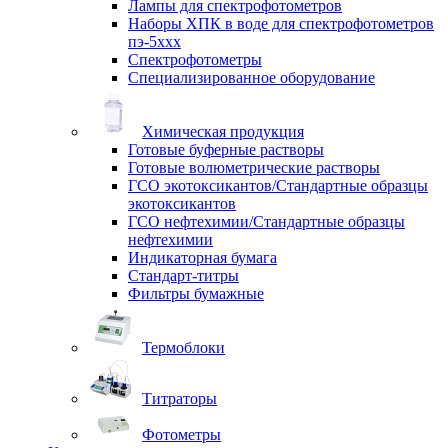
Лампы для спектрофотометров
Наборы ХПК в воде для спектрофотометров
пэ-5ххх
Спектрофотометры
Специализированное оборудование
Химическая продукция
Готовые буферные растворы
Готовые волюметрические растворы
ГСО экотоксикантов/Стандартные образцы
экотоксикантов
ГСО нефтехимии/Стандартные образцы
нефтехимии
Индикаторная бумага
Стандарт-титры
Фильтры бумажные
Термоблоки
Титраторы
Фотометры