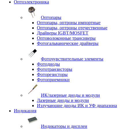
Оптоэлектроника
Оптопары
Оптопары, оптроны импортные
Оптопары, оптроны отечественные
Драйверы IGBT/MOSFET
Оптоволоконные трансиверы
Фотогальванические драйверы
Фоточувствительные элементы
Фотодиоды
Фототранзисторы
Фоторезисторы
Фотоприемники
ИК/лазерные диоды и модули
Лазерные диоды и модули
Излучающие диоды ИК и УФ диапазона
Индикация
Индикаторы и дисплеи