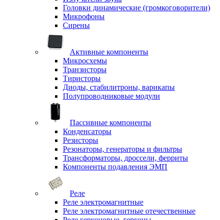
Головки динамические (громкоговорители)
Микрофоны
Сирены
Активные компоненты
Микросхемы
Транзисторы
Тиристоры
Диоды, стабилитроны, варикапы
Полупроводниковые модули
Пассивные компоненты
Конденсаторы
Резисторы
Резонаторы, генераторы и фильтры
Трансформаторы, дроссели, ферриты
Компоненты подавления ЭМП
Реле
Реле электромагнитные
Реле электромагнитные отечественные
Реле герконовые, герконы