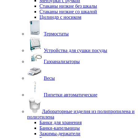
Мензурки с ручкой
Стаканы низкие без шкалы
Стаканы низкие со шкалой
Цилиндр с носиком
Термостаты
Устройства для сушки посуды
Газоанализаторы
Весы
Пипетки автоматические
Лабораторные изделия из полипропилена и
полиэтилена
Банки для хранения
Банки-капельницы
Зажимы-держатели