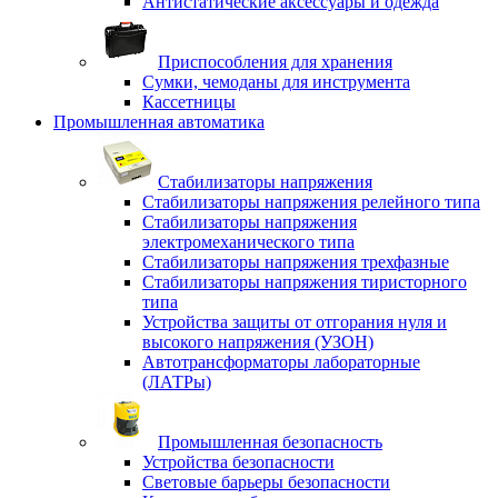
Антистатические аксессуары и одежда
Приспособления для хранения
Сумки, чемоданы для инструмента
Кассетницы
Промышленная автоматика
Стабилизаторы напряжения
Стабилизаторы напряжения релейного типа
Стабилизаторы напряжения
электромеханического типа
Стабилизаторы напряжения трехфазные
Стабилизаторы напряжения тиристорного
типа
Устройства защиты от отгорания нуля и
высокого напряжения (УЗОН)
Автотрансформаторы лабораторные
(ЛАТРы)
Промышленная безопасность
Устройства безопасности
Световые барьеры безопасности