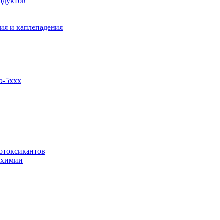
одуктов
ия и каплепадения
э-5ххх
отоксикантов
ехимии