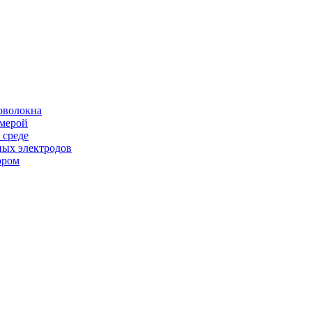
оволокна
амерой
 среде
ных электродов
ором