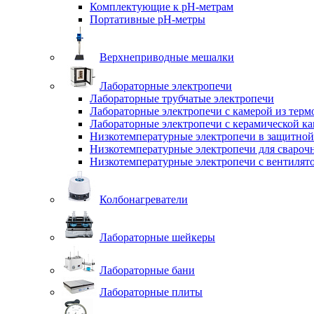
Комплектующие к pH-метрам
Портативные pH-метры
Верхнеприводные мешалки
Лабораторные электропечи
Лабораторные трубчатые электропечи
Лабораторные электропечи с камерой из терм
Лабораторные электропечи с керамической к
Низкотемпературные электропечи в защитной
Низкотемпературные электропечи для cвароч
Низкотемпературные электропечи с вентилят
Колбонагреватели
Лабораторные шейкеры
Лабораторные бани
Лабораторные плиты