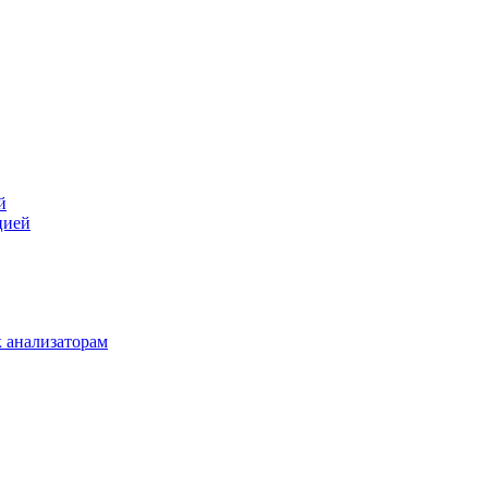
й
цией
 анализаторам