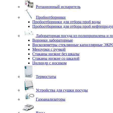
Ротационный испаритель
Пробоотборники
Пробоотборники для отбора проб воды
Пробоотборники для отбора проб нефтепроду
Лабораторная посуда из полипропилена и п
Воронки лабораторные
Вискозиметры стеклянные капиллярные ЭК
Мензурки с ручкой
Стаканы низкие без шкалы
Стаканы низкие со шкалой
Цилиндр с носиком
Термостаты
Устройства для сушки посуды
Газоанализаторы
Весы