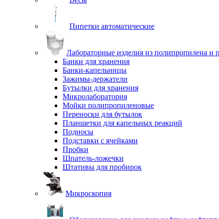
Пипетки автоматические
Лабораторные изделия из полипропилена и 
Банки для хранения
Банки-капельницы
Зажимы-держатели
Бутылки для хранения
Микролаборатория
Мойки полипропиленовые
Переноски для бутылок
Планшетки для капельных реакций
Подносы
Подставки с ячейками
Пробки
Шпатель-ложечки
Штативы для пробирок
Микроскопия