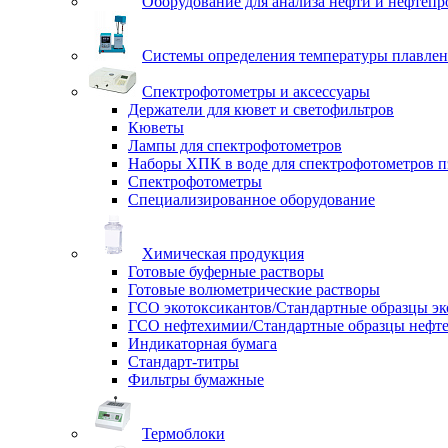
Оборудование для анализа нефти и нефтепр
Системы определения температуры плавлен
Спектрофотометры и аксессуары
Держатели для кювет и светофильтров
Кюветы
Лампы для спектрофотометров
Наборы ХПК в воде для спектрофотометров п
Спектрофотометры
Специализированное оборудование
Химическая продукция
Готовые буферные растворы
Готовые волюметрические растворы
ГСО экотоксикантов/Стандартные образцы эк
ГСО нефтехимии/Стандартные образцы нефт
Индикаторная бумага
Стандарт-титры
Фильтры бумажные
Термоблоки