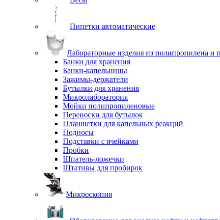
Пипетки автоматические
Лабораторные изделия из полипропилена и 
Банки для хранения
Банки-капельницы
Зажимы-держатели
Бутылки для хранения
Микролаборатория
Мойки полипропиленовые
Переноски для бутылок
Планшетки для капельных реакций
Подносы
Подставки с ячейками
Пробки
Шпатель-ложечки
Штативы для пробирок
Микроскопия