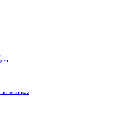
й
цией
 анализаторам