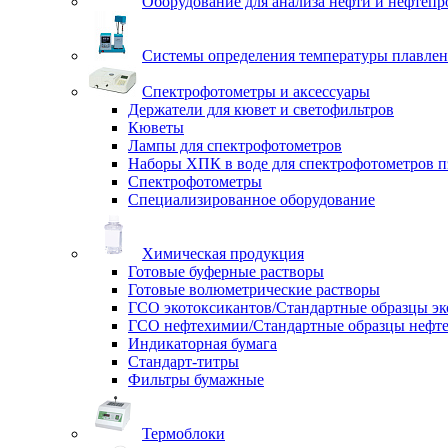
Оборудование для анализа нефти и нефтепр
Системы определения температуры плавлен
Спектрофотометры и аксессуары
Держатели для кювет и светофильтров
Кюветы
Лампы для спектрофотометров
Наборы ХПК в воде для спектрофотометров п
Спектрофотометры
Специализированное оборудование
Химическая продукция
Готовые буферные растворы
Готовые волюметрические растворы
ГСО экотоксикантов/Стандартные образцы эк
ГСО нефтехимии/Стандартные образцы нефт
Индикаторная бумага
Стандарт-титры
Фильтры бумажные
Термоблоки