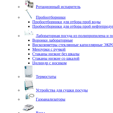
Ротационный испаритель
Пробоотборники
Пробоотборники для отбора проб воды
Пробоотборники для отбора проб нефтепроду
Лабораторная посуда из полипропилена и п
Воронки лабораторные
Вискозиметры стеклянные капиллярные ЭК
Мензурки с ручкой
Стаканы низкие без шкалы
Стаканы низкие со шкалой
Цилиндр с носиком
Термостаты
Устройства для сушки посуды
Газоанализаторы
Весы