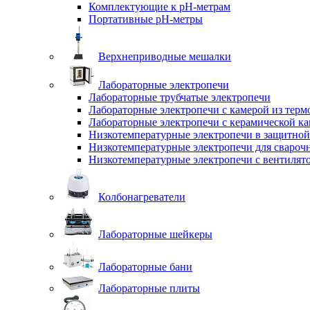
Комплектующие к pH-метрам
Портативные pH-метры
Верхнеприводные мешалки
Лабораторные электропечи
Лабораторные трубчатые электропечи
Лабораторные электропечи с камерой из терм
Лабораторные электропечи с керамической к
Низкотемпературные электропечи в защитной
Низкотемпературные электропечи для cвароч
Низкотемпературные электропечи с вентилят
Колбонагреватели
Лабораторные шейкеры
Лабораторные бани
Лабораторные плиты