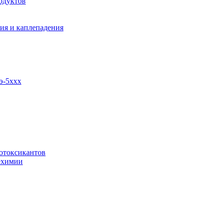
одуктов
ия и каплепадения
э-5ххх
отоксикантов
ехимии