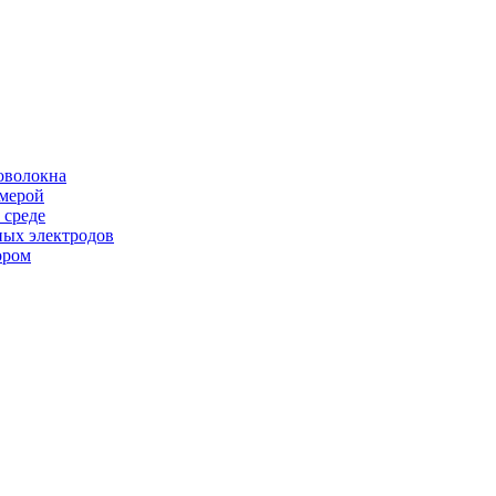
оволокна
амерой
 среде
ных электродов
ором