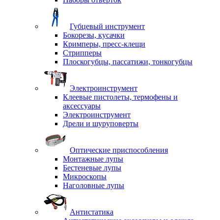
Губцевый инструмент
Бокорезы, кусачки
Кримперы, пресс-клещи
Стрипперы
Плоскогубцы, пассатижи, тонкогубцы
Электроинструмент
Клеевые пистолеты, термофены и
аксессуары
Электроинструмент
Дрели и шуруповерты
Оптические приспособления
Монтажные лупы
Бестеневые лупы
Микроскопы
Наголовные лупы
Антистатика