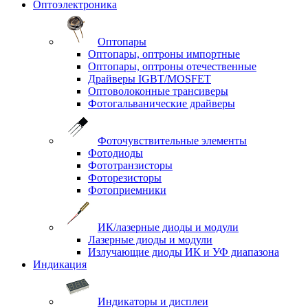
Оптоэлектроника
Оптопары
Оптопары, оптроны импортные
Оптопары, оптроны отечественные
Драйверы IGBT/MOSFET
Оптоволоконные трансиверы
Фотогальванические драйверы
Фоточувствительные элементы
Фотодиоды
Фототранзисторы
Фоторезисторы
Фотоприемники
ИК/лазерные диоды и модули
Лазерные диоды и модули
Излучающие диоды ИК и УФ диапазона
Индикация
Индикаторы и дисплеи