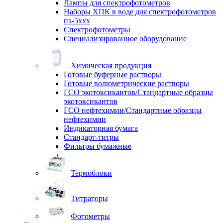
Лампы для спектрофотометров
Наборы ХПК в воде для спектрофотометров
пэ-5ххх
Спектрофотометры
Специализированное оборудование
Химическая продукция
Готовые буферные растворы
Готовые волюметрические растворы
ГСО экотоксикантов/Стандартные образцы
экотоксикантов
ГСО нефтехимии/Стандартные образцы
нефтехимии
Индикаторная бумага
Стандарт-титры
Фильтры бумажные
Термоблоки
Титраторы
Фотометры