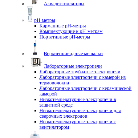
Аквадистилляторы
pH-метры
Карманные pH-метры
Комплектующие к pH-метрам
Портативные pH-метры
Верхнеприводные мешалки
Лабораторные электропечи
Лабораторные трубчатые электропечи
Лабораторные электропечи с камерой из
термоволокна
Лабораторные электропечи с керамической
камерой
Низкотемпературные электропечи в
защитной среде
Низкотемпературные электропечи для
cварочных электродов
Низкотемпературные электропечи с
вентилятором