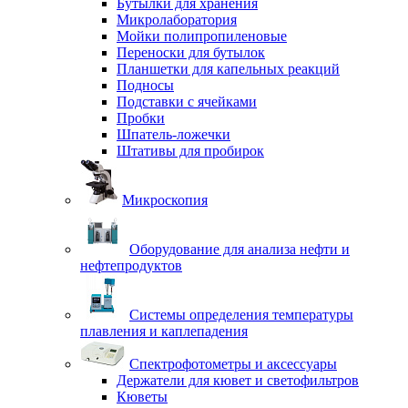
Бутылки для хранения
Микролаборатория
Мойки полипропиленовые
Переноски для бутылок
Планшетки для капельных реакций
Подносы
Подставки с ячейками
Пробки
Шпатель-ложечки
Штативы для пробирок
Микроскопия
Оборудование для анализа нефти и
нефтепродуктов
Системы определения температуры
плавления и каплепадения
Спектрофотометры и аксессуары
Держатели для кювет и светофильтров
Кюветы