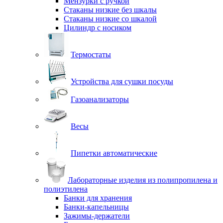
Мензурки с ручкой
Стаканы низкие без шкалы
Стаканы низкие со шкалой
Цилиндр с носиком
Термостаты
Устройства для сушки посуды
Газоанализаторы
Весы
Пипетки автоматические
Лабораторные изделия из полипропилена и
полиэтилена
Банки для хранения
Банки-капельницы
Зажимы-держатели