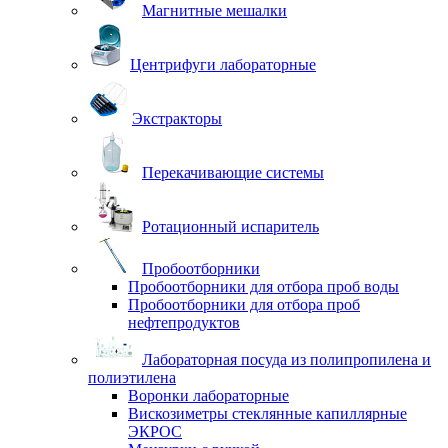
Магнитные мешалки
Центрифуги лабораторные
Экстракторы
Перекачивающие системы
Ротационный испаритель
Пробоотборники
Пробоотборники для отбора проб воды
Пробоотборники для отбора проб
нефтепродуктов
Лабораторная посуда из полипропилена и
полиэтилена
Воронки лабораторные
Вискозиметры стеклянные капиллярные
ЭКРОС