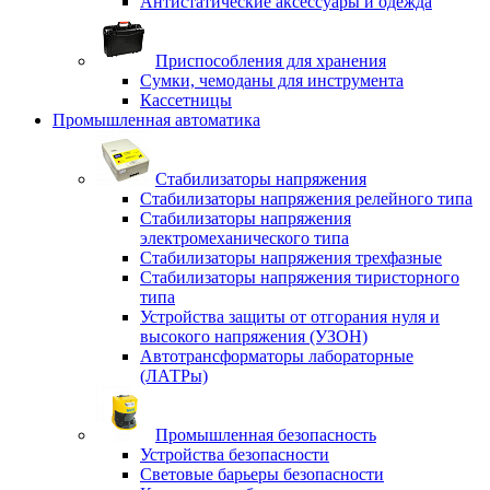
Антистатические аксессуары и одежда
Приспособления для хранения
Сумки, чемоданы для инструмента
Кассетницы
Промышленная автоматика
Стабилизаторы напряжения
Стабилизаторы напряжения релейного типа
Стабилизаторы напряжения
электромеханического типа
Стабилизаторы напряжения трехфазные
Стабилизаторы напряжения тиристорного
типа
Устройства защиты от отгорания нуля и
высокого напряжения (УЗОН)
Автотрансформаторы лабораторные
(ЛАТРы)
Промышленная безопасность
Устройства безопасности
Световые барьеры безопасности