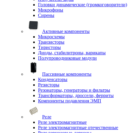
Головки динамические (громкоговорители)
Микрофоны
Сирены
Активные компоненты
Микросхемы
Транзисторы
Тиристоры
Диоды, стабилитроны, варикапы
Полупроводниковые модули
Пассивные компоненты
Конденсаторы
Резисторы
Резонаторы, генераторы и фильтры
Трансформаторы, дроссели, ферриты
Компоненты подавления ЭМП
Реле
Реле электромагнитные
Реле электромагнитные отечественные
Реле герконовые, герконы