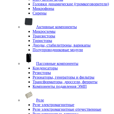
Головки динамические (громкоговорители)
Микрофоны
Сирены
Активные компоненты
Микросхемы
Транзисторы
Тиристоры
Диоды, стабилитроны, варикапы
Полупроводниковые модули
Пассивные компоненты
Конденсаторы
Резисторы
Резонаторы, генераторы и фильтры
Трансформаторы, дроссели, ферриты
Компоненты подавления ЭМП
Реле
Реле электромагнитные
Реле электромагнитные отечественные
Реле герконовые, герконы