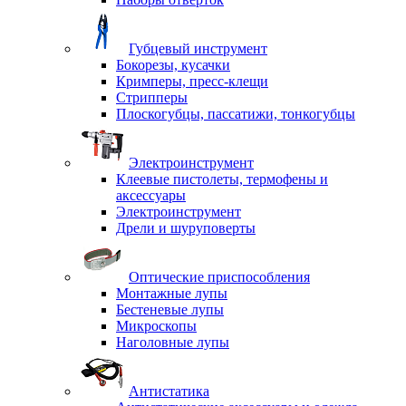
Губцевый инструмент
Бокорезы, кусачки
Кримперы, пресс-клещи
Стрипперы
Плоскогубцы, пассатижи, тонкогубцы
Электроинструмент
Клеевые пистолеты, термофены и
аксессуары
Электроинструмент
Дрели и шуруповерты
Оптические приспособления
Монтажные лупы
Бестеневые лупы
Микроскопы
Наголовные лупы
Антистатика