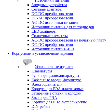
Источники питания
Зарядные устройства
Сетевые адаптеры
DC-DC преобразователи
DC-AC преобразователи
AC-DC источники питания
Источники питания для светодиодов
LED драйверы
Солнечные элементы
AC-DC преобразователи на печатную плату
DC-DC преобразователи
Источники питания/ИБП
Корпусные и установочные изделия
Установочные изделия
Клавиатуры
Ручки для радиоаппаратуры
Кабельные вводы, фурнитура
Электродвигатели
Корпуса для РЭА пластиковые
Батарейные отсеки и колодки
Замки для РЭА
Корпуса для РЭА металлические
DIN-рейки