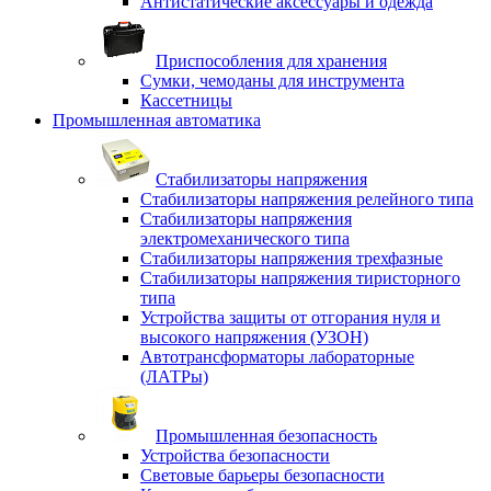
Антистатические аксессуары и одежда
Приспособления для хранения
Сумки, чемоданы для инструмента
Кассетницы
Промышленная автоматика
Стабилизаторы напряжения
Стабилизаторы напряжения релейного типа
Стабилизаторы напряжения
электромеханического типа
Стабилизаторы напряжения трехфазные
Стабилизаторы напряжения тиристорного
типа
Устройства защиты от отгорания нуля и
высокого напряжения (УЗОН)
Автотрансформаторы лабораторные
(ЛАТРы)
Промышленная безопасность
Устройства безопасности
Световые барьеры безопасности