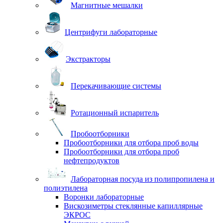
Магнитные мешалки
Центрифуги лабораторные
Экстракторы
Перекачивающие системы
Ротационный испаритель
Пробоотборники
Пробоотборники для отбора проб воды
Пробоотборники для отбора проб
нефтепродуктов
Лабораторная посуда из полипропилена и
полиэтилена
Воронки лабораторные
Вискозиметры стеклянные капиллярные
ЭКРОС