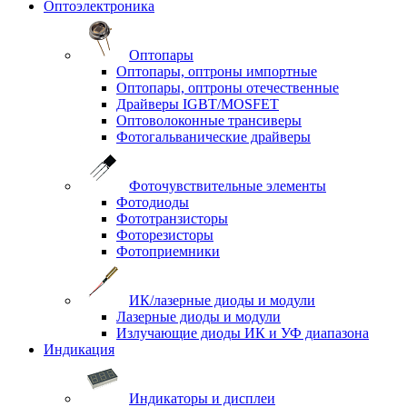
Оптоэлектроника
Оптопары
Оптопары, оптроны импортные
Оптопары, оптроны отечественные
Драйверы IGBT/MOSFET
Оптоволоконные трансиверы
Фотогальванические драйверы
Фоточувствительные элементы
Фотодиоды
Фототранзисторы
Фоторезисторы
Фотоприемники
ИК/лазерные диоды и модули
Лазерные диоды и модули
Излучающие диоды ИК и УФ диапазона
Индикация
Индикаторы и дисплеи