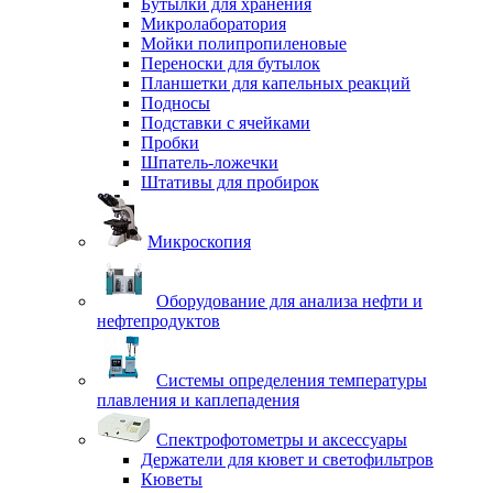
Бутылки для хранения
Микролаборатория
Мойки полипропиленовые
Переноски для бутылок
Планшетки для капельных реакций
Подносы
Подставки с ячейками
Пробки
Шпатель-ложечки
Штативы для пробирок
Микроскопия
Оборудование для анализа нефти и
нефтепродуктов
Системы определения температуры
плавления и каплепадения
Спектрофотометры и аксессуары
Держатели для кювет и светофильтров
Кюветы