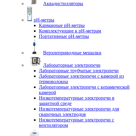
Аквадистилляторы
pH-метры
Карманные pH-метры
Комплектующие к pH-метрам
Портативные pH-метры
Верхнеприводные мешалки
Лабораторные электропечи
Лабораторные трубчатые электропечи
Лабораторные электропечи с камерой из
термоволокна
Лабораторные электропечи с керамической
камерой
Низкотемпературные электропечи в
защитной среде
Низкотемпературные электропечи для
cварочных электродов
Низкотемпературные электропечи с
вентилятором