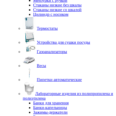
Мензурки с ручкой
Стаканы низкие без шкалы
Стаканы низкие со шкалой
Цилиндр с носиком
Термостаты
Устройства для сушки посуды
Газоанализаторы
Весы
Пипетки автоматические
Лабораторные изделия из полипропилена и
полиэтилена
Банки для хранения
Банки-капельницы
Зажимы-держатели