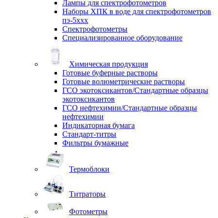
Лампы для спектрофотометров
Наборы ХПК в воде для спектрофотометров
пэ-5ххх
Спектрофотометры
Специализированное оборудование
Химическая продукция
Готовые буферные растворы
Готовые волюметрические растворы
ГСО экотоксикантов/Стандартные образцы
экотоксикантов
ГСО нефтехимии/Стандартные образцы
нефтехимии
Индикаторная бумага
Стандарт-титры
Фильтры бумажные
Термоблоки
Титраторы
Фотометры