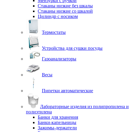
Мензурки с ручкой
Стаканы низкие без шкалы
Стаканы низкие со шкалой
Цилиндр с носиком
Термостаты
Устройства для сушки посуды
Газоанализаторы
Весы
Пипетки автоматические
Лабораторные изделия из полипропилена и
полиэтилена
Банки для хранения
Банки-капельницы
Зажимы-держатели