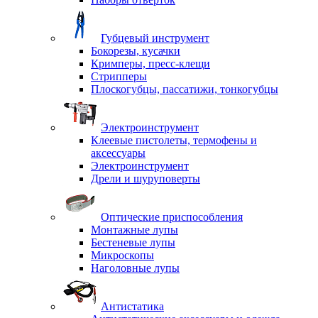
Губцевый инструмент
Бокорезы, кусачки
Кримперы, пресс-клещи
Стрипперы
Плоскогубцы, пассатижи, тонкогубцы
Электроинструмент
Клеевые пистолеты, термофены и
аксессуары
Электроинструмент
Дрели и шуруповерты
Оптические приспособления
Монтажные лупы
Бестеневые лупы
Микроскопы
Наголовные лупы
Антистатика