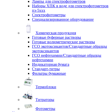
Лампы для спектрофотометров
Наборы ХПК в воде для спектрофотометров
пэ-5ххх
Спектрофотометры
Специализированное оборудование
Химическая продукция
Готовые буферные растворы
Готовые волюметрические растворы
ГСО экотоксикантов/Стандартные образцы
экотоксикантов
ГСО нефтехимии/Стандартные образцы
нефтехимии
Индикаторная бумага
Стандарт-титры
Фильтры бумажные
Термоблоки
Титраторы
Фотометры