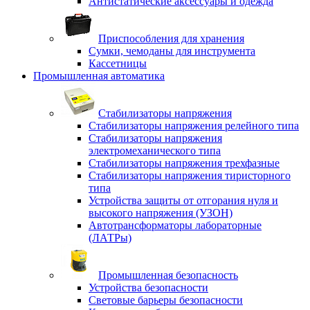
Антистатические аксессуары и одежда
Приспособления для хранения
Сумки, чемоданы для инструмента
Кассетницы
Промышленная автоматика
Стабилизаторы напряжения
Стабилизаторы напряжения релейного типа
Стабилизаторы напряжения
электромеханического типа
Стабилизаторы напряжения трехфазные
Стабилизаторы напряжения тиристорного
типа
Устройства защиты от отгорания нуля и
высокого напряжения (УЗОН)
Автотрансформаторы лабораторные
(ЛАТРы)
Промышленная безопасность
Устройства безопасности
Световые барьеры безопасности