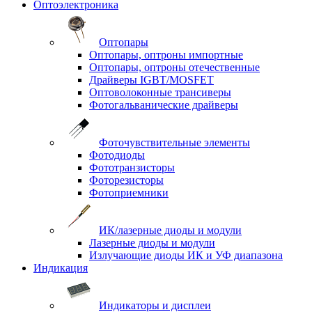
Оптоэлектроника
Оптопары
Оптопары, оптроны импортные
Оптопары, оптроны отечественные
Драйверы IGBT/MOSFET
Оптоволоконные трансиверы
Фотогальванические драйверы
Фоточувствительные элементы
Фотодиоды
Фототранзисторы
Фоторезисторы
Фотоприемники
ИК/лазерные диоды и модули
Лазерные диоды и модули
Излучающие диоды ИК и УФ диапазона
Индикация
Индикаторы и дисплеи