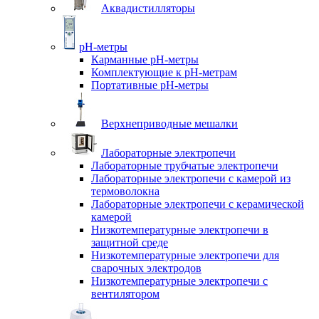
Аквадистилляторы
pH-метры
Карманные pH-метры
Комплектующие к pH-метрам
Портативные pH-метры
Верхнеприводные мешалки
Лабораторные электропечи
Лабораторные трубчатые электропечи
Лабораторные электропечи с камерой из
термоволокна
Лабораторные электропечи с керамической
камерой
Низкотемпературные электропечи в
защитной среде
Низкотемпературные электропечи для
cварочных электродов
Низкотемпературные электропечи с
вентилятором