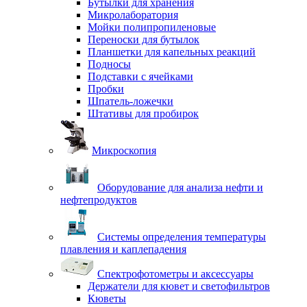
Бутылки для хранения
Микролаборатория
Мойки полипропиленовые
Переноски для бутылок
Планшетки для капельных реакций
Подносы
Подставки с ячейками
Пробки
Шпатель-ложечки
Штативы для пробирок
Микроскопия
Оборудование для анализа нефти и
нефтепродуктов
Системы определения температуры
плавления и каплепадения
Спектрофотометры и аксессуары
Держатели для кювет и светофильтров
Кюветы