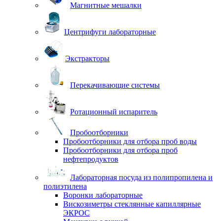
Магнитные мешалки
Центрифуги лабораторные
Экстракторы
Перекачивающие системы
Ротационный испаритель
Пробоотборники
Пробоотборники для отбора проб воды
Пробоотборники для отбора проб
нефтепродуктов
Лабораторная посуда из полипропилена и
полиэтилена
Воронки лабораторные
Вискозиметры стеклянные капиллярные
ЭКРОС