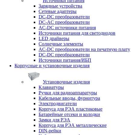
Источники питания
Зарядные устройства
Сетевые адаптеры
DC-DC преобразователи
DC-AC преобразователи
AC-DC источники питания
Источники питания для светодиодов
LED драйверы
Солнечные элементы
AC-DC преобразователи на печатную плату
DC-DC преобразователи
Источники питания/ИБП
Корпусные и установочные изделия
Установочные изделия
Клавиатуры
Ручки для радиоаппаратуры
Кабельные вводы, фурнитура
Электродвигатели
Корпуса для РЭА пластиковые
Батарейные отсеки и колодки
Замки для РЭА
Корпуса для РЭА металлические
DIN-рейки