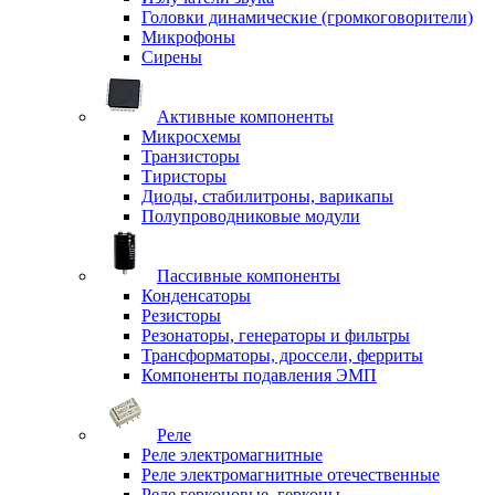
Головки динамические (громкоговорители)
Микрофоны
Сирены
Активные компоненты
Микросхемы
Транзисторы
Тиристоры
Диоды, стабилитроны, варикапы
Полупроводниковые модули
Пассивные компоненты
Конденсаторы
Резисторы
Резонаторы, генераторы и фильтры
Трансформаторы, дроссели, ферриты
Компоненты подавления ЭМП
Реле
Реле электромагнитные
Реле электромагнитные отечественные
Реле герконовые, герконы