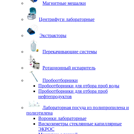
Магнитные мешалки
Центрифуги лабораторные
Экстракторы
Перекачивающие системы
Ротационный испаритель
Пробоотборники
Пробоотборники для отбора проб воды
Пробоотборники для отбора проб
нефтепродуктов
Лабораторная посуда из полипропилена и
полиэтилена
Воронки лабораторные
Вискозиметры стеклянные капиллярные
ЭКРОС