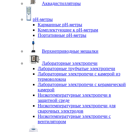
Аквадистилляторы
pH-метры
Карманные pH-метры
Комплектующие к pH-метрам
Портативные pH-метры
Верхнеприводные мешалки
Лабораторные электропечи
Лабораторные трубчатые электропечи
Лабораторные электропечи с камерой из
термоволокна
Лабораторные электропечи с керамической
камерой
Низкотемпературные электропечи в
защитной среде
Низкотемпературные электропечи для
cварочных электродов
Низкотемпературные электропечи с
вентилятором