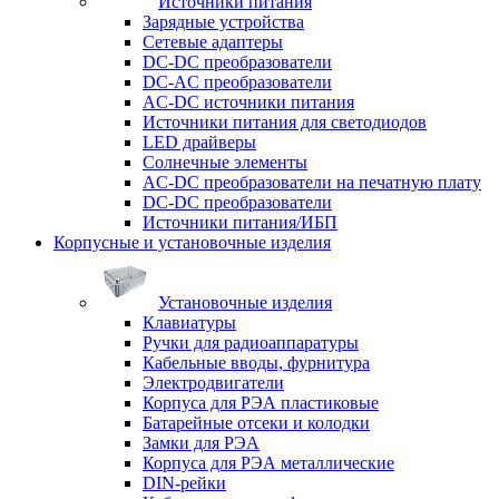
Источники питания
Зарядные устройства
Сетевые адаптеры
DC-DC преобразователи
DC-AC преобразователи
AC-DC источники питания
Источники питания для светодиодов
LED драйверы
Солнечные элементы
AC-DC преобразователи на печатную плату
DC-DC преобразователи
Источники питания/ИБП
Корпусные и установочные изделия
Установочные изделия
Клавиатуры
Ручки для радиоаппаратуры
Кабельные вводы, фурнитура
Электродвигатели
Корпуса для РЭА пластиковые
Батарейные отсеки и колодки
Замки для РЭА
Корпуса для РЭА металлические
DIN-рейки