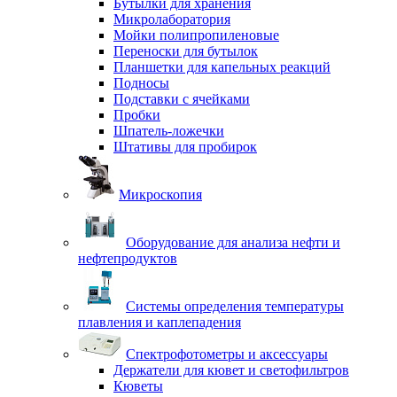
Бутылки для хранения
Микролаборатория
Мойки полипропиленовые
Переноски для бутылок
Планшетки для капельных реакций
Подносы
Подставки с ячейками
Пробки
Шпатель-ложечки
Штативы для пробирок
Микроскопия
Оборудование для анализа нефти и
нефтепродуктов
Системы определения температуры
плавления и каплепадения
Спектрофотометры и аксессуары
Держатели для кювет и светофильтров
Кюветы