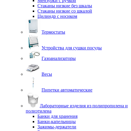
Мензурки с ручкой
Стаканы низкие без шкалы
Стаканы низкие со шкалой
Цилиндр с носиком
Термостаты
Устройства для сушки посуды
Газоанализаторы
Весы
Пипетки автоматические
Лабораторные изделия из полипропилена и
полиэтилена
Банки для хранения
Банки-капельницы
Зажимы-держатели