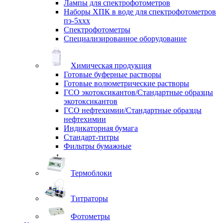
Лампы для спектрофотометров
Наборы ХПК в воде для спектрофотометров
пэ-5ххх
Спектрофотометры
Специализированное оборудование
Химическая продукция
Готовые буферные растворы
Готовые волюметрические растворы
ГСО экотоксикантов/Стандартные образцы
экотоксикантов
ГСО нефтехимии/Стандартные образцы
нефтехимии
Индикаторная бумага
Стандарт-титры
Фильтры бумажные
Термоблоки
Титраторы
Фотометры