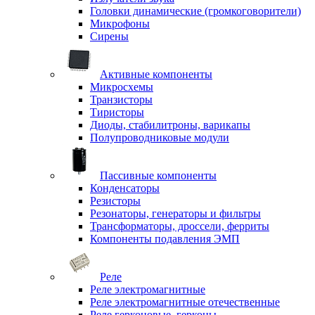
Головки динамические (громкоговорители)
Микрофоны
Сирены
Активные компоненты
Микросхемы
Транзисторы
Тиристоры
Диоды, стабилитроны, варикапы
Полупроводниковые модули
Пассивные компоненты
Конденсаторы
Резисторы
Резонаторы, генераторы и фильтры
Трансформаторы, дроссели, ферриты
Компоненты подавления ЭМП
Реле
Реле электромагнитные
Реле электромагнитные отечественные
Реле герконовые, герконы