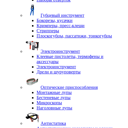
Губцевый инструмент
Бокорезы, кусачки
Кримперы, пресс-клещи
Стрипперы
Плоскогубцы, пассатижи, тонкогубцы
Электроинструмент
Клеевые пистолеты, термофены и
аксессуары
Электроинструмент
Дрели и шуруповерты
Оптические приспособления
Монтажные лупы
Бестеневые лупы
Микроскопы
Наголовные лупы
Антистатика