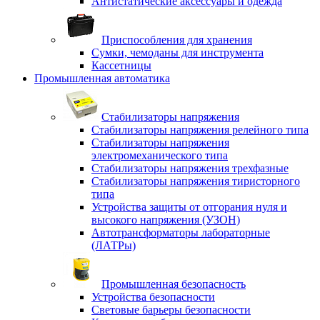
Антистатические аксессуары и одежда
Приспособления для хранения
Сумки, чемоданы для инструмента
Кассетницы
Промышленная автоматика
Стабилизаторы напряжения
Стабилизаторы напряжения релейного типа
Стабилизаторы напряжения
электромеханического типа
Стабилизаторы напряжения трехфазные
Стабилизаторы напряжения тиристорного
типа
Устройства защиты от отгорания нуля и
высокого напряжения (УЗОН)
Автотрансформаторы лабораторные
(ЛАТРы)
Промышленная безопасность
Устройства безопасности
Световые барьеры безопасности