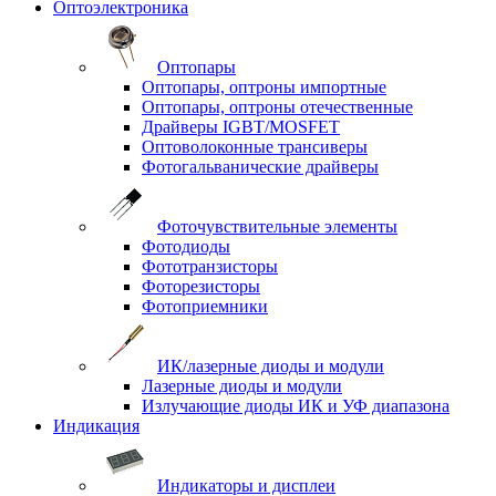
Оптоэлектроника
Оптопары
Оптопары, оптроны импортные
Оптопары, оптроны отечественные
Драйверы IGBT/MOSFET
Оптоволоконные трансиверы
Фотогальванические драйверы
Фоточувствительные элементы
Фотодиоды
Фототранзисторы
Фоторезисторы
Фотоприемники
ИК/лазерные диоды и модули
Лазерные диоды и модули
Излучающие диоды ИК и УФ диапазона
Индикация
Индикаторы и дисплеи