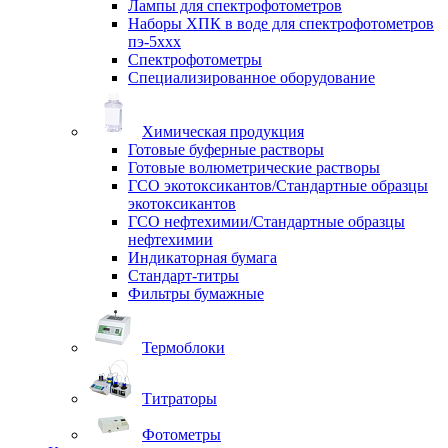
Лампы для спектрофотометров
Наборы ХПК в воде для спектрофотометров
пэ-5ххх
Спектрофотометры
Специализированное оборудование
Химическая продукция
Готовые буферные растворы
Готовые волюметрические растворы
ГСО экотоксикантов/Стандартные образцы
экотоксикантов
ГСО нефтехимии/Стандартные образцы
нефтехимии
Индикаторная бумага
Стандарт-титры
Фильтры бумажные
Термоблоки
Титраторы
Фотометры