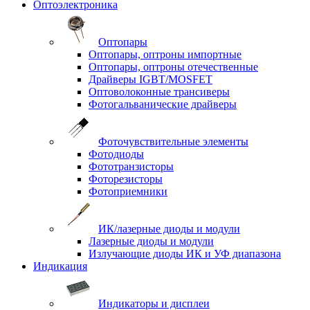
Оптоэлектроника
Оптопары
Оптопары, оптроны импортные
Оптопары, оптроны отечественные
Драйверы IGBT/MOSFET
Оптоволоконные трансиверы
Фотогальванические драйверы
Фоточувствительные элементы
Фотодиоды
Фототранзисторы
Фоторезисторы
Фотоприемники
ИК/лазерные диоды и модули
Лазерные диоды и модули
Излучающие диоды ИК и УФ диапазона
Индикация
Индикаторы и дисплеи