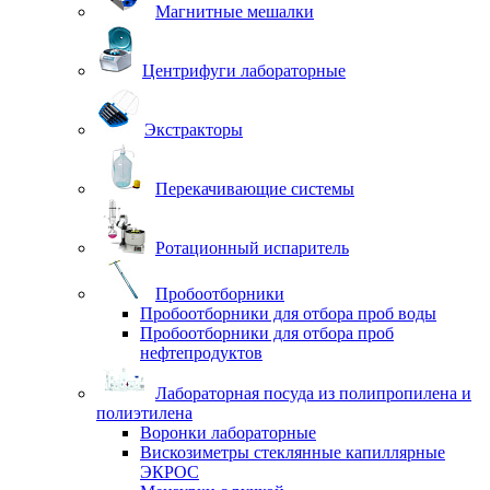
Магнитные мешалки
Центрифуги лабораторные
Экстракторы
Перекачивающие системы
Ротационный испаритель
Пробоотборники
Пробоотборники для отбора проб воды
Пробоотборники для отбора проб
нефтепродуктов
Лабораторная посуда из полипропилена и
полиэтилена
Воронки лабораторные
Вискозиметры стеклянные капиллярные
ЭКРОС