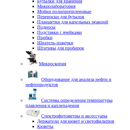
Бутылки для хранения
Микролаборатория
Мойки полипропиленовые
Переноски для бутылок
Планшетки для капельных реакций
Подносы
Подставки с ячейками
Пробки
Шпатель-ложечки
Штативы для пробирок
Микроскопия
Оборудование для анализа нефти и
нефтепродуктов
Системы определения температуры
плавления и каплепадения
Спектрофотометры и аксессуары
Держатели для кювет и светофильтров
Кюветы