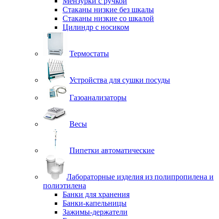
Мензурки с ручкой
Стаканы низкие без шкалы
Стаканы низкие со шкалой
Цилиндр с носиком
Термостаты
Устройства для сушки посуды
Газоанализаторы
Весы
Пипетки автоматические
Лабораторные изделия из полипропилена и
полиэтилена
Банки для хранения
Банки-капельницы
Зажимы-держатели