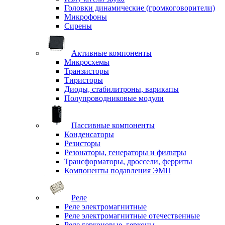
Головки динамические (громкоговорители)
Микрофоны
Сирены
Активные компоненты
Микросхемы
Транзисторы
Тиристоры
Диоды, стабилитроны, варикапы
Полупроводниковые модули
Пассивные компоненты
Конденсаторы
Резисторы
Резонаторы, генераторы и фильтры
Трансформаторы, дроссели, ферриты
Компоненты подавления ЭМП
Реле
Реле электромагнитные
Реле электромагнитные отечественные
Реле герконовые, герконы