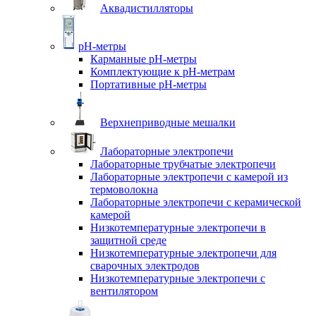
Аквадистилляторы
pH-метры
Карманные pH-метры
Комплектующие к pH-метрам
Портативные pH-метры
Верхнеприводные мешалки
Лабораторные электропечи
Лабораторные трубчатые электропечи
Лабораторные электропечи с камерой из
термоволокна
Лабораторные электропечи с керамической
камерой
Низкотемпературные электропечи в
защитной среде
Низкотемпературные электропечи для
cварочных электродов
Низкотемпературные электропечи с
вентилятором