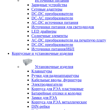
Источники питания
Зарядные устройства
Сетевые адаптеры
DC-DC преобразователи
DC-AC преобразователи
AC-DC источники питания
Источники питания для светодиодов
LED драйверы
Солнечные элементы
AC-DC преобразователи на печатную плату
DC-DC преобразователи
Источники питания/ИБП
Корпусные и установочные изделия
Установочные изделия
Клавиатуры
Ручки для радиоаппаратуры
Кабельные вводы, фурнитура
Электродвигатели
Корпуса для РЭА пластиковые
Батарейные отсеки и колодки
Замки для РЭА
Корпуса для РЭА металлические
DIN-рейки