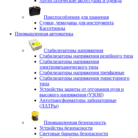
Антистатические аксессуары и одежда
Приспособления для хранения
Сумки, чемоданы для инструмента
Кассетницы
Промышленная автоматика
Стабилизаторы напряжения
Стабилизаторы напряжения релейного типа
Стабилизаторы напряжения
электромеханического типа
Стабилизаторы напряжения трехфазные
Стабилизаторы напряжения тиристорного
типа
Устройства защиты от отгорания нуля и
высокого напряжения (УЗОН)
Автотрансформаторы лабораторные
(ЛАТРы)
Промышленная безопасность
Устройства безопасности
Световые барьеры безопасности