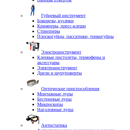
Губцевый инструмент
Бокорезы, кусачки
Кримперы, пресс-клещи
Стрипперы
Плоскогубцы, пассатижи, тонкогубцы
Электроинструмент
Клеевые пистолеты, термофены и
аксессуары
Электроинструмент
Дрели и шуруповерты
Оптические приспособления
Монтажные лупы
Бестеневые лупы
Микроскопы
Наголовные лупы
Антистатика