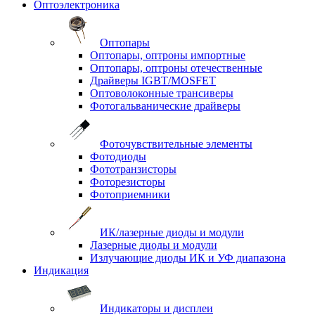
Оптоэлектроника
Оптопары
Оптопары, оптроны импортные
Оптопары, оптроны отечественные
Драйверы IGBT/MOSFET
Оптоволоконные трансиверы
Фотогальванические драйверы
Фоточувствительные элементы
Фотодиоды
Фототранзисторы
Фоторезисторы
Фотоприемники
ИК/лазерные диоды и модули
Лазерные диоды и модули
Излучающие диоды ИК и УФ диапазона
Индикация
Индикаторы и дисплеи