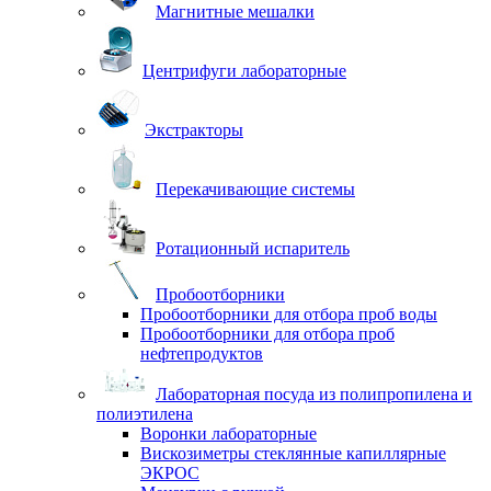
Магнитные мешалки
Центрифуги лабораторные
Экстракторы
Перекачивающие системы
Ротационный испаритель
Пробоотборники
Пробоотборники для отбора проб воды
Пробоотборники для отбора проб
нефтепродуктов
Лабораторная посуда из полипропилена и
полиэтилена
Воронки лабораторные
Вискозиметры стеклянные капиллярные
ЭКРОС