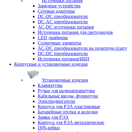
Источники питания
Зарядные устройства
Сетевые адаптеры
DC-DC преобразователи
DC-AC преобразователи
AC-DC источники питания
Источники питания для светодиодов
LED драйверы
Солнечные элементы
AC-DC преобразователи на печатную плату
DC-DC преобразователи
Источники питания/ИБП
Корпусные и установочные изделия
Установочные изделия
Клавиатуры
Ручки для радиоаппаратуры
Кабельные вводы, фурнитура
Электродвигатели
Корпуса для РЭА пластиковые
Батарейные отсеки и колодки
Замки для РЭА
Корпуса для РЭА металлические
DIN-рейки