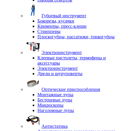
Губцевый инструмент
Бокорезы, кусачки
Кримперы, пресс-клещи
Стрипперы
Плоскогубцы, пассатижи, тонкогубцы
Электроинструмент
Клеевые пистолеты, термофены и
аксессуары
Электроинструмент
Дрели и шуруповерты
Оптические приспособления
Монтажные лупы
Бестеневые лупы
Микроскопы
Наголовные лупы
Антистатика