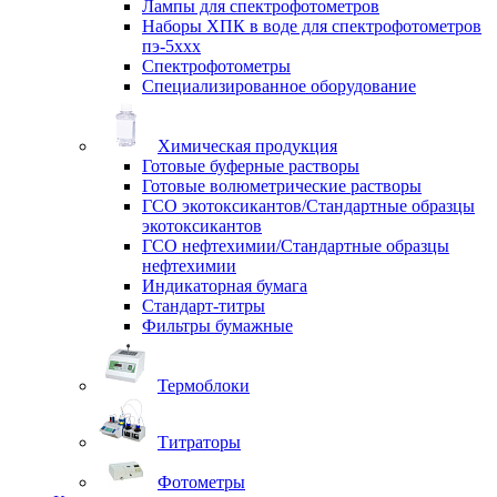
Лампы для спектрофотометров
Наборы ХПК в воде для спектрофотометров
пэ-5ххх
Спектрофотометры
Специализированное оборудование
Химическая продукция
Готовые буферные растворы
Готовые волюметрические растворы
ГСО экотоксикантов/Стандартные образцы
экотоксикантов
ГСО нефтехимии/Стандартные образцы
нефтехимии
Индикаторная бумага
Стандарт-титры
Фильтры бумажные
Термоблоки
Титраторы
Фотометры