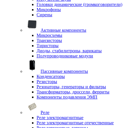
Головки динамические (громкоговорители)
Микрофоны
Сирены
Активные компоненты
Микросхемы
Транзисторы
Тиристоры
Диоды, стабилитроны, варикапы
Полупроводниковые модули
Пассивные компоненты
Конденсаторы
Резисторы
Резонаторы, генераторы и фильтры
Трансформаторы, дроссели, ферриты
Компоненты подавления ЭМП
Реле
Реле электромагнитные
Реле электромагнитные отечественные
Реле герконовые, герконы