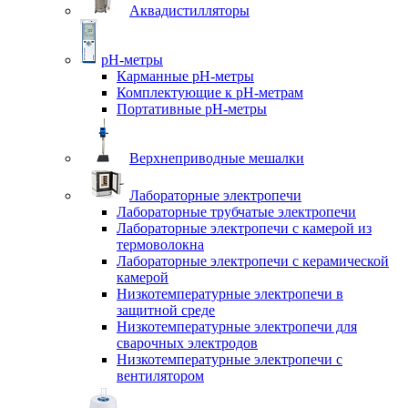
Аквадистилляторы
pH-метры
Карманные pH-метры
Комплектующие к pH-метрам
Портативные pH-метры
Верхнеприводные мешалки
Лабораторные электропечи
Лабораторные трубчатые электропечи
Лабораторные электропечи с камерой из
термоволокна
Лабораторные электропечи с керамической
камерой
Низкотемпературные электропечи в
защитной среде
Низкотемпературные электропечи для
cварочных электродов
Низкотемпературные электропечи с
вентилятором