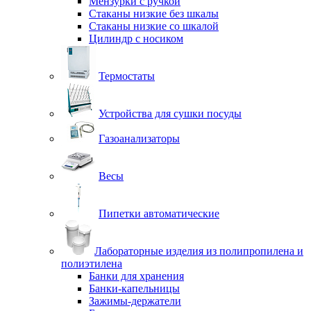
Мензурки с ручкой
Стаканы низкие без шкалы
Стаканы низкие со шкалой
Цилиндр с носиком
Термостаты
Устройства для сушки посуды
Газоанализаторы
Весы
Пипетки автоматические
Лабораторные изделия из полипропилена и
полиэтилена
Банки для хранения
Банки-капельницы
Зажимы-держатели