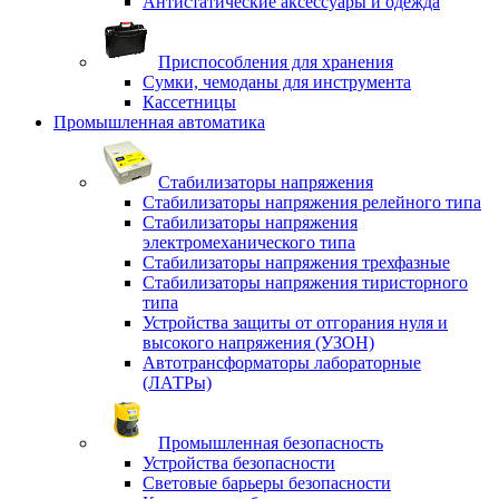
Антистатические аксессуары и одежда
Приспособления для хранения
Сумки, чемоданы для инструмента
Кассетницы
Промышленная автоматика
Стабилизаторы напряжения
Стабилизаторы напряжения релейного типа
Стабилизаторы напряжения
электромеханического типа
Стабилизаторы напряжения трехфазные
Стабилизаторы напряжения тиристорного
типа
Устройства защиты от отгорания нуля и
высокого напряжения (УЗОН)
Автотрансформаторы лабораторные
(ЛАТРы)
Промышленная безопасность
Устройства безопасности
Световые барьеры безопасности