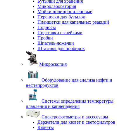
Бутылки для хранения
Микролаборатория
Мойки полипропиленовые
Переноски для бутылок
Планшетки для капельных реакций
Подносы
Подставки с ячейками
Пробки
Шпатель-ложечки
Штативы для пробирок
Микроскопия
Оборудование для анализа нефти и
нефтепродуктов
Системы определения температуры
плавления и каплепадения
Спектрофотометры и аксессуары
Держатели для кювет и светофильтров
Кюветы