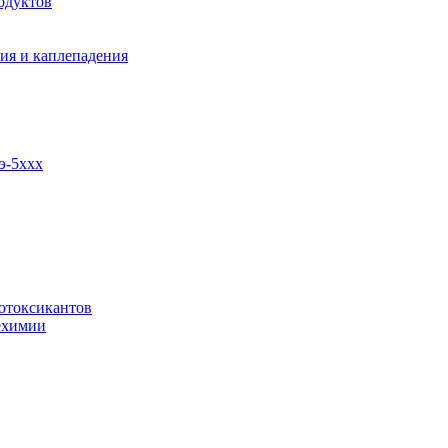
одуктов
ия и каплепадения
э-5ххх
отоксикантов
ехимии