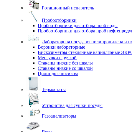
Ротационный испаритель
Пробоотборники
Пробоотборники для отбора проб воды
Пробоотборники для отбора проб нефтепроду
Лабораторная посуда из полипропилена и п
Воронки лабораторные
Вискозиметры стеклянные капиллярные ЭК
Мензурки с ручкой
Стаканы низкие без шкалы
Стаканы низкие со шкалой
Цилиндр с носиком
Термостаты
Устройства для сушки посуды
Газоанализаторы
Весы