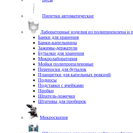
Пипетки автоматические
Лабораторные изделия из полипропилена и 
Банки для хранения
Банки-капельницы
Зажимы-держатели
Бутылки для хранения
Микролаборатория
Мойки полипропиленовые
Переноски для бутылок
Планшетки для капельных реакций
Подносы
Подставки с ячейками
Пробки
Шпатель-ложечки
Штативы для пробирок
Микроскопия