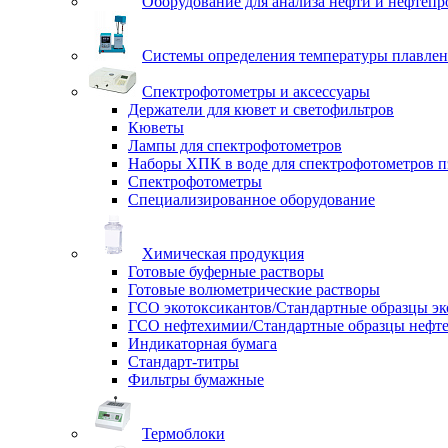
Оборудование для анализа нефти и нефтепр
Системы определения температуры плавлен
Спектрофотометры и аксессуары
Держатели для кювет и светофильтров
Кюветы
Лампы для спектрофотометров
Наборы ХПК в воде для спектрофотометров п
Спектрофотометры
Специализированное оборудование
Химическая продукция
Готовые буферные растворы
Готовые волюметрические растворы
ГСО экотоксикантов/Стандартные образцы эк
ГСО нефтехимии/Стандартные образцы нефт
Индикаторная бумага
Стандарт-титры
Фильтры бумажные
Термоблоки