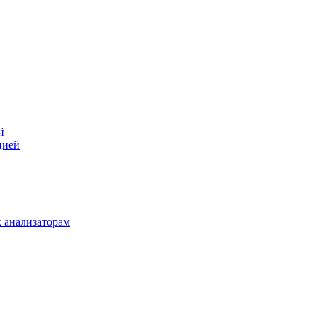
й
цией
 анализаторам