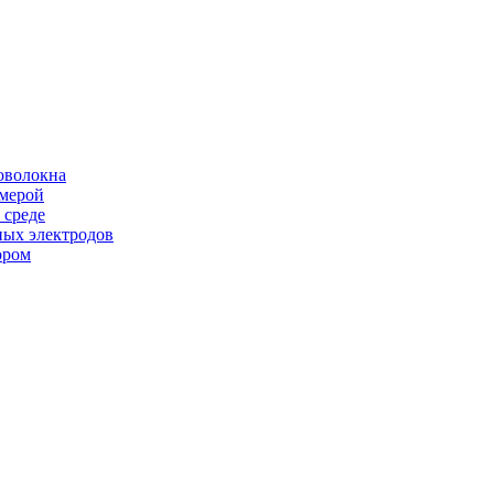
оволокна
амерой
 среде
ных электродов
ором