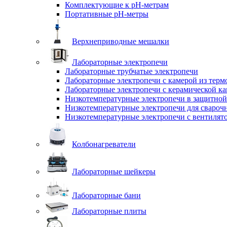
Комплектующие к pH-метрам
Портативные pH-метры
Верхнеприводные мешалки
Лабораторные электропечи
Лабораторные трубчатые электропечи
Лабораторные электропечи с камерой из терм
Лабораторные электропечи с керамической к
Низкотемпературные электропечи в защитной
Низкотемпературные электропечи для cвароч
Низкотемпературные электропечи с вентилят
Колбонагреватели
Лабораторные шейкеры
Лабораторные бани
Лабораторные плиты