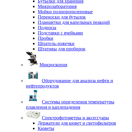
Бутылки для хранения
Микролаборатория
Мойки полипропиленовые
Переноски для бутылок
Планшетки для капельных реакций
Подносы
Подставки с ячейками
Пробки
Шпатель-ложечки
Штативы для пробирок
Микроскопия
Оборудование для анализа нефти и
нефтепродуктов
Системы определения температуры
плавления и каплепадения
Спектрофотометры и аксессуары
Держатели для кювет и светофильтров
Кюветы