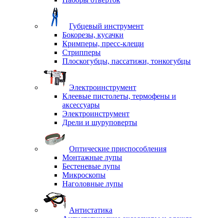
Губцевый инструмент
Бокорезы, кусачки
Кримперы, пресс-клещи
Стрипперы
Плоскогубцы, пассатижи, тонкогубцы
Электроинструмент
Клеевые пистолеты, термофены и
аксессуары
Электроинструмент
Дрели и шуруповерты
Оптические приспособления
Монтажные лупы
Бестеневые лупы
Микроскопы
Наголовные лупы
Антистатика