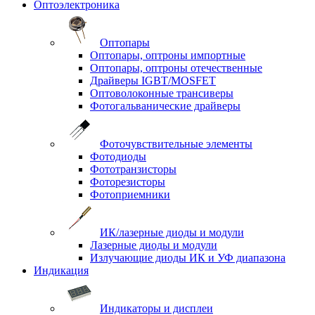
Оптоэлектроника
Оптопары
Оптопары, оптроны импортные
Оптопары, оптроны отечественные
Драйверы IGBT/MOSFET
Оптоволоконные трансиверы
Фотогальванические драйверы
Фоточувствительные элементы
Фотодиоды
Фототранзисторы
Фоторезисторы
Фотоприемники
ИК/лазерные диоды и модули
Лазерные диоды и модули
Излучающие диоды ИК и УФ диапазона
Индикация
Индикаторы и дисплеи