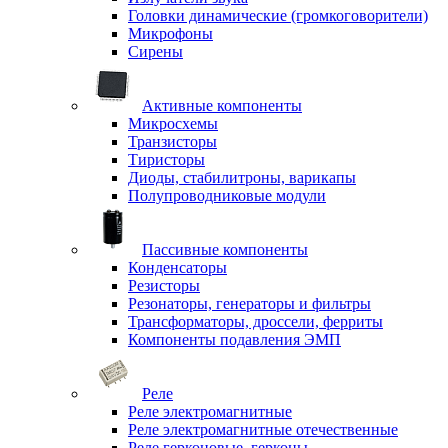
Головки динамические (громкоговорители)
Микрофоны
Сирены
Активные компоненты
Микросхемы
Транзисторы
Тиристоры
Диоды, стабилитроны, варикапы
Полупроводниковые модули
Пассивные компоненты
Конденсаторы
Резисторы
Резонаторы, генераторы и фильтры
Трансформаторы, дроссели, ферриты
Компоненты подавления ЭМП
Реле
Реле электромагнитные
Реле электромагнитные отечественные
Реле герконовые, герконы