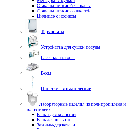
Мензурки с ручкой
Стаканы низкие без шкалы
Стаканы низкие со шкалой
Цилиндр с носиком
Термостаты
Устройства для сушки посуды
Газоанализаторы
Весы
Пипетки автоматические
Лабораторные изделия из полипропилена и
полиэтилена
Банки для хранения
Банки-капельницы
Зажимы-держатели