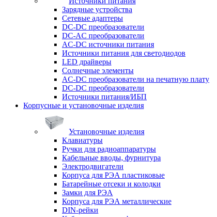
Источники питания
Зарядные устройства
Сетевые адаптеры
DC-DC преобразователи
DC-AC преобразователи
AC-DC источники питания
Источники питания для светодиодов
LED драйверы
Солнечные элементы
AC-DC преобразователи на печатную плату
DC-DC преобразователи
Источники питания/ИБП
Корпусные и установочные изделия
Установочные изделия
Клавиатуры
Ручки для радиоаппаратуры
Кабельные вводы, фурнитура
Электродвигатели
Корпуса для РЭА пластиковые
Батарейные отсеки и колодки
Замки для РЭА
Корпуса для РЭА металлические
DIN-рейки