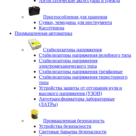
Антистатические аксессуары и одежда
Приспособления для хранения
Сумки, чемоданы для инструмента
Кассетницы
Промышленная автоматика
Стабилизаторы напряжения
Стабилизаторы напряжения релейного типа
Стабилизаторы напряжения
электромеханического типа
Стабилизаторы напряжения трехфазные
Стабилизаторы напряжения тиристорного
типа
Устройства защиты от отгорания нуля и
высокого напряжения (УЗОН)
Автотрансформаторы лабораторные
(ЛАТРы)
Промышленная безопасность
Устройства безопасности
Световые барьеры безопасности