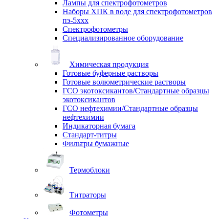
Лампы для спектрофотометров
Наборы ХПК в воде для спектрофотометров
пэ-5ххх
Спектрофотометры
Специализированное оборудование
Химическая продукция
Готовые буферные растворы
Готовые волюметрические растворы
ГСО экотоксикантов/Стандартные образцы
экотоксикантов
ГСО нефтехимии/Стандартные образцы
нефтехимии
Индикаторная бумага
Стандарт-титры
Фильтры бумажные
Термоблоки
Титраторы
Фотометры