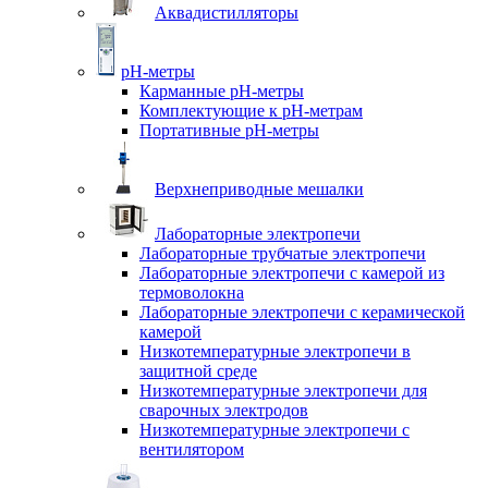
Аквадистилляторы
pH-метры
Карманные pH-метры
Комплектующие к pH-метрам
Портативные pH-метры
Верхнеприводные мешалки
Лабораторные электропечи
Лабораторные трубчатые электропечи
Лабораторные электропечи с камерой из
термоволокна
Лабораторные электропечи с керамической
камерой
Низкотемпературные электропечи в
защитной среде
Низкотемпературные электропечи для
cварочных электродов
Низкотемпературные электропечи с
вентилятором