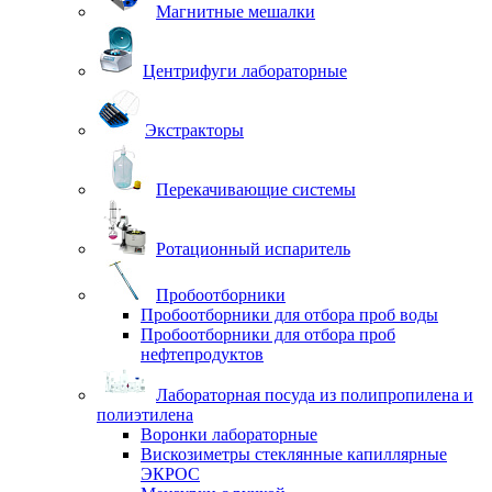
Магнитные мешалки
Центрифуги лабораторные
Экстракторы
Перекачивающие системы
Ротационный испаритель
Пробоотборники
Пробоотборники для отбора проб воды
Пробоотборники для отбора проб
нефтепродуктов
Лабораторная посуда из полипропилена и
полиэтилена
Воронки лабораторные
Вискозиметры стеклянные капиллярные
ЭКРОС