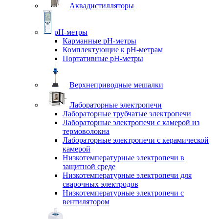
Аквадистилляторы
pH-метры
Карманные pH-метры
Комплектующие к pH-метрам
Портативные pH-метры
Верхнеприводные мешалки
Лабораторные электропечи
Лабораторные трубчатые электропечи
Лабораторные электропечи с камерой из
термоволокна
Лабораторные электропечи с керамической
камерой
Низкотемпературные электропечи в
защитной среде
Низкотемпературные электропечи для
cварочных электродов
Низкотемпературные электропечи с
вентилятором