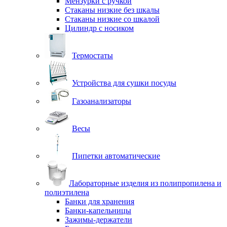
Мензурки с ручкой
Стаканы низкие без шкалы
Стаканы низкие со шкалой
Цилиндр с носиком
Термостаты
Устройства для сушки посуды
Газоанализаторы
Весы
Пипетки автоматические
Лабораторные изделия из полипропилена и
полиэтилена
Банки для хранения
Банки-капельницы
Зажимы-держатели