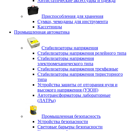
Антистатические аксессуары и одежда
Приспособления для хранения
Сумки, чемоданы для инструмента
Кассетницы
Промышленная автоматика
Стабилизаторы напряжения
Стабилизаторы напряжения релейного типа
Стабилизаторы напряжения
электромеханического типа
Стабилизаторы напряжения трехфазные
Стабилизаторы напряжения тиристорного
типа
Устройства защиты от отгорания нуля и
высокого напряжения (УЗОН)
Автотрансформаторы лабораторные
(ЛАТРы)
Промышленная безопасность
Устройства безопасности
Световые барьеры безопасности