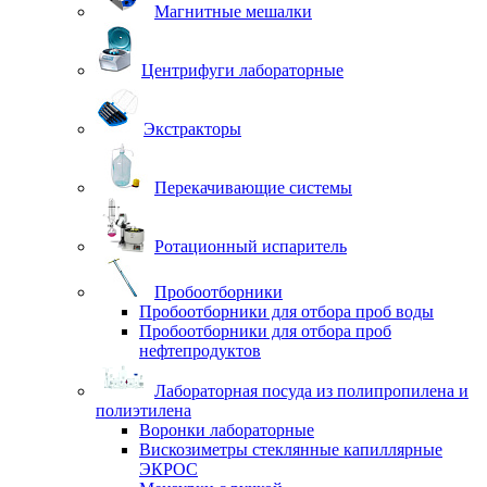
Магнитные мешалки
Центрифуги лабораторные
Экстракторы
Перекачивающие системы
Ротационный испаритель
Пробоотборники
Пробоотборники для отбора проб воды
Пробоотборники для отбора проб
нефтепродуктов
Лабораторная посуда из полипропилена и
полиэтилена
Воронки лабораторные
Вискозиметры стеклянные капиллярные
ЭКРОС