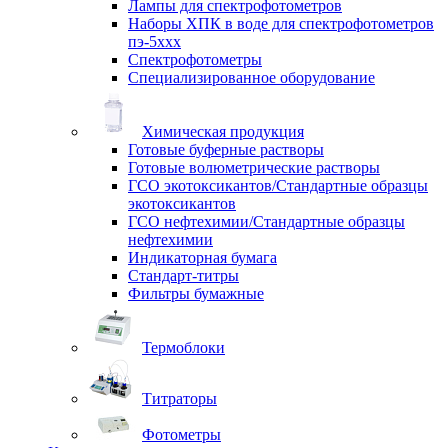
Лампы для спектрофотометров
Наборы ХПК в воде для спектрофотометров
пэ-5ххх
Спектрофотометры
Специализированное оборудование
Химическая продукция
Готовые буферные растворы
Готовые волюметрические растворы
ГСО экотоксикантов/Стандартные образцы
экотоксикантов
ГСО нефтехимии/Стандартные образцы
нефтехимии
Индикаторная бумага
Стандарт-титры
Фильтры бумажные
Термоблоки
Титраторы
Фотометры