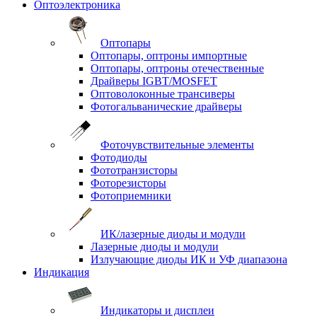
Оптоэлектроника
Оптопары
Оптопары, оптроны импортные
Оптопары, оптроны отечественные
Драйверы IGBT/MOSFET
Оптоволоконные трансиверы
Фотогальванические драйверы
Фоточувствительные элементы
Фотодиоды
Фототранзисторы
Фоторезисторы
Фотоприемники
ИК/лазерные диоды и модули
Лазерные диоды и модули
Излучающие диоды ИК и УФ диапазона
Индикация
Индикаторы и дисплеи