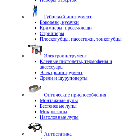
Губцевый инструмент
Бокорезы, кусачки
Кримперы, пресс-клещи
Стрипперы
Плоскогубцы, пассатижи, тонкогубцы
Электроинструмент
Клеевые пистолеты, термофены и
аксессуары
Электроинструмент
Дрели и шуруповерты
Оптические приспособления
Монтажные лупы
Бестеневые лупы
Микроскопы
Наголовные лупы
Антистатика