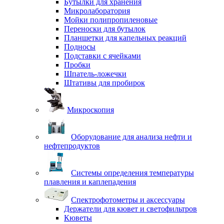
Бутылки для хранения
Микролаборатория
Мойки полипропиленовые
Переноски для бутылок
Планшетки для капельных реакций
Подносы
Подставки с ячейками
Пробки
Шпатель-ложечки
Штативы для пробирок
Микроскопия
Оборудование для анализа нефти и
нефтепродуктов
Системы определения температуры
плавления и каплепадения
Спектрофотометры и аксессуары
Держатели для кювет и светофильтров
Кюветы