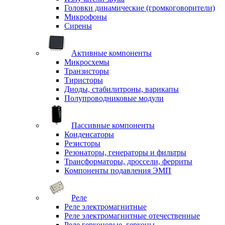
Головки динамические (громкоговорители)
Микрофоны
Сирены
Активные компоненты
Микросхемы
Транзисторы
Тиристоры
Диоды, стабилитроны, варикапы
Полупроводниковые модули
Пассивные компоненты
Конденсаторы
Резисторы
Резонаторы, генераторы и фильтры
Трансформаторы, дроссели, ферриты
Компоненты подавления ЭМП
Реле
Реле электромагнитные
Реле электромагнитные отечественные
Реле герконовые, герконы