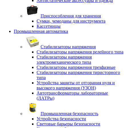
Антистатические аксессуары и одежда
Приспособления для хранения
Сумки, чемоданы для инструмента
Кассетницы
Промышленная автоматика
Стабилизаторы напряжения
Стабилизаторы напряжения релейного типа
Стабилизаторы напряжения
электромеханического типа
Стабилизаторы напряжения трехфазные
Стабилизаторы напряжения тиристорного
типа
Устройства защиты от отгорания нуля и
высокого напряжения (УЗОН)
Автотрансформаторы лабораторные
(ЛАТРы)
Промышленная безопасность
Устройства безопасности
Световые барьеры безопасности