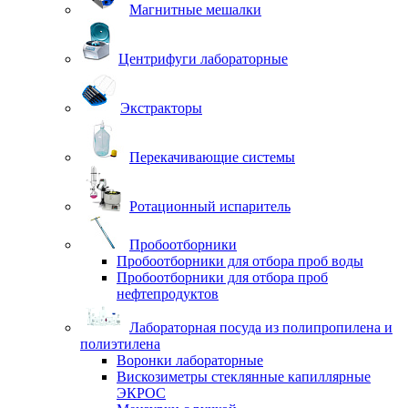
Магнитные мешалки
Центрифуги лабораторные
Экстракторы
Перекачивающие системы
Ротационный испаритель
Пробоотборники
Пробоотборники для отбора проб воды
Пробоотборники для отбора проб
нефтепродуктов
Лабораторная посуда из полипропилена и
полиэтилена
Воронки лабораторные
Вискозиметры стеклянные капиллярные
ЭКРОС