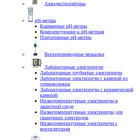
Аквадистилляторы
pH-метры
Карманные pH-метры
Комплектующие к pH-метрам
Портативные pH-метры
Верхнеприводные мешалки
Лабораторные электропечи
Лабораторные трубчатые электропечи
Лабораторные электропечи с камерой из
термоволокна
Лабораторные электропечи с керамической
камерой
Низкотемпературные электропечи в
защитной среде
Низкотемпературные электропечи для
cварочных электродов
Низкотемпературные электропечи с
вентилятором