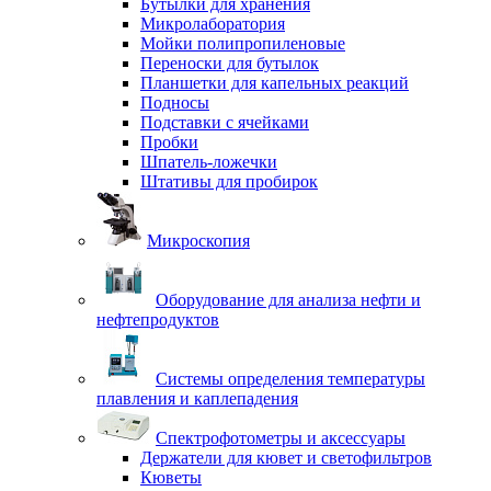
Бутылки для хранения
Микролаборатория
Мойки полипропиленовые
Переноски для бутылок
Планшетки для капельных реакций
Подносы
Подставки с ячейками
Пробки
Шпатель-ложечки
Штативы для пробирок
Микроскопия
Оборудование для анализа нефти и
нефтепродуктов
Системы определения температуры
плавления и каплепадения
Спектрофотометры и аксессуары
Держатели для кювет и светофильтров
Кюветы