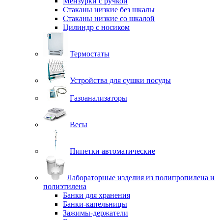
Мензурки с ручкой
Стаканы низкие без шкалы
Стаканы низкие со шкалой
Цилиндр с носиком
Термостаты
Устройства для сушки посуды
Газоанализаторы
Весы
Пипетки автоматические
Лабораторные изделия из полипропилена и
полиэтилена
Банки для хранения
Банки-капельницы
Зажимы-держатели