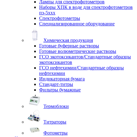
Лампы для спектрофотометров
Наборы ХПК в воде для спектрофотометров
пэ-5ххх
Спектрофотометры
Специализированное оборудование
Химическая продукция
Готовые буферные растворы
Готовые волюметрические растворы
ГСО экотоксикантов/Стандартные образцы
экотоксикантов
ГСО нефтехимии/Стандартные образцы
нефтехимии
Индикаторная бумага
Стандарт-титры
Фильтры бумажные
Термоблоки
Титраторы
Фотометры