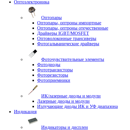
Оптоэлектроника
Оптопары
Оптопары, оптроны импортные
Оптопары, оптроны отечественные
Драйверы IGBT/MOSFET
Оптоволоконные трансиверы
Фотогальванические драйверы
Фоточувствительные элементы
Фотодиоды
Фототранзисторы
Фоторезисторы
Фотоприемники
ИК/лазерные диоды и модули
Лазерные диоды и модули
Излучающие диоды ИК и УФ диапазона
Индикация
Индикаторы и дисплеи