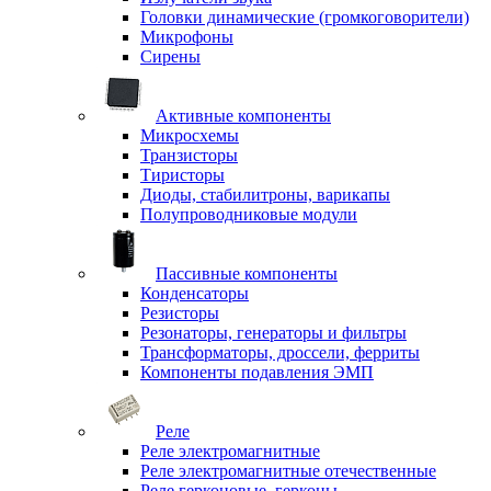
Головки динамические (громкоговорители)
Микрофоны
Сирены
Активные компоненты
Микросхемы
Транзисторы
Тиристоры
Диоды, стабилитроны, варикапы
Полупроводниковые модули
Пассивные компоненты
Конденсаторы
Резисторы
Резонаторы, генераторы и фильтры
Трансформаторы, дроссели, ферриты
Компоненты подавления ЭМП
Реле
Реле электромагнитные
Реле электромагнитные отечественные
Реле герконовые, герконы