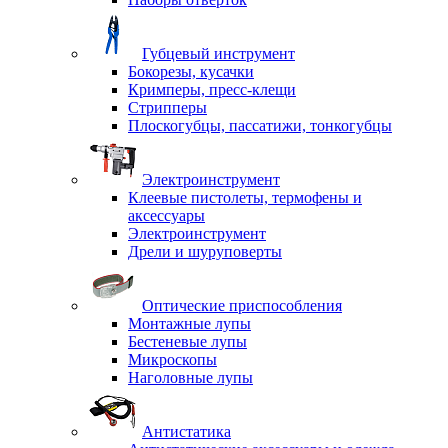
Губцевый инструмент
Бокорезы, кусачки
Кримперы, пресс-клещи
Стрипперы
Плоскогубцы, пассатижи, тонкогубцы
Электроинструмент
Клеевые пистолеты, термофены и
аксессуары
Электроинструмент
Дрели и шуруповерты
Оптические приспособления
Монтажные лупы
Бестеневые лупы
Микроскопы
Наголовные лупы
Антистатика