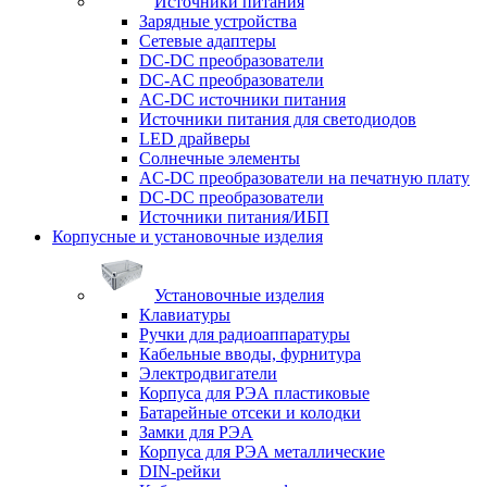
Источники питания
Зарядные устройства
Сетевые адаптеры
DC-DC преобразователи
DC-AC преобразователи
AC-DC источники питания
Источники питания для светодиодов
LED драйверы
Солнечные элементы
AC-DC преобразователи на печатную плату
DC-DC преобразователи
Источники питания/ИБП
Корпусные и установочные изделия
Установочные изделия
Клавиатуры
Ручки для радиоаппаратуры
Кабельные вводы, фурнитура
Электродвигатели
Корпуса для РЭА пластиковые
Батарейные отсеки и колодки
Замки для РЭА
Корпуса для РЭА металлические
DIN-рейки